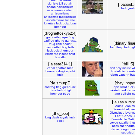
dieudo
sionisme
sioniste
juif
petain
[:babook:
shoah
nazislamiste
fuck
yeah
nazi
islamiste
islam
antisemitisme
antisemite
fascislamiste
fascislamisme
lunette
lunettes
fuck
doigt
bras
honneur
[:froghettosky62:4]
grenouille
pepe
frog
sadfrog
ghetto
gangsta
[:binary fina
thug
caid
dealer
casquette
bling
brille
fred
fhritp
fuck
rig
fuck
doigt
honneur
emmerde
insulte
shut
tais
stfu
[:aleste314:1]
[:biiij:5]
canal
apathie
bras
shit
holy
merde
w
honneur
doigt
apathi
bordel
dieu
doule
fuck
robert
vaughn
bas
[:le smug:2]
[:hey_pope
sadfrog
frog
grenouille
epic
what
fuck
triste
fuck
doigt
skateboard
dans
honneur
pepe
arte
poil
slip
n
[:aulas y rah
Aulas
Jean
Mi
Jeanmichel
pre
Olympique
Lyonna
[:the_bob]
Foot
Gones
L
king
clash
royale
fuck
Formidable
Outil
doigt
voyou
racaille
thu
boss
chef
hauta
dedain
degout
m
superieur