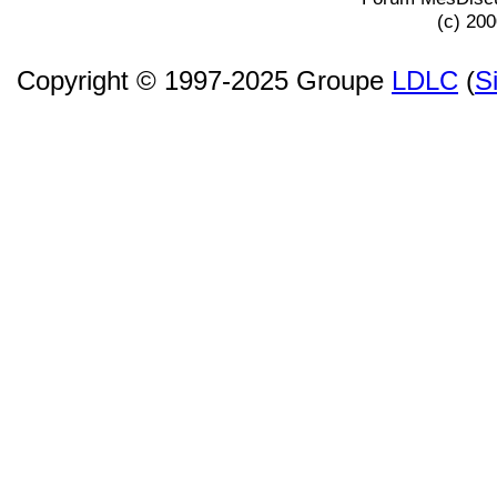
(c) 20
Copyright © 1997-2025 Groupe
LDLC
(
S