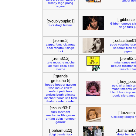
spider
troll
disney
rage
poing
rageux
[:gibbonaz
[:youpiyoupla:1]
Gibbon
enerve
cri
fuck
doigt
femme
singe
fuck
j
[:romn:3]
[:sebastien01
zappa
fume
cigarette
pede
vaseline
grav
deal
ranafout
single
sodomie
fuck
ar
fuck
pigeon
[:rem82:2]
[:rem82:3
tete
mouche
moche
miss
france
emi
laid
fuck
caca
porc
beaute
missfranc
moche
tais
chut
fu
[:grande
greluche:5]
[:hey_pop
boude
bouder
garcon
epic
what
fuck
ar
frise
moue
colere
moant
moants
wh
enfant
petit
bras
bleu
blue
nimp
na
croises
bouh
grimace
penis
slip
danse
mechant
vilain
shit
fuck
thalis
boude
bouder
[:zouhir93:1]
fuck
mechant
[:kazama:
mechante
fille
gosse
fuck
doigt
doigts
enfant
doigt
honneur
gamine
[:bahamut22]
[:bahamut2
doigt
bernie
fuck
doigt
bernie