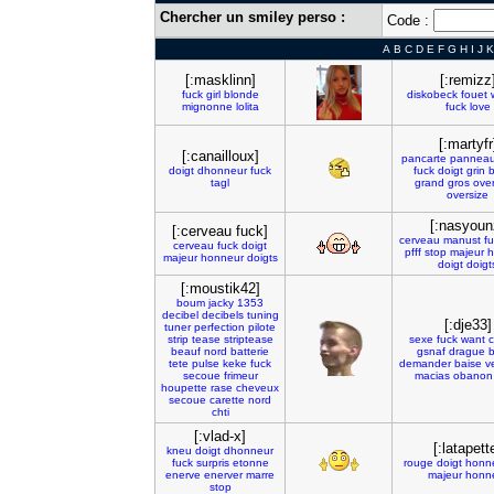
Chercher un smiley perso :
Code :
A
B
C
D
E
F
G
H
I
J
K
[:masklinn]
[:remizz
fuck
girl
blonde
diskobeck
fouet
mignonne
lolita
fuck
love
[:martyfr
[:canailloux]
pancarte
pannea
doigt
dhonneur
fuck
fuck
doigt
grin
b
tagl
grand
gros
ove
oversize
[:nasyoun
[:cerveau fuck]
cerveau
manust
fu
cerveau
fuck
doigt
pfff
stop
majeur
h
majeur
honneur
doigts
doigt
doigt
[:moustik42]
boum
jacky
1353
decibel
decibels
tuning
[:dje33]
tuner
perfection
pilote
strip
tease
striptease
sexe
fuck
want
c
beauf
nord
batterie
gsnaf
drague
b
tete
pulse
keke
fuck
demander
baise
ve
secoue
frimeur
macias
obanon
houpette
rase
cheveux
secoue
carette
nord
chti
[:vlad-x]
[:latapett
kneu
doigt
dhonneur
fuck
surpris
etonne
rouge
doigt
honn
enerve
enerver
marre
majeur
honn
stop