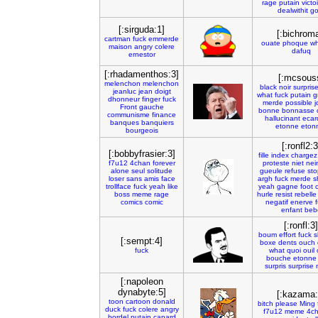
rage
putain
victo
dealwithit
go
[:sirguda:1]
[:bichroma
cartman
fuck
emmerde
ouate
phoque
wh
maison
angry
colere
dafuq
ernestor
[:rhadamenthos:3]
[:mcsous
melenchon
melenchon
black
noir
surpris
jeanluc
jean
doigt
what
fuck
putain
g
dhonneur
finger
fuck
merde
possible
j
Front
gauche
bonne
bonnasse
communisme
finance
hallucinant
ecar
banques
banquiers
etonne
eton
bourgeois
[:ronfl2:3
[:bobbyfrasier:3]
fille
index
chargez
f7u12
4chan
forever
proteste
niet
nei
alone
seul
solitude
gueule
refuse
sto
loser
sans
amis
face
argh
fuck
merde
s
trollface
fuck
yeah
like
yeah
gagne
foot
boss
meme
rage
hurle
resist
rebelle
comics
comic
negatif
enerve
f
enfant
beb
[:ronfl:3]
boum
effort
fuck
s
[:sempt:4]
boxe
dents
ouch
fuck
what
quoi
ouil
bouche
etonne
surpris
surprise
[:napoleon
dynabyte:5]
[:kazama:
toon
cartoon
donald
bitch
please
Ming
duck
fuck
colere
angry
f7u12
meme
4c
bordel
putain
canard