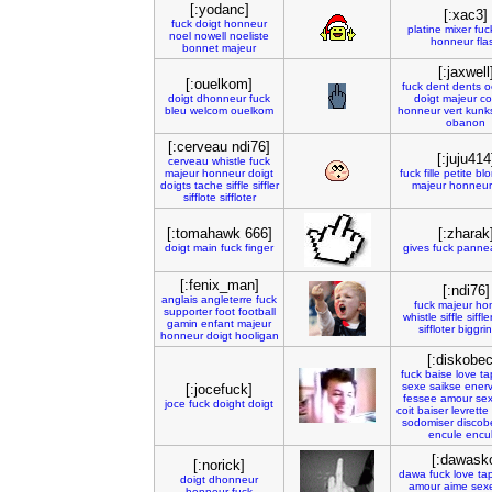
[:yodanc]
[:xac3]
fuck
doigt
honneur
platine
mixer
fuc
noel
nowell
noeliste
honneur
fla
bonnet
majeur
[:jaxwell
[:ouelkom]
fuck
dent
dents
o
doigt
dhonneur
fuck
doigt
majeur
co
bleu
welcom
ouelkom
honneur
vert
kunk
obanon
[:cerveau ndi76]
[:juju414
cerveau
whistle
fuck
majeur
honneur
doigt
fuck
fille
petite
bl
doigts
tache
siffle
siffler
majeur
honneur
sifflote
siffloter
[:tomahawk 666]
[:zharak
doigt
main
fuck
finger
gives
fuck
panne
[:fenix_man]
[:ndi76]
anglais
angleterre
fuck
fuck
majeur
ho
supporter
foot
football
whistle
siffle
siffle
gamin
enfant
majeur
siffloter
biggrin
honneur
doigt
hooligan
[:diskobec
fuck
baise
love
ta
sexe
saikse
ener
[:jocefuck]
fessee
amour
sex
joce
fuck
doight
doigt
coit
baiser
levrette
sodomiser
discob
encule
encu
[:dawask
[:norick]
dawa
fuck
love
ta
doigt
dhonneur
amour
aime
sex
honneur
fuck