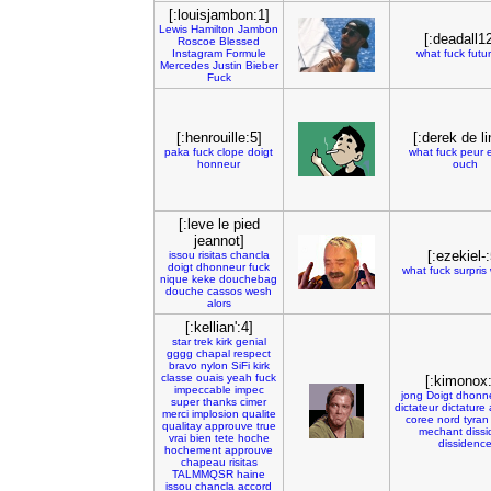
[:louisjambon:1]
Lewis
Hamilton
Jambon
[:deadall1
Roscoe
Blessed
Instagram
Formule
what
fuck
futu
Mercedes
Justin
Bieber
Fuck
[:henrouille:5]
[:derek de li
paka
fuck
clope
doigt
what
fuck
peur
honneur
ouch
[:leve le pied
jeannot]
[:ezekiel-:
issou
risitas
chancla
doigt
dhonneur
fuck
what
fuck
surpris
nique
keke
douchebag
douche
cassos
wesh
alors
[:kellian':4]
star
trek
kirk
genial
gggg
chapal
respect
bravo
nylon
SiFi
kirk
classe
ouais
yeah
fuck
[:kimonox:
impeccable
impec
jong
Doigt
dhonn
super
thanks
cimer
dictateur
dictature
merci
implosion
qualite
coree
nord
tyran
qualitay
approuve
true
mechant
dissi
vrai
bien
tete
hoche
dissidenc
hochement
approuve
chapeau
risitas
TALMMQSR
haine
issou
chancla
accord