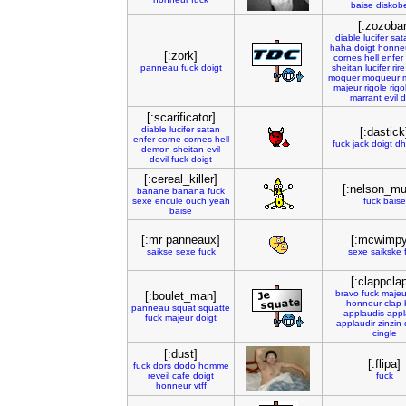
baise
diskob
[:zozobar
diable
lucifer
sat
haha
doigt
honne
[:zork]
cornes
hell
enfer
panneau
fuck
doigt
sheitan
lucifer
rire
moquer
moqueur
majeur
rigole
rigo
marrant
evil
d
[:scarificator]
diable
lucifer
satan
[:dastick
enfer
corne
cornes
hell
fuck
jack
doigt
dh
demon
sheitan
evil
devil
fuck
doigt
[:cereal_killer]
[:nelson_mu
banane
banana
fuck
sexe
encule
ouch
yeah
fuck
baise
baise
[:mr panneaux]
[:mcwimpy
saikse
sexe
fuck
sexe
saikske
[:clappcla
bravo
fuck
majeu
[:boulet_man]
honneur
clap
panneau
squat
squatte
applaudis
appl
fuck
majeur
doigt
applaudir
zinzin
cingle
[:dust]
[:flipa]
fuck
dors
dodo
homme
reveil
cafe
doigt
fuck
honneur
vtff