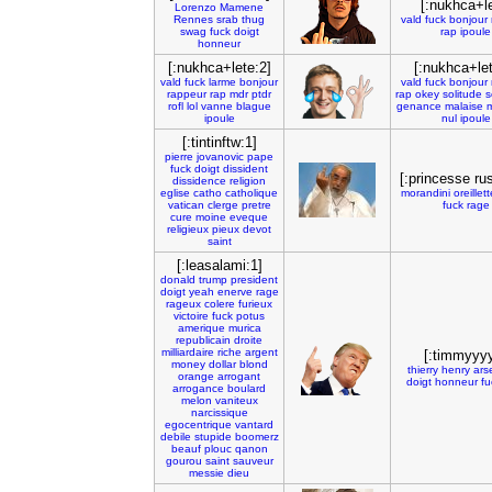
[:nukhca+le
Lorenzo
Mamene
Rennes
srab
thug
vald
fuck
bonjour
swag
fuck
doigt
rap
ipoule
honneur
[:nukhca+lete:2]
[:nukhca+let
vald
fuck
larme
bonjour
vald
fuck
bonjour
rappeur
rap
mdr
ptdr
rap
okey
solitude
s
rofl
lol
vanne
blague
genance
malaise
m
ipoule
nul
ipoule
[:tintinftw:1]
pierre
jovanovic
pape
fuck
doigt
dissident
[:princesse rus
dissidence
religion
eglise
catho
catholique
morandini
oreillet
vatican
clerge
pretre
fuck
rage
cure
moine
eveque
religieux
pieux
devot
saint
[:leasalami:1]
donald
trump
president
doigt
yeah
enerve
rage
rageux
colere
furieux
victoire
fuck
potus
amerique
murica
republicain
droite
milliardaire
riche
argent
[:timmyyy
money
dollar
blond
thierry
henry
ars
orange
arrogant
doigt
honneur
fu
arrogance
boulard
melon
vaniteux
narcissique
egocentrique
vantard
debile
stupide
boomerz
beauf
plouc
qanon
gourou
saint
sauveur
messie
dieu