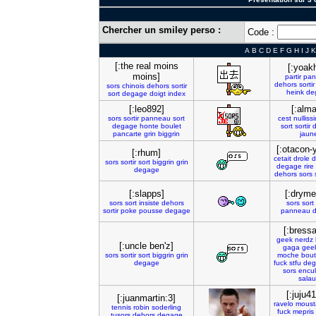
Chercher un smiley perso :
Code :
A
B
C
D
E
F
G
H
I
J
K
[:the real moins
[:yoak
moins]
partir
pan
dehors
sortir
sors
chinois
dehors
sortir
heink
de
sort
degage
doigt
index
[:leo892]
[:alma
sors
sortir
panneau
sort
cest
nulliss
degage
honte
boulet
sort
sortir
pancarte
grin
biggrin
jaun
[:otacon-y
[:rhum]
cetait
drole
d
sors
sortir
sort
biggrin
grin
degage
rire
degage
dehors
sors
[:slapps]
[:dryme
sors
sort
insiste
dehors
sors
sort
sortir
poke
pousse
degage
panneau
[:bress
geek
nerdz
[:uncle ben'z]
gaga
gee
sors
sortir
sort
biggrin
grin
moche
bou
degage
fuck
stfu
deg
sors
encu
sala
[:juju4
[:juanmartin:3]
ravelo
moust
tennis
robin
soderling
fuck
mepris
tusors
dehors
degage