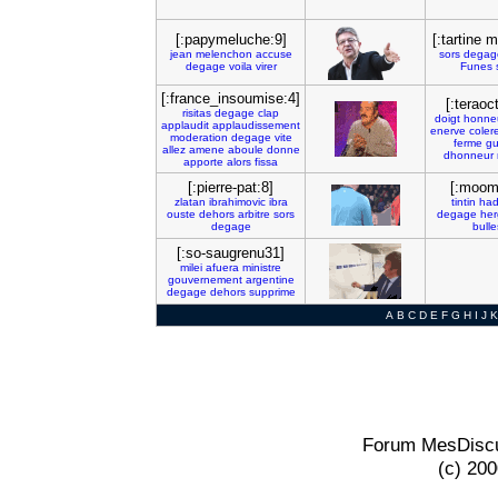
[:papymeluche:9]
[:tartine m
jean
melenchon
accuse
sors
degag
degage
voila
virer
Funes
[:france_insoumise:4]
[:teraoc
risitas
degage
clap
doigt
honne
applaudit
applaudissement
enerve
coler
moderation
degage
vite
ferme
gu
allez
amene
aboule
donne
dhonneur
apporte
alors
fissa
[:pierre-pat:8]
[:moom
zlatan
ibrahimovic
ibra
tintin
had
ouste
dehors
arbitre
sors
degage
her
degage
bulle
[:so-saugrenu31]
milei
afuera
ministre
gouvernement
argentine
degage
dehors
supprime
A
B
C
D
E
F
G
H
I
J
K
Forum MesDiscu
(c) 20