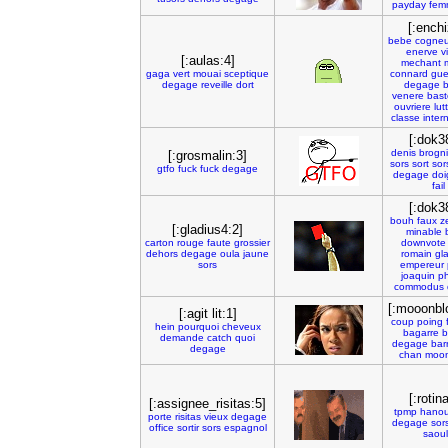
payday
fem
[:enchi
bebe
cogneu
enerve
v
[:aulas:4]
mechant
gaga
vert
mouai
sceptique
connard
gue
degage
reveille
dort
degage
b
venere
bast
ouvriere
lut
classe
inter
[:dok3
denis
brogni
[:grosmalin:3]
sors
sort
sor
gtfo
fuck
fuck
degage
degage
doi
fail
[:dok3
bouh
faux
z
[:gladius4:2]
minable
carton
rouge
faute
grossier
downvote
dehors
degage
oula
jaune
romain
gl
sors
empereur
joaquin
p
commodus
[:mooonbl
[:agit lit:1]
coup
poing
hein
pourquoi
cheveux
bagarre
b
demande
catch
quoi
degage
bar
degage
chan
moo
[:rotina
[:assignee_risitas:5]
tpmp
hano
porte
risitas
vieux
degage
degage
sor
office
sortir
sors
espagnol
saou