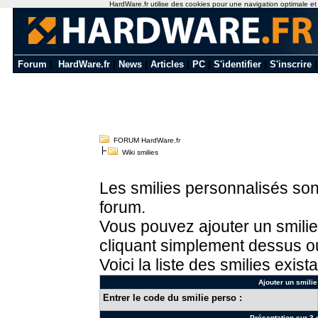
HardWare.fr utilise des cookies pour une navigation optimale et de
Forum
|
HardWare.fr
|
News
|
Articles
|
PC
|
S'identifier
|
S'inscrire
FORUM HardWare.fr
Wiki smilies
Les smilies personnalisés sont
forum.
Vous pouvez ajouter un smilie
cliquant simplement dessus ou
Voici la liste des smilies exista
Ajouter un smilie
Entrer le code du smilie perso :
Présentation sur 3