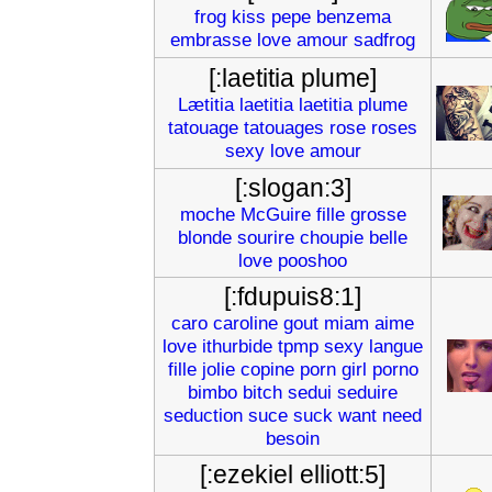
frog
kiss
pepe
benzema
embrasse
love
amour
sadfrog
[:laetitia plume]
Lætitia
laetitia
laetitia
plume
tatouage
tatouages
rose
roses
sexy
love
amour
[:slogan:3]
moche
McGuire
fille
grosse
blonde
sourire
choupie
belle
love
pooshoo
[:fdupuis8:1]
caro
caroline
gout
miam
aime
love
ithurbide
tpmp
sexy
langue
fille
jolie
copine
porn
girl
porno
bimbo
bitch
sedui
seduire
seduction
suce
suck
want
need
besoin
[:ezekiel elliott:5]