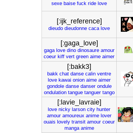
sexe
baise
fuck
ride
love
[:ijk_reference]
dieudo
dieudonne
caca
love
[:gaga_love]
gaga
love
dino
dinosaure
amour
coeur
kiff
vert
green
aime
aimer
[:bakk3]
bakk
chat
danse
calin
ventre
love
kawai
onion
aime
aimer
gondole
danse
danser
ondule
ondulation
tangue
tanguer
tango
[:lavie_lavraie]
love
nicky
larson
city
hunter
amour
amoureux
anime
lover
ouais
lovely
transit
amour
coeur
manga
anime