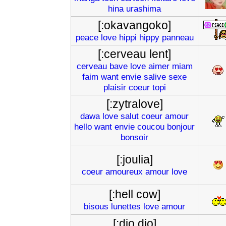
hina
urashima
[:okavangoko]
peace
love
hippi
hippy
panneau
[:cerveau lent]
cerveau
bave
love
aimer
miam
faim
want
envie
salive
sexe
plaisir
coeur
topi
[:zytralove]
dawa
love
salut
coeur
amour
hello
want
envie
coucou
bonjour
bonsoir
[:joulia]
coeur
amoureux
amour
love
[:hell cow]
bisous
lunettes
love
amour
[:djo djo]