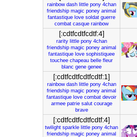
rainbow
dash
little
pony
4chan
friendship
magic
poney
animal
fantastique
love
soldat
guerre
combat
casque
rainbow
[:cdtfcdtfcdtf:4]
rarity
little
pony
4chan
friendship
magic
poney
animal
fantastique
love
sophistiquee
touchee
chapeau
belle
fleur
blanc
gene
genee
[:cdtfcdtfcdtfcdtf:1]
rainbow
dash
little
pony
4chan
friendship
magic
poney
animal
fantastique
love
combat
devoir
armee
patrie
salut
courage
brave
[:cdtfcdtfcdtfcdtf:4]
twilight
sparkle
little
pony
4chan
friendship
magic
poney
animal