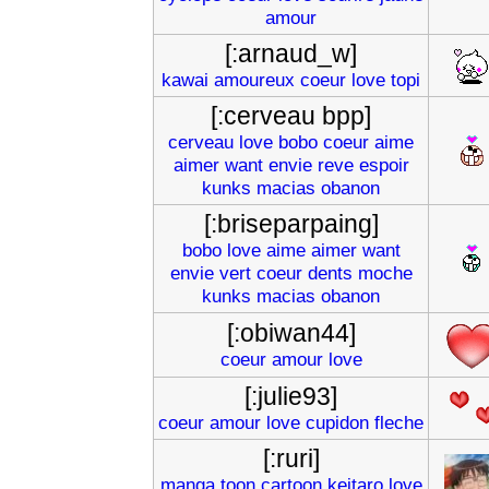
amour
[:arnaud_w]
kawai
amoureux
coeur
love
topi
[:cerveau bpp]
cerveau
love
bobo
coeur
aime
aimer
want
envie
reve
espoir
kunks
macias
obanon
[:briseparpaing]
bobo
love
aime
aimer
want
envie
vert
coeur
dents
moche
kunks
macias
obanon
[:obiwan44]
coeur
amour
love
[:julie93]
coeur
amour
love
cupidon
fleche
[:ruri]
manga
toon
cartoon
keitaro
love