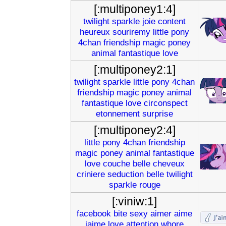
[:multiponey1:4]
twilight
sparkle
joie
content
heureux
souriremy
little
pony
4chan
friendship
magic
poney
animal
fantastique
love
[:multiponey2:1]
twilight
sparkle
little
pony
4chan
friendship
magic
poney
animal
fantastique
love
circonspect
etonnement
surprise
[:multiponey2:4]
little
pony
4chan
friendship
magic
poney
animal
fantastique
love
couche
belle
cheveux
criniere
seduction
belle
twilight
sparkle
rouge
[:viniw:1]
facebook
bite
sexy
aimer
aime
jaime
love
attention
whore