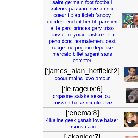
saint
germain
foot
football
valeurs
passion
love
amour
coeur
flolab
floleb
fanboy
condescendant
fier
titi
parisien
elite
parc
princes
gary
triso
nasser
neymar
pastore
rien
peno
donc
normalement
cest
rouge
fric
pognon
depense
mercato
billet
argent
sans
compter
[:james_alan_hetfield:2]
coeur
mains
love
amour
[:le rageux:6]
orgasme
saiske
sexe
joui
poisson
baise
encule
love
[:enema:8]
4lkaline
geek
gsnalf
love
baiser
bisous
calin
[:akanico:7]