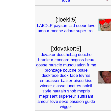
love
[:loeki:5]
LAEDLP
paysan
laid
coeur
love
amour
moche
adore
super
troll
[:dovakor:5]
dovakor
douchebag
douche
branleur
connard
bogoss
beau
gosse
muscle
musculation
frime
bronzage
bouche
poule
duckface
duck
face
levres
embrasser
baiser
bisou
kiss
winner
classe
lunettes
soleil
style
hautain
snob
mepris
meprisant
superieur
suffisant
amour
love
sexe
passion
guido
wigger