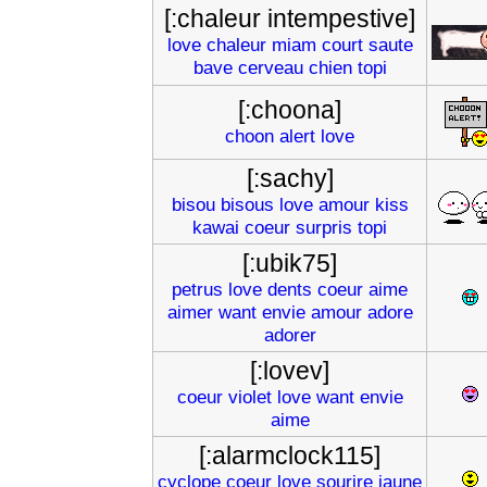
[:chaleur intempestive]
love
chaleur
miam
court
saute
bave
cerveau
chien
topi
[:choona]
choon
alert
love
[:sachy]
bisou
bisous
love
amour
kiss
kawai
coeur
surpris
topi
[:ubik75]
petrus
love
dents
coeur
aime
aimer
want
envie
amour
adore
adorer
[:lovev]
coeur
violet
love
want
envie
aime
[:alarmclock115]
cyclope
coeur
love
sourire
jaune