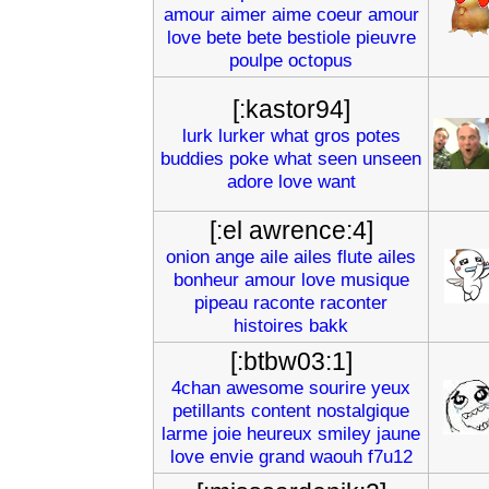
amour
aimer
aime
coeur
amour
love
bete
bete
bestiole
pieuvre
poulpe
octopus
[:kastor94]
lurk
lurker
what
gros
potes
buddies
poke
what
seen
unseen
adore
love
want
[:el awrence:4]
onion
ange
aile
ailes
flute
ailes
bonheur
amour
love
musique
pipeau
raconte
raconter
histoires
bakk
[:btbw03:1]
4chan
awesome
sourire
yeux
petillants
content
nostalgique
larme
joie
heureux
smiley
jaune
love
envie
grand
waouh
f7u12