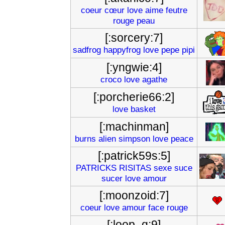
coeur
cœur
love
aime
feutre
rouge
peau
[:sorcery:7]
sadfrog
happyfrog
love
pepe
pipi
[:yngwie:4]
croco
love
agathe
[:porcherie66:2]
love
basket
[:machinman]
burns
alien
simpson
love
peace
[:patrick59s:5]
PATRICKS
RISITAS
sexe
suce
sucer
love
amour
[:moonzoid:7]
coeur
love
amour
face
rouge
[:loop_q:9]