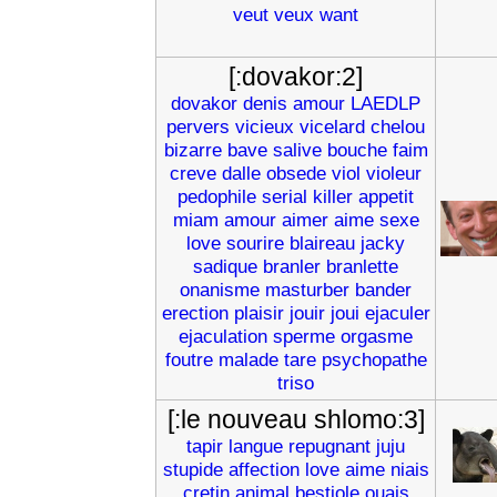
veut
veux
want
[:dovakor:2]
dovakor
denis
amour
LAEDLP
pervers
vicieux
vicelard
chelou
bizarre
bave
salive
bouche
faim
creve
dalle
obsede
viol
violeur
pedophile
serial
killer
appetit
miam
amour
aimer
aime
sexe
love
sourire
blaireau
jacky
sadique
branler
branlette
onanisme
masturber
bander
erection
plaisir
jouir
joui
ejaculer
ejaculation
sperme
orgasme
foutre
malade
tare
psychopathe
triso
[:le nouveau shlomo:3]
tapir
langue
repugnant
juju
stupide
affection
love
aime
niais
cretin
animal
bestiole
ouais