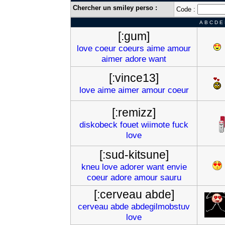
Chercher un smiley perso :
Code :
A
B
C
D
E
[:gum]
love
coeur
coeurs
aime
amour
aimer
adore
want
[:vince13]
love
aime
aimer
amour
coeur
[:remizz]
diskobeck
fouet
wiimote
fuck
love
[:sud-kitsune]
kneu
love
adorer
want
envie
coeur
adore
amour
sauru
[:cerveau abde]
cerveau
abde
abdegilmobstuv
love