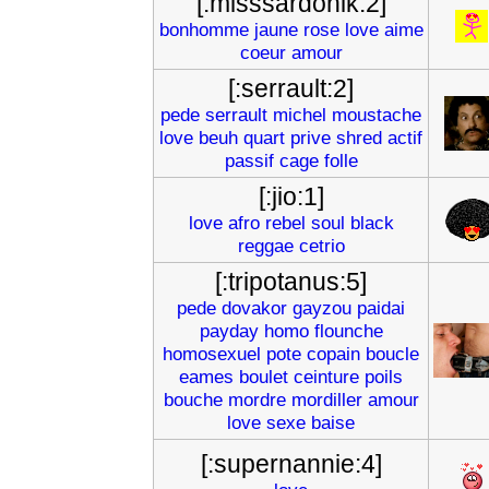
[:misssardonik:2]
bonhomme
jaune
rose
love
aime
coeur
amour
[:serrault:2]
pede
serrault
michel
moustache
love
beuh
quart
prive
shred
actif
passif
cage
folle
[:jio:1]
love
afro
rebel
soul
black
reggae
cetrio
[:tripotanus:5]
pede
dovakor
gayzou
paidai
payday
homo
flounche
homosexuel
pote
copain
boucle
eames
boulet
ceinture
poils
bouche
mordre
mordiller
amour
love
sexe
baise
[:supernannie:4]