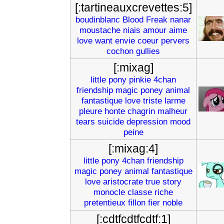
[:tartineauxcrevettes:5]
boudinblanc
Blood
Freak
nanar
moustache
niais
amour
aime
love
want
envie
coeur
pervers
cochon
gullies
[:mixag]
little
pony
pinkie
4chan
friendship
magic
poney
animal
fantastique
love
triste
larme
pleure
honte
chagrin
malheur
tears
suicide
depression
mood
peine
[:mixag:4]
little
pony
4chan
friendship
magic
poney
animal
fantastique
love
aristocrate
true
story
monocle
classe
riche
pretentieux
fillon
fier
noble
[:cdtfcdtfcdtf:1]