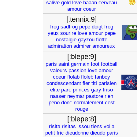
salive
gold
love
haaan
cerveau
amour
coeur
[:tennix:9]
frog
sadfrog
pepe
doigt
frog
yeux
sourire
love
amour
pepe
nostalgie
gayzou
fiotte
admiration
admirer
amoureux
[:blepe:9]
paris
saint
germain
foot
football
valeurs
passion
love
amour
coeur
flolab
floleb
fanboy
condescendant
fier
titi
parisien
elite
parc
princes
gary
triso
nasser
neymar
pastore
rien
peno
donc
normalement
cest
rouge
[:blepe:8]
risita
risitas
issou
tiens
voila
petit
fric
dieudonne
dieudo
paris