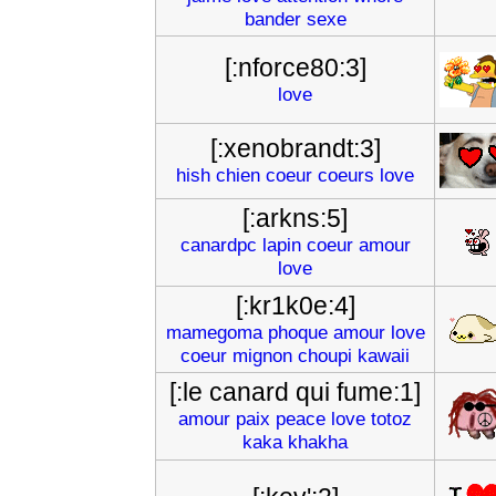
bander
sexe
[:nforce80:3]
love
[:xenobrandt:3]
hish
chien
coeur
coeurs
love
[:arkns:5]
canardpc
lapin
coeur
amour
love
[:kr1k0e:4]
mamegoma
phoque
amour
love
coeur
mignon
choupi
kawaii
[:le canard qui fume:1]
amour
paix
peace
love
totoz
kaka
khakha