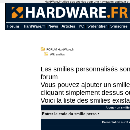
HardWare.fr utilise des cookies pour une navigation optimale et de
Forum
|
HardWare.fr
|
News
|
Articles
|
PC
|
S'identifier
|
S'inscrire
FORUM HardWare.fr
Wiki smilies
Les smilies personnalisés sont
forum.
Vous pouvez ajouter un smilie
cliquant simplement dessus ou
Voici la liste des smilies exista
Ajouter un smilie
Entrer le code du smilie perso :
Présentation sur 3