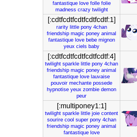
fantastique
love
folle
folie
madness
crazy
twilight
[:cdtfcdtfcdtfcdtfcdtf:1]
rarity
little
pony
4chan
friendship
magic
poney
animal
fantastique
love
bebe
mignon
yeux
ciels
baby
[:cdtfcdtfcdtfcdtfcdtf:4]
twilight
sparkle
little
pony
4chan
friendship
magic
poney
animal
fantastique
love
lauvaise
pouvoir
mechante
possede
hypnotise
yeux
zombie
demon
peur
[:multiponey1:1]
twilight
sparkle
little
joie
content
sourire
cool
super
pony
4chan
friendship
magic
poney
animal
fantastique
love