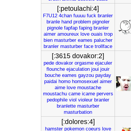
[:petoulachi:4]
F7U12
4chan
fuuuu
fuck
branler
branle
hand
problem
pignoler
pignole
fapfap
faping
branler
aimer
amoureux
love
ouais
trop
bien
masturber
eames
palucher
branler
masturber
face
trollface
[:3615 dovakor:2]
pede
dovakor
orgasme
ejaculer
flounche
ejaculation
joui
jouir
bouche
eames
gayzou
payday
paidai
homo
homosexuel
aimer
aime
love
moustache
moustachu
came
icame
pervers
pedophile
viol
violeur
branler
branlette
masturber
masturbation
[:dolores:4]
hamster
pokemon
coeurs
love