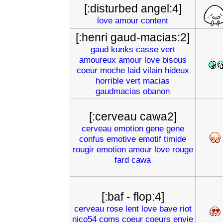
[:disturbed angel:4]
love
amour
content
[:henri gaud-macias:2]
gaud
kunks
casse
vert
amoureux
amour
love
bisous
coeur
moche
laid
vilain
hideux
horrible
vert
macias
gaudmacias
obanon
[:cerveau cawa2]
cerveau
emotion
gene
gene
confus
emotive
emotif
timide
rougir
emotion
amour
love
rouge
fard
cawa
[:baf - flop:4]
cerveau
rose
lent
love
bave
riot
nico54
coms
coeur
coeurs
envie