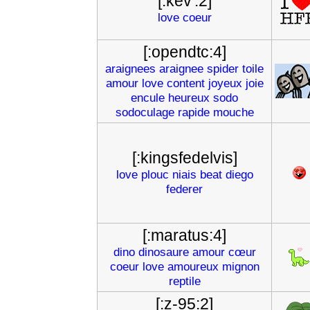
[:kev':2]
love
coeur
[:opendtc:4]
araignees
araignee
spider
toile
amour
love
content
joyeux
joie
encule
heureux
sodo
sodoculage
rapide
mouche
[:kingsfedelvis]
love
plouc
niais
beat
diego
federer
[:maratus:4]
dino
dinosaure
amour
cœur
coeur
love
amoureux
mignon
reptile
[:z-95:2]