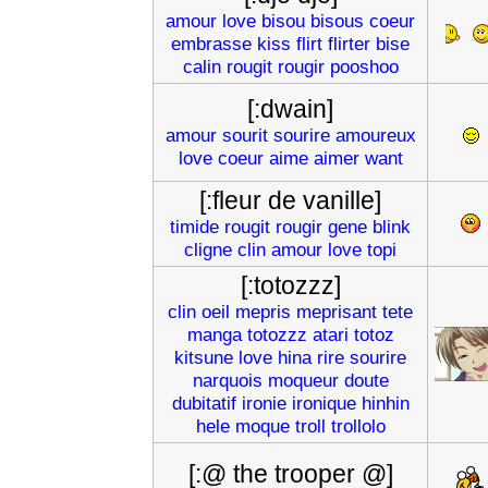
amour
love
bisou
bisous
coeur
embrasse
kiss
flirt
flirter
bise
calin
rougit
rougir
pooshoo
[:dwain]
amour
sourit
sourire
amoureux
love
coeur
aime
aimer
want
[:fleur de vanille]
timide
rougit
rougir
gene
blink
cligne
clin
amour
love
topi
[:totozzz]
clin
oeil
mepris
meprisant
tete
manga
totozzz
atari
totoz
kitsune
love
hina
rire
sourire
narquois
moqueur
doute
dubitatif
ironie
ironique
hinhin
hele
moque
troll
trollolo
[:@ the trooper @]