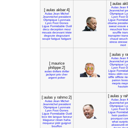
[:aulas akb
Aulas
Jean
[:aulas akbar:4]
Jeanmichel
pr
Aulas
Jean
Michel
Olympique
Ly
Jeanmichel
president
Lyon
Foot
G
Olympique
Lyonnais
Ligue
Formida
Lyon
Foot
Gones
obama
preside
Ligue
Formidable
Outil
sweat
essuie
decu
deception
moui
mouchoir
fron
mouais
decevant
triste
souffle
tran
degoute
degoutant
transpirer
trans
soupir
fatigue
fatigant
chaud
wouch
stress
stresse
mort
[:aulas y 
Aulas
Jean
Jeanmichel
pr
[:maurice
Olympique
Ly
philippe:2]
Lyon
Foot
G
Ligue
Formida
aulas
dollars
dollar
bisou
oklm
nor
jackpot
prix
cher
siffle
sifflote
ri
argent
poker
patron
boss
mepris
mepr
hautain
[:aulas y ra
[:aulas y rahmo:2]
Aulas
Jean
Aulas
Jean
Michel
Jeanmichel
pr
Jeanmichel
president
Olympique
Ly
Olympique
Lyonnais
Lyon
Foot
G
Lyon
Foot
Gones
Ligue
Formida
Ligue
Formidable
Outil
hein
pardon
loco
tire
langue
farceur
pourquoi
co
blagueur
clown
haha
what
surpris
moqueur
ptdr
guignol
abasourdi
e
bouffon
doute
dou