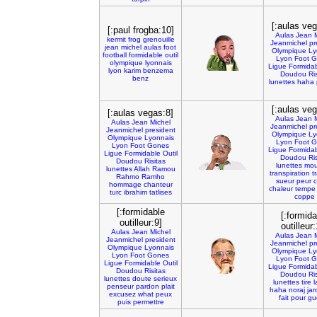
[:aulas veg
[:paul frogba:10]
Aulas
Jean
kermit
frog
grenouille
Jeanmichel
pr
jean
michel
aulas
foot
Olympique
Ly
football
formidable
outil
Lyon
Foot
G
olympique
lyonnais
Ligue
Formida
lyon
karim
benzema
Doudou
Ri
benz
lunettes
haha
[:aulas veg
[:aulas vegas:8]
Aulas
Jean
Aulas
Jean
Michel
Jeanmichel
pr
Jeanmichel
president
Olympique
Ly
Olympique
Lyonnais
Lyon
Foot
G
Lyon
Foot
Gones
Ligue
Formida
Ligue
Formidable
Outil
Doudou
Ri
Doudou
Risitas
lunettes
mou
lunettes
Allah
Ramou
transpiration
t
Rahmo
Ramho
sueur
peur
hommage
chanteur
chaleur
tempe
turc
ibrahim
tatlises
coppe
[:formidable
[:formida
outilleur:9]
outilleur
Aulas
Jean
Michel
Aulas
Jean
Jeanmichel
president
Jeanmichel
pr
Olympique
Lyonnais
Olympique
Ly
Lyon
Foot
Gones
Lyon
Foot
G
Ligue
Formidable
Outil
Ligue
Formida
Doudou
Risitas
Doudou
Ri
lunettes
doute
serieux
lunettes
tire
penseur
pardon
plait
haha
noraj
jar
excusez
what
peux
fait
pour
gu
puis
permettre