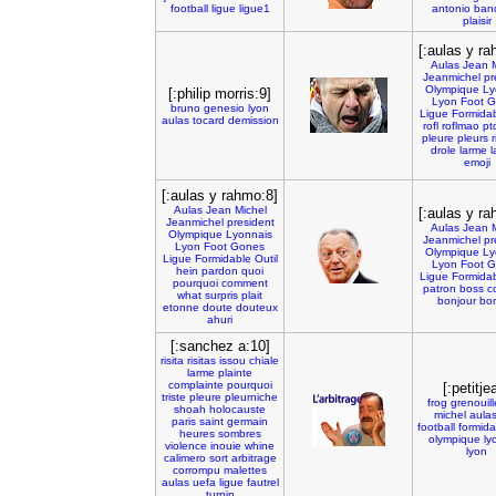
football
ligue
ligue1
antonio
ban
plaisir
[:aulas y ra
Aulas
Jean
Jeanmichel
pr
Olympique
Ly
[:philip morris:9]
Lyon
Foot
G
bruno
genesio
lyon
Ligue
Formida
aulas
tocard
demission
rofl
roflmao
pt
pleure
pleurs
r
drole
larme
l
emoji
[:aulas y rahmo:8]
Aulas
Jean
Michel
[:aulas y ra
Jeanmichel
president
Aulas
Jean
Olympique
Lyonnais
Jeanmichel
pr
Lyon
Foot
Gones
Olympique
Ly
Ligue
Formidable
Outil
Lyon
Foot
G
hein
pardon
quoi
Ligue
Formida
pourquoi
comment
patron
boss
c
what
surpris
plait
bonjour
bon
etonne
doute
douteux
ahuri
[:sanchez a:10]
risita
risitas
issou
chiale
larme
plainte
complainte
pourquoi
[:petitje
triste
pleure
pleurniche
frog
grenouill
shoah
holocauste
michel
aula
paris
saint
germain
football
formida
heures
sombres
olympique
ly
violence
inouie
whine
lyon
calimero
sort
arbitrage
corrompu
malettes
aulas
uefa
ligue
fautrel
turpin