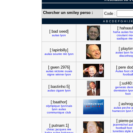
Chercher un smiley perso :
Code :
A
B
C
D
E
F
G
H
I
J
K
[:hahaau
[:bad seed]
haha
aulas
fo
aulas
lyon
croulant
mo
sadique
rire
[:playti
[:lapinbilly]
aulas
lyon
fo
aulas
sourire
rire
lyon
discothe
[:gwen 2976]
[:pere dod
aulas
victoire
ouais
Aulas
foot
cl
signe
winner
lyon
football
[:sof40:
[:bastinho:5]
genesio
demi
aulas
cigare
lyon
demission
lyo
foot
[:baathor]
[:ashrog
olympique
lyonnais
aulas
peche
p
lyon
aulas
hamecon
lyon
communique
club
[:pierre-p
jeanmichel
aul
[:putnam:1]
football
foot
chirac
jacques
rire
lunettes
style
haha
aulas
hahaguy