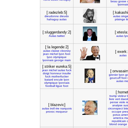
beau
gosse
lyonnai
[:radezleb:5]
[:kakashi
dieudonne
dieudo
aulas
sing
hahaguy
aulas
ptisinge
i
[:sluggerdandy:2]
[:etesla
Aulas
twitter
aulas
ly
[:la legende:2]
aulas
classe
clooney
[:exerk:
jean
michel
lyon
foot
aulas
lyon
olympique
lyonnais
george
main
[:striker eureka:5]
jean
michel
aulas
fuck
[:onvasaim
doigt
honneur
insulte
grenier
lyon
g
fuck
motherfucker
gourcuff
foot
batard
encule
lyon
aulas
mo
olympique
lyonnais
football
ligue
foot
[:hornet
trump
violeur
livre
vert
daes
pense
viole
r
[:blazevic]
analyse
sus
aulas
troll
rire
narquois
circonspect
bit
provoc
moqueur
occupe
pres
potus
amer
america
mu
republicain
blond
orange