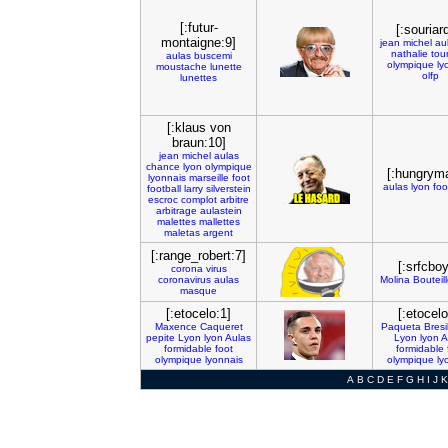
[:futur-
[:souriar
montaigne:9]
jean
michel
au
nathalie
tou
aulas
buscemi
olympique
ly
moustache
lunette
olfp
lunettes
[:klaus von
braun:10]
jean
michel
aulas
chance
lyon
olympique
[:hungrym
lyonnais
marseille
foot
aulas
lyon
foo
football
larry
silverstein
escroc
complot
arbitre
arbitrage
aulastein
malettes
mallettes
maletas
argent
[:range_robert:7]
[:srfcboy
corona
virus
coronavirus
aulas
Molina
Bouteil
masque
[:etocelo:1]
[:etocelo
Maxence
Caqueret
Paqueta
Bresi
pepite
Lyon
lyon
Aulas
Lyon
lyon
A
formidable
foot
formidable
olympique
lyonnais
olympique
ly
A
B
C
D
E
F
G
H
I
J
K