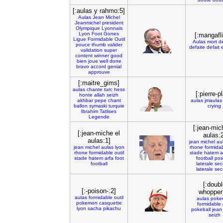
[:aulas y rahmo:5]
Aulas
Jean
Michel
Jeanmichel
president
Olympique
Lyonnais
Lyon
Foot
Gones
[:mangafli
Ligue
Formidable
Outil
Aulas
mort
d
pouce
thumb
valider
defaite
defait
validation
super
content
winner
good
bien
joue
well
done
bravo
accord
genial
approuve
[:maitre_gims]
aulas
chante
turc
hess
[:pierre-p
honte
allah
seizh
akhbar
pepe
chant
aulas
jmaulas
ballon
symaski
turquie
crying
Ibrahim
Tatlises
Legende
[:jean-mic
[:jean-miche el
aulas:2
aulas:1]
jean
michel
au
jean
michel
aulas
lyon
rhone
formida
rhone
formidable
outil
stade
hatem
a
stade
hatem
arfa
foot
football
pos
football
laterale
sec
laterale
sec
[:doubl
[:-poison-:2]
whopper
aulas
formidable
outil
aulas
poke
pokemon
casquette
formidable
lyon
sacha
pikachu
pokeball
jean
seizh