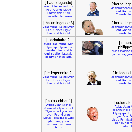
[:haute legende]
[:haute lege
Jeanmichel
Aulas
Lyon
Jeanmichel
Aul
Foot
Gones
Ligue
Foot
Gones
Formidable
Outil
Formidable
trompette
pleureuse
[:haute legende:3]
[:haute lege
Jeanmichel
Aulas
Lyon
Jeanmichel
Aul
Foot
Gones
Ligue
Foot
Gones
Formidable
Outil
Formidable
[:barbalurke:2]
[:mauri
aulas
jean
michel
lyon
philippe
olympique
lyonnais
president
formidable
aulas
malaise
outil
position
laterale
jordan
oxygen
securite
hatem
arfa
[:le legendaire:2]
[:le legenda
Jeanmichel
Aulas
Lyon
Jeanmichel
Aul
Foot
Gones
Ligue
Foot
Gones
Formidable
Outil
Formidable
[:aulas akbar:1]
[:aulas akb
Aulas
Jean
Michel
Aulas
Jean
Jeanmichel
president
Jeanmichel
pr
Olympique
Lyonnais
Olympique
Ly
Lyon
Foot
Gones
Lyon
Foot
G
Ligue
Formidable
Outil
Ligue
Formida
ptdr
noraj
jaron
bonjour
com
moqueur
moquerie
satisfait
haha