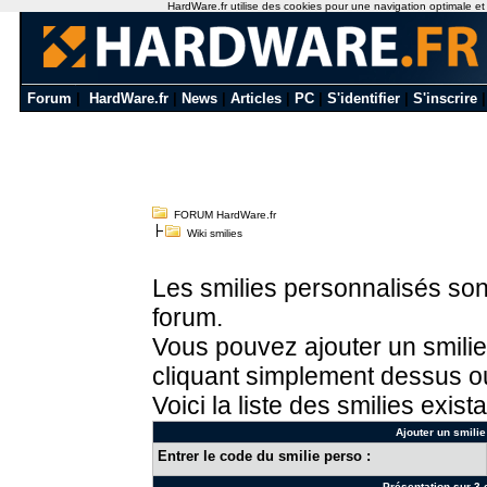
HardWare.fr utilise des cookies pour une navigation optimale et de
Forum
|
HardWare.fr
|
News
|
Articles
|
PC
|
S'identifier
|
S'inscrire
FORUM HardWare.fr
Wiki smilies
Les smilies personnalisés sont
forum.
Vous pouvez ajouter un smilie
cliquant simplement dessus ou
Voici la liste des smilies exista
Ajouter un smilie
Entrer le code du smilie perso :
Présentation sur 3