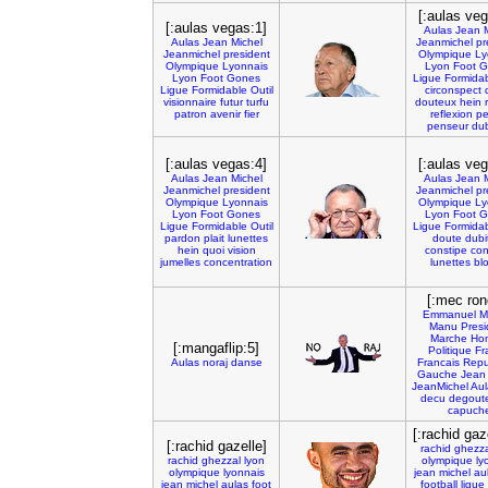
[:aulas veg
[:aulas vegas:1]
Aulas
Jean
Aulas
Jean
Michel
Jeanmichel
pr
Jeanmichel
president
Olympique
Ly
Olympique
Lyonnais
Lyon
Foot
G
Lyon
Foot
Gones
Ligue
Formida
Ligue
Formidable
Outil
circonspect
visionnaire
futur
turfu
douteux
hein
patron
avenir
fier
reflexion
p
penseur
dub
[:aulas vegas:4]
[:aulas veg
Aulas
Jean
Michel
Aulas
Jean
Jeanmichel
president
Jeanmichel
pr
Olympique
Lyonnais
Olympique
Ly
Lyon
Foot
Gones
Lyon
Foot
G
Ligue
Formidable
Outil
Ligue
Formida
pardon
plait
lunettes
doute
dubit
hein
quoi
vision
constipe
con
jumelles
concentration
lunettes
bl
[:mec ron
Emmanuel
M
Manu
Presi
Marche
Ho
[:mangaflip:5]
Politique
Fr
Aulas
noraj
danse
Francais
Repu
Gauche
Jean
JeanMichel
Aul
decu
degout
capuch
[:rachid gaz
[:rachid gazelle]
rachid
ghezza
rachid
ghezzal
lyon
olympique
ly
olympique
lyonnais
jean
michel
au
jean
michel
aulas
foot
football
ligue