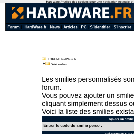
HardWare.fr utilise des cookies pour une navigation optimale et de
Forum
|
HardWare.fr
|
News
|
Articles
|
PC
|
S'identifier
|
S'inscrire
FORUM HardWare.fr
Wiki smilies
Les smilies personnalisés sont
forum.
Vous pouvez ajouter un smilie
cliquant simplement dessus ou
Voici la liste des smilies exista
Ajouter un smilie
Entrer le code du smilie perso :
Présentation sur 3