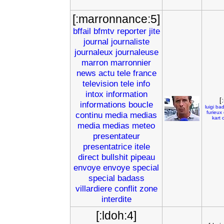
[:marronnance:5]
bffail
bfmtv
reporter
jite
journal
journaliste
journaleux
journaleuse
marron
marronnier
news
actu
tele
france
television
tele
info
intox
information
[
informations
boucle
luigi
bad
furieux
continu
media
medias
kart
media
medias
meteo
presentateur
presentatrice
itele
direct
bullshit
pipeau
envoye
envoye
special
special
badass
villardiere
conflit
zone
interdite
[:ldoh:4]