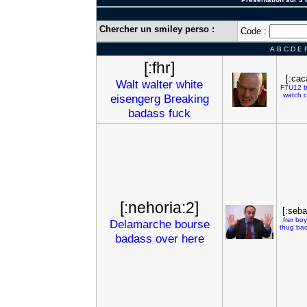
Chercher un smiley perso :
Code :
A
B
C
D
E
[:fhr]
[:cac
Walt
walter
white
F7U12
watch
c
eisengerg
Breaking
badass
fuck
[:nehoria:2]
[:seba
frer
boy
Delamarche
bourse
thug
ba
badass
over
here