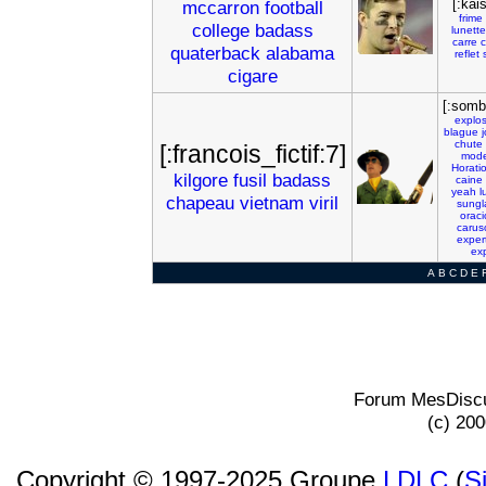
[:kai
mccarron
football
frime
college
badass
lunette
carre
c
quaterback
alabama
reflet
cigare
[:somb
explo
blague
chute
[:francois_fictif:7]
mode
Horati
kilgore
fusil
badass
caine
yeah
l
chapeau
vietnam
viril
sungl
oraci
carus
exper
exp
A
B
C
D
E
Forum MesDiscu
(c) 20
Copyright © 1997-2025 Groupe
LDLC
(
S