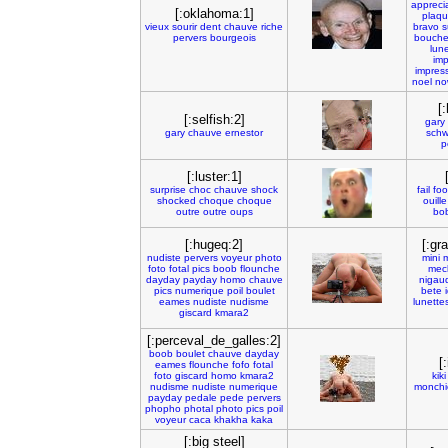
appreci
[:oklahoma:1]
plaq
vieux
sourir
dent
chauve
riche
bravo
s
pervers
bourgeois
bouch
lun
imp
impres
noel
no
[
[:selfish:2]
gary
gary
chauve
ernestor
schw
p
[:luster:1]
surprise
choc
chauve
shock
fail
foo
shocked
choque
choque
ouille
outre
outre
oups
bo
[:hugeq:2]
[:gr
nudiste
pervers
voyeur
photo
mini
m
foto
fotal
pics
boob
flounche
mec
dayday
payday
homo
chauve
nigau
pics
numerique
poil
boulet
bete
eames
nudiste
nudisme
lunette
giscard
kmara2
[:perceval_de_galles:2]
boob
boulet
chauve
dayday
[
eames
flounche
fofo
fotal
foto
giscard
homo
kmara2
kiki
nudisme
nudiste
numerique
monchi
payday
pedale
pede
pervers
phopho
photal
photo
pics
poil
voyeur
caca
khakha
kaka
[:big steel]