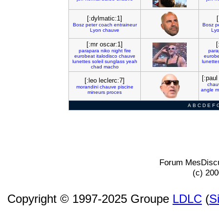
[:dylmatic:1]
Bosz
peter
coach
entraineur
Bosz
p
Lyon
chauve
Ly
[:mr oscar:1]
[
parapara
niko
night
fire
para
eurobeat
italodisco
chauve
eurobe
lunettes
soleil
sunglass
yeah
lunette
chad
macho
[:paul
[:leo leclerc:7]
chau
morandini
chauve
piscine
angle
m
mineurs
proces
A
B
C
D
E
F
Forum MesDiscu
(c) 20
Copyright © 1997-2025 Groupe
LDLC
(
S