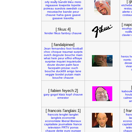
[:
orly
really
bandit
bleu
moto
mgaaave
lowpette
lopette
etchebe
poireau
suedois
swedish
cuir
resta
moustache
bande
peur
alerte
chauve
haha
gave
gaave
costau
gaaave
travolta
[:nap
southp
[:fikus:4]
nolif
fender
fikus
fanboy
chauve
clavier
[:fandalpinee]
Jean
fernandez
foot
football
choc
choque
traumat
surpris
outch
degoute
bouche
main
heros
h
what
hein
peur
effroi
effraye
norris
surprise
inquiet
inquietude
dessi
doute
douter
palm
face
viva
facepalm
prozac
ouch
bouche
duck69
anigo
lane
veggie
bordel
putain
main
bouche
chauve
[:fabien feyech:2]
kaboui
gary
gogol
klatz
kopf
chauve
houl
ernestor
calmo
ar
[:francois l'anglais:1]
[:fra
francois
lenglet
langlet
fran
langlois
economie
la
economiste
liberal
liberaux
econo
capitaliste
journaliste
france
capital
television
FRTV
ponss
tele
chauve
dette
euro
europe
chauv