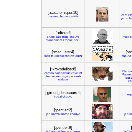
[:cacatomique:10]
chef
et
macron
chauve
calvitie
jaron
la
[:altered]
Bruno
sale
triste
chauve
Fuck
d
etonnement
etonne
decu
[:mac_late:4]
[:a
tintin
tournesol
chauve
quizz
chauve
[:krokodeilos:8]
Blanqu
corona
coronavirus
covid19
Macron
chauve
souris
grippe
sante
tout
p
malade
ec
[:giroud_desecours:9]
vro
nadal
chauve
[:pentier:2]
jeff
normal
barbe
chauve
jeff
n
[:pentier:9]
jeff
normal
barbe
chauve
jeff
n