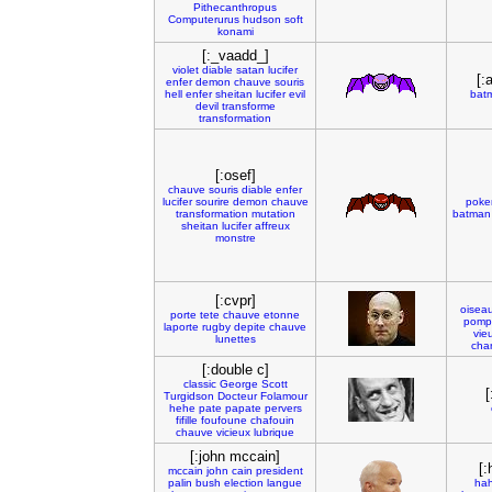
Pithecanthropus
Computerurus
hudson
soft
konami
[:_vaadd_]
violet
diable
satan
lucifer
[:
enfer
demon
chauve
souris
hell
enfer
sheitan
lucifer
evil
bat
devil
transforme
transformation
[:osef]
chauve
souris
diable
enfer
lucifer
sourire
demon
chauve
pok
transformation
mutation
batman
sheitan
lucifer
affreux
monstre
[:cvpr]
oisea
porte
tete
chauve
etonne
pomp
laporte
rugby
depite
chauve
vie
lunettes
cha
[:double c]
classic
George
Scott
[
Turgidson
Docteur
Folamour
hehe
pate
papate
pervers
fifille
foufoune
chafouin
chauve
vicieux
lubrique
[:john mccain]
[
mccain
john
cain
president
palin
bush
election
langue
ha