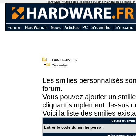
HardWare.fr utilise des cookies pour une navigation optimale et de
Forum
|
HardWare.fr
|
News
|
Articles
|
PC
|
S'identifier
|
S'inscrire
FORUM HardWare.fr
Wiki smilies
Les smilies personnalisés sont
forum.
Vous pouvez ajouter un smilie
cliquant simplement dessus ou
Voici la liste des smilies exista
Ajouter un smilie
Entrer le code du smilie perso :
Présentation sur 3