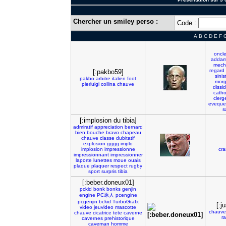
Chercher un smiley perso :
Code :
A
B
C
D
E
F
oncl
adda
mech
regard
[:pakbo59]
sinis
pakbo
arbitre
italien
foot
mor
pierluigi
collina
chauve
dissi
cath
clerg
eveque
s
[:implosion du tibia]
admiratif
appreciation
bernard
bien
bouche
bravo
chapeau
chauve
classe
dubitatif
explosion
gggg
implo
implosion
impressionne
cr
impressionnant
impressionner
laporte
lunettes
moue
ouais
plaque
plaquer
respect
rugby
sport
surpris
tibia
[:beber.doneux01]
pckid
bonk
bonks
genjin
engine
PC原人
pcengine
pcgenjin
bckid
TurboGrafx
[:j
video
jeuvideo
mascotte
chauve
chauve
cicatrice
tete
caverne
ra
cavernes
prehistorique
caveman
homme