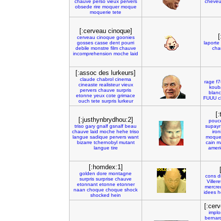
chauve
perso
vieux
pervers
cheve
obsede
rire
moquer
moque
moquerie
tete
[:cerveau cinoque]
[
cerveau
cinoque
goonies
gosses
casse
dent
pourri
laporte
debile
monstre
film
chauve
cha
incomprehension
moche
laid
[:assoc des lurkeurs]
claude
chabrol
cinema
rage
f
cineaste
realisteur
vieux
koub
pervers
chauve
surpris
blanc
etonne
yeux
cote
grimace
FUUU
c
ouch
tete
surpris
lurkeur
[
[:justhynbrydhou:2]
pouc
triso
gary
gnalf
gsnalf
beau
supayr
chauve
laid
moche
hehe
triso
iron
langue
sadique
pervers
want
moque
bizarre
tchernobyl
mutant
cain
m
langue
tire
amer
[:homdex:1]
golden
dore
montagne
cons
d
surpris
surprise
chauve
Villere
etonnant
etonne
etonner
mercre
naan
choque
choque
shock
idees
h
shocked
hein
[:cer
implo
bernar