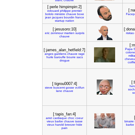
blanc
chauve
[:perle himpimpin:2]
[:n
edouard
philippe
premier
bololo
ministre
chauve
boxe
Facep
jean
jacques
bourdin
france
startup
nation
[:jesusoro:10]
[:dona
eric
zemmour
martien
surpris
risitas
chauve
[:
Papa
S
[:james_alan_hetfield:7]
colone
anges
gardiens
chauve
rage
milit
hurle
baroufle
bourre
sacs
cheveu
drogue
coiff
[
[:tigrou0007:4]
her
steve
buscemi
gosse
vc4fun
soch
lane
chauve
so
[:tapis_fan:4]
arret
cardiaque
choc
coeur
vieux
barbe
chauve
tasse
binaire
vieux
harold
breezer
hide
barbe
pain