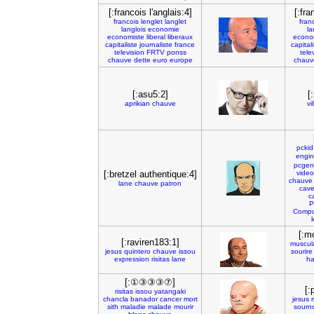
[:francois l'anglais:4]
[:fra
francois
lenglet
langlet
fran
langlois
economie
la
economiste
liberal
liberaux
econo
capitaliste
journaliste
france
capital
television
FRTV
ponss
tele
chauve
dette
euro
europe
chauv
[:asu5:2]
[
aprikian
chauve
vi
pckid
engi
pcgenj
[:bretzel authentique:4]
video
chauve
lane
chauve
patron
cave
c
P
Compu
[:m
[:raviren183:1]
muscul
jesus
quintero
chauve
issou
sourire
expression
risitas
lane
h
[:①③③③⑦]
[:
risitas
issou
yatangaki
chancla
banador
cancer
mort
jesus
r
sith
maladie
malade
mourir
sourn