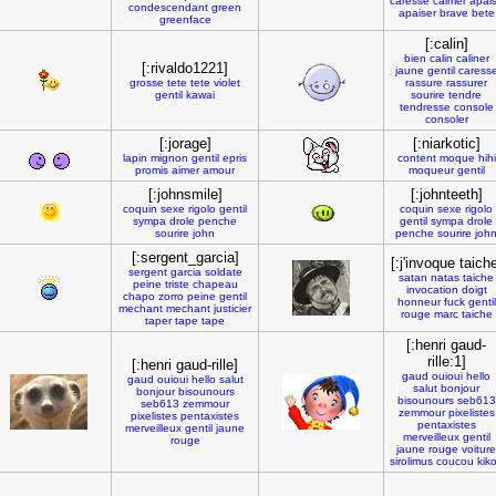
caresse
calmer
apai
condescendant
green
apaiser
brave
bete
greenface
[:calin]
bien
calin
caliner
[:rivaldo1221]
jaune
gentil
caress
grosse
tete
tete
violet
rassure
rassurer
gentil
kawai
sourire
tendre
tendresse
console
consoler
[:jorage]
[:niarkotic]
lapin
mignon
gentil
epris
content
moque
hihi
promis
aimer
amour
moqueur
gentil
[:johnsmile]
[:johnteeth]
coquin
sexe
rigolo
gentil
coquin
sexe
rigolo
sympa
drole
penche
gentil
sympa
drole
sourire
john
penche
sourire
joh
[:sergent_garcia]
[:j'invoque taich
sergent
garcia
soldate
satan
natas
taiche
peine
triste
chapeau
invocation
doigt
chapo
zorro
peine
gentil
honneur
fuck
gentil
mechant
mechant
justicier
rouge
marc
taiche
taper
tape
tape
[:henri gaud-
rille:1]
[:henri gaud-rille]
gaud
ouioui
hello
gaud
ouioui
hello
salut
salut
bonjour
bonjour
bisounours
bisounours
seb613
seb613
zemmour
zemmour
pixelistes
pixelistes
pentaxistes
pentaxistes
merveilleux
gentil
jaune
merveilleux
gentil
rouge
jaune
rouge
voiture
sirolimus
coucou
kik