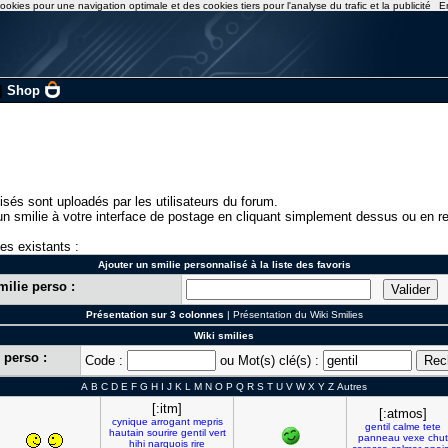
ookies pour une navigation optimale et des cookies tiers pour l'analyse du trafic et la publicité
E
|
Shop
isés sont uploadés par les utilisateurs du forum.
n smilie à votre interface de postage en cliquant simplement dessus ou en re
ies existants :
Ajouter un smilie personnalisé à la liste des favoris
milie perso :
Présentation sur 3 colonnes
|
Présentation du Wiki Smilies
Wiki smilies
 perso :
Code :
ou Mot(s) clé(s) :
A
B
C
D
E
F
G
H
I
J
K
L
M
N
O
P
Q
R
S
T
U
V
W
X
Y
Z
Autres
[:itm]
[:atmos]
cynique
arrogant
mepris
gentil
calme
tete
hautain
sourire
gentil
vert
panneau
vexe
chut
hihi
narquois
rire