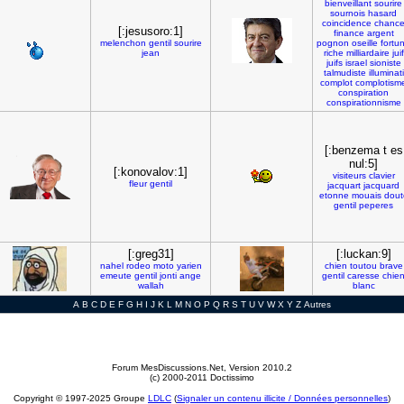
bienveillant
sourire
sournois
hasard
coincidence
chanc
[:jesusoro:1]
finance
argent
melenchon
gentil
sourire
pognon
oseille
fortu
jean
riche
milliardaire
juif
juifs
israel
sioniste
talmudiste
illuminati
complot
complotism
conspiration
conspirationnisme
[:benzema t es
nul:5]
[:konovalov:1]
visiteurs
clavier
fleur
gentil
jacquart
jacquard
etonne
mouais
dout
gentil
peperes
[:greg31]
[:luckan:9]
nahel
rodeo
moto
yarien
chien
toutou
brave
emeute
gentil
jonti
ange
gentil
caresse
chie
wallah
blanc
A
B
C
D
E
F
G
H
I
J
K
L
M
N
O
P
Q
R
S
T
U
V
W
X
Y
Z
Autres
Forum MesDiscussions.Net
, Version 2010.2
(c) 2000-2011 Doctissimo
Copyright © 1997-2025 Groupe
LDLC
(
Signaler un contenu illicite / Données personnelles
)