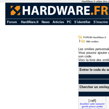
HardWare.fr utilise des c
Forum
|
HardWare.fr
|
News
|
Articles
|
PC
|
S'identifier
|
S'inscrire
FORUM HardWare.fr
Wiki smilies
Les smilies personnal
Vous pouvez ajouter u
son code.
Voici la liste des smil
Entrer le code du s
Chercher un smiley
[:raff]
doublon
calin
rassurer
gentil
amour
amitie