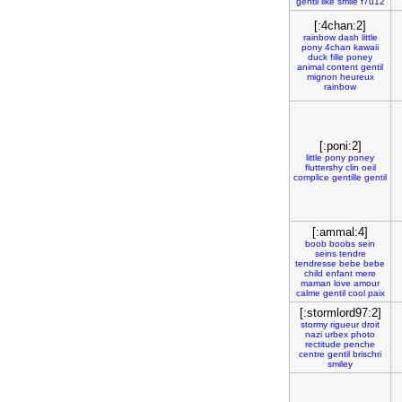
gentil
like
smile
f7u12
[:4chan:2]
rainbow
dash
little
pony
4chan
kawaii
duck
fille
poney
animal
content
gentil
mignon
heureux
rainbow
[:poni:2]
little
pony
poney
fluttershy
clin
oeil
complice
gentille
gentil
[:ammal:4]
boob
boobs
sein
seins
tendre
tendresse
bebe
bebe
child
enfant
mere
maman
love
amour
calme
gentil
cool
paix
[:stormlord97:2]
stormy
rigueur
droit
nazi
urbex
photo
rectitude
penche
centre
gentil
brischri
smiley