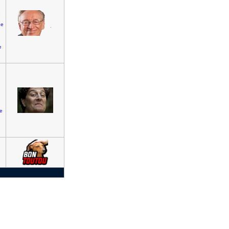
e
ne
e
e
n