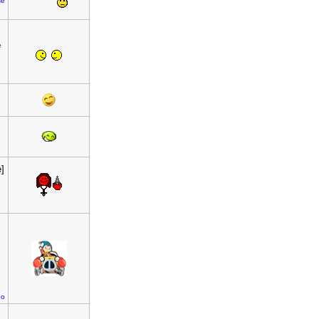
se
e
n
e]
oo