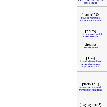
pote
tendre
gentil
cest
grave
soucis
[:babou1980]
fleur
gentil
timide
amour
reconciliation
[:calinv]
cest
bien
calin
violet
gentil
caresse
[:gfreeman]
sourire
gentil
[:kiss]
clin
oeil
allumer
bisou
ange
bleu
rougit
rougir
gentil
sourire
[:bidibulle:1]
sourire
suricate
smile
animal
lemurien
gentil
[:paydaybear:3]