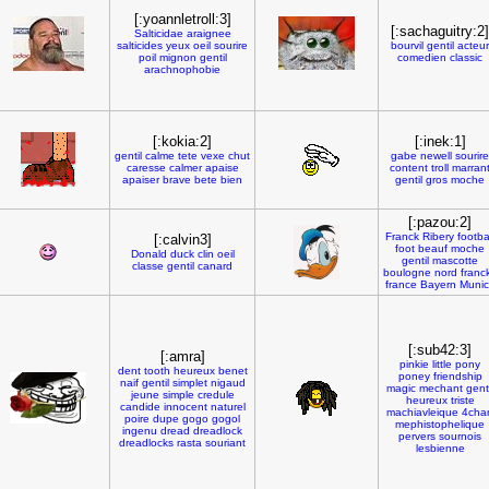
[:yoannletroll:3]
[:sachaguitry:2]
Salticidae
araignee
salticides
yeux
oeil
sourire
bourvil
gentil
acteur
poil
mignon
gentil
comedien
classic
arachnophobie
[:kokia:2]
[:inek:1]
gentil
calme
tete
vexe
chut
gabe
newell
sourire
caresse
calmer
apaise
content
troll
marran
apaiser
brave
bete
bien
gentil
gros
moche
[:pazou:2]
Franck
Ribery
footba
[:calvin3]
foot
beauf
moche
Donald
duck
clin
oeil
gentil
mascotte
classe
gentil
canard
boulogne
nord
franc
france
Bayern
Munic
[:sub42:3]
[:amra]
pinkie
little
pony
dent
tooth
heureux
benet
poney
friendship
naif
gentil
simplet
nigaud
magic
mechant
genti
jeune
simple
credule
heureux
triste
candide
innocent
naturel
machiavleique
4cha
poire
dupe
gogo
gogol
mephistophelique
ingenu
dread
dreadlock
pervers
sournois
dreadlocks
rasta
souriant
lesbienne