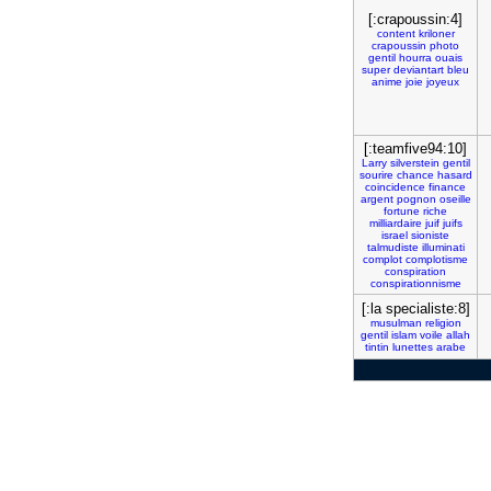
[:crapoussin:4]
content
kriloner
crapoussin
photo
gentil
hourra
ouais
super
deviantart
bleu
anime
joie
joyeux
[:teamfive94:10]
Larry
silverstein
gentil
sourire
chance
hasard
coincidence
finance
argent
pognon
oseille
fortune
riche
milliardaire
juif
juifs
israel
sioniste
talmudiste
illuminati
complot
complotisme
conspiration
conspirationnisme
[:la specialiste:8]
musulman
religion
gentil
islam
voile
allah
tintin
lunettes
arabe