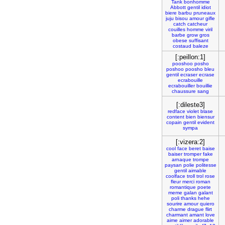
Tank
bonhomme
Abbott
gentil
idiot
biere
barbu
pruneaux
juju
bisou
amour
gifle
catch
catcheur
couilles
homme
viril
barbe
grow
gros
obese
suffisant
costaud
baleze
[:peillon:1]
pooshoo
posho
poshoo
poosho
bleu
gentil
ecraser
ecrase
ecrabouille
ecrabouiller
bouillie
chaussure
sang
[:dileste3]
redface
violet
blase
content
bien
biensur
copain
gentil
evident
sympa
[:vizera:2]
cool
face
beret
baise
baiser
tromper
fake
arnaque
trompe
paysan
polie
politesse
gentil
aimable
coolface
troll
trol
rose
fleur
merci
roman
romantique
poete
meme
galan
galant
poli
thanks
hehe
sourire
amour
quiero
charme
drague
flirt
charmant
amant
love
aime
aimer
adorable