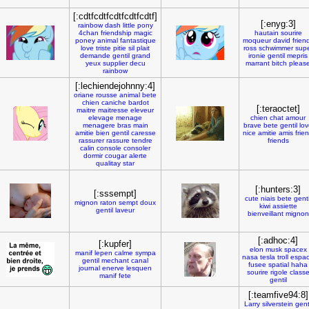
[:cdtfcdtfcdtfcdtfcdtf]
[:enyg:3]
rainbow
dash
little
pony
4chan
friendship
magic
hautain
sourire
poney
animal
fantastique
moqueur
david
frien
love
triste
pitie
sil
plait
ross
schwimmer
sup
demande
gentil
grand
ironie
gentil
mepris
yeux
supplier
decu
marrant
bitch
pleas
rainbow
[:lechiendejohnny:4]
oriane
rousse
animal
bete
chien
caniche
bardot
[:teraoctet]
maitre
maitresse
eleveur
elevage
menage
chien
chat
amour
menagere
bras
main
brave
bete
gentil
lo
amitie
bien
gentil
caresse
nice
amitie
amis
frie
rassurer
rassure
tendre
friends
calin
console
consoler
dormir
cougar
alerte
qualitay
star
[:hunters:3]
[:sssempt]
cute
niais
bete
genti
mignon
raton
sempt
doux
kiwi
assiette
gentil
laveur
bienveillant
mignon
[:adhoc:4]
[:kupfer]
elon
musk
spacex
manif
lepen
calme
sympa
nasa
tesla
troll
espa
gentil
mechant
canal
fusee
spatial
haha
journal
enerve
lesquen
sourire
rigole
class
manif
fete
gentil
[:teamfive94:8]
Larry
silverstein
gent