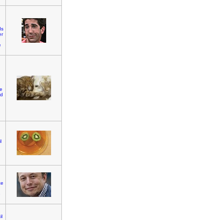
ds
er
e
ve
nd
l
ce
e
il