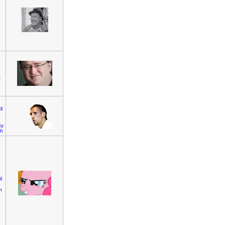
t
ll
ky
h
l
n