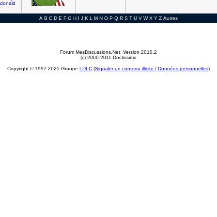
donald
A
B
C
D
E
F
G
H
I
J
K
L
M
N
O
P
Q
R
S
T
U
V
W
X
Y
Z
Autres
Forum MesDiscussions.Net
, Version 2010.2
(c) 2000-2011 Doctissimo
Copyright © 1997-2025 Groupe
LDLC
(
Signaler un contenu illicite / Données personnelles
)