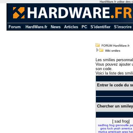
HardWare.fr utilise des c
Forum
|
HardWare.fr
|
News
|
Articles
|
PC
|
S'identifier
|
S'inscrire
FORUM HardWare.fr
Wiki smilies
Les smilies personnal
Vous pouvez ajouter u
son code.
Voici la liste des smil
Entrer le code du s
Chercher un smiley
[:sad frog]
sadfrog
frog
grenouille
p
gros
fuck
yeah
america
murica
americain
gras
ha