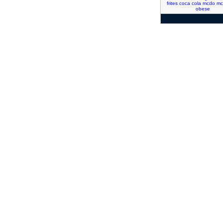
frites
coca
cola
mcdo
mc
obese