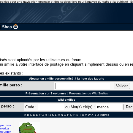
ookies pour une navigation optimale et des cookies tiers pour l'analyse du trafic et la publicité
E
|
Shop
isés sont uploadés par les utilisateurs du forum.
n smilie à votre interface de postage en cliquant simplement dessus ou en re
ies existants :
Ajouter un smilie personnalisé à la liste des favoris
milie perso :
Présentation sur 3 colonnes
|
Présentation du Wiki Smilies
Wiki smilies
 perso :
Code :
ou Mot(s) clé(s) :
A
B
C
D
E
F
G
H
I
J
K
L
M
N
O
P
Q
R
S
T
U
V
W
X
Y
Z
Autres
epe
triste
merica
mburger