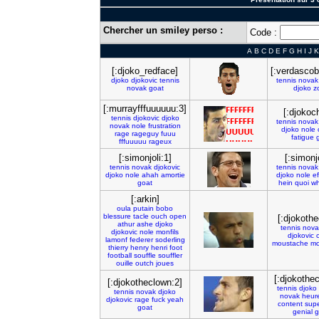
Chercher un smiley perso :
Code :
A
B
C
D
E
F
G
H
I
J
K
[:djoko_redface]
[:verdascob
djoko
djokovic
tennis
tennis
novak
novak
goat
djoko
z
[:murrayfffuuuuuu:3]
[:djokoc
tennis
djokovic
djoko
tennis
novak
novak
nole
frustration
djoko
nole
rage
rageguy
fuuu
fatigue
fffuuuuu
rageux
[:simonjoli:1]
[:simonjo
tennis
novak
djokovic
tennis
novak
djoko
nole
ahah
amortie
djoko
nole
ef
goat
hein
quoi
wh
[:arkin]
oula
putain
bobo
blessure
tacle
ouch
open
[:djokoth
athur
ashe
djoko
tennis
nova
djokovic
nole
monfils
djokovic
lamonf
federer
soderling
moustache
mo
thierry
henry
henri
foot
football
souffle
souffler
ouille
outch
joues
[:djokothe
[:djokotheclown:2]
tennis
djoko
tennis
novak
djoko
novak
heur
djokovic
rage
fuck
yeah
content
sup
goat
genial
g