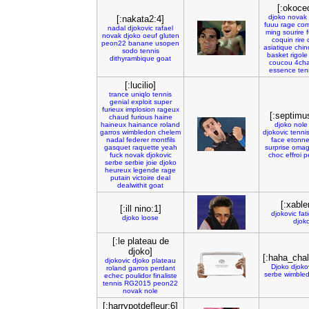
[:okoce
djoko
novak
[:nakata2:4]
fuuu
rage
com
nadal
djokovic
rafael
ming
sourire
novak
djoko
oeuf
gluten
coquin
rire
peon22
banane
usopen
asiatique
chin
sodo
tennis
basket
rigole
dithyrambique
goat
coucou
4ch
essence
ten
[:lucilio]
trance
uniqlo
tennis
genial
exploit
super
furieux
implosion
rageux
[:septimu
chaud
furious
haine
haineux
hainance
roland
djoko
nole
garros
wimbledon
chelem
djokovic
tenni
nadal
federer
montfils
face
etonn
gasquet
raquette
yeah
surprise
oma
fuck
novak
djokovic
choc
effroi
p
serbe
serbie
joie
djoko
heureux
legende
rage
putain
victoire
deal
dealwithit
goat
[:xable
[:ill nino:1]
djokovic
fat
djoko
loose
djok
[:le plateau de
djoko]
[:haha_chal
djokovic
djoko
plateau
Djoko
djoko
roland
garros
perdant
serbe
wimble
echec
poulidor
finaliste
tennis
RG2015
peon22
novak
nole
[:harrypotdefleur:6]