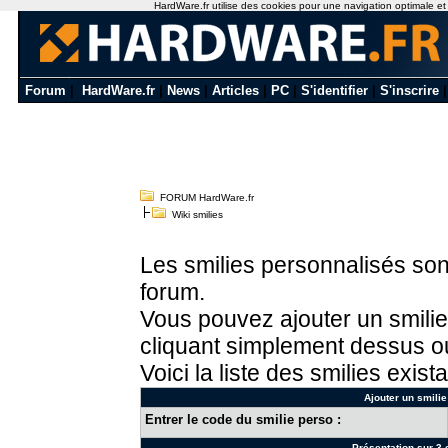
HardWare.fr utilise des cookies pour une navigation optimale et de
Forum
|
HardWare.fr
|
News
|
Articles
|
PC
|
S'identifier
|
S'inscrire
FORUM HardWare.fr
Wiki smilies
Les smilies personnalisés sont
forum.
Vous pouvez ajouter un smilie
cliquant simplement dessus ou
Voici la liste des smilies exista
Ajouter un smilie
Entrer le code du smilie perso :
Présentation sur 3