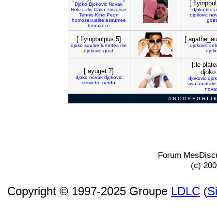
[:flyinpou
Djoko
Djokovic
Novak
Nole
calin
Calin
Tristesse
djoko
rire
m
Tennis
Kine
Peon
djokovic
no
homosexualite
assumee
goat
bromance
[:flyinpoulpus:5]
[:agathe_au
djoko
sourire
lunettes
rire
djokovic
cel
djokovic
goat
djok
[:le plat
[:ayuget:7]
djoko
djoko
novak
djokovic
djokovic
djo
serviette
perdu
visa
australie
nova
A
B
C
D
E
F
G
H
I
J
K
Forum MesDiscu
(c) 20
Copyright © 1997-2025 Groupe
LDLC
(
S