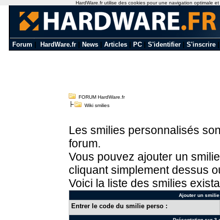
HardWare.fr utilise des cookies pour une navigation optimale et de
Forum
|
HardWare.fr
|
News
|
Articles
|
PC
|
S'identifier
|
S'inscrire
FORUM HardWare.fr
Wiki smilies
Les smilies personnalisés sont
forum.
Vous pouvez ajouter un smilie
cliquant simplement dessus ou
Voici la liste des smilies exista
Ajouter un smilie
Entrer le code du smilie perso :
Présentation sur 3