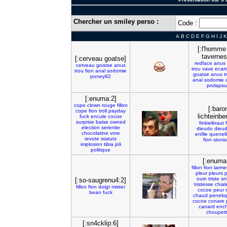
Chercher un smiley perso :
Code :
A
B
C
D
E
F
G
H
I
J
K
[:l'homme
tavernes
[:cerveau goatse]
redface
anus
cerveau
goatse
anus
trou
vave
ecar
trou
fion
anal
sodomie
goatse
anus
t
poney92
anal
sodomie
prolapsu
[:enuma:2]
cope
clown
rouge
fillon
[:baro
cope
fion
troll
payday
lichteinbe
fuck
encule
cocoe
surprise
baise
owned
finkielkraut
election
serenite
dieudo
dieu
chocolatine
vote
enfile
quenell
revote
statuts
fion
sioni
implosion
tibia
joli
politique
[:enuma
fillon
fion
larme
pleur
pleurs
p
ouin
triste
sni
[:so-saugrenu4:2]
tristesse
chial
fillon
fion
doigt
mister
cocoe
peur
bean
fuck
chaud
penelo
cocoe
conare
canard
ench
choupet
[:sn4cklip:6]