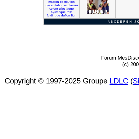
macron
destitution
decapitation
explosion
colere
gilet
jaune
hysterique
folle
foldingue
dufion
fion
A
B
C
D
E
F
G
H
I
J
K
Forum MesDiscu
(c) 20
Copyright © 1997-2025 Groupe
LDLC
(
S