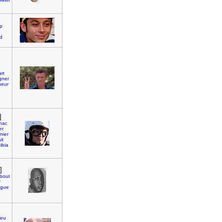
p
ed
rt
gner
neur
]
nac
er
inier
it
tibia
]
bout
r
ogue
leu