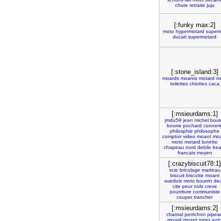
chute
retraite
juju
[:funky max:2]
moto
hypermotard
super
ducati
supermotard
[:stone_island:3]
moards
moants
motard
m
toilettes
chiottes
caca
[:msieurdams:1]
jmdu59
jean
michel
boul
bourre
pochard
conneri
philosphie
philosophe
comptoir
video
moant
mo
moto
motard
lunette
chapeau
nord
debile
bea
francais
moyen
[:crazybiscuit78:1]
scie
bricolage
marteau
biscuit
biscotte
moant
suedois
moto
bourrin
de
cite
peur
nuls
creve
pourriture
communiste
couper
trancher
[:msieurdams:2]
chantal
perrichon
pipea
moard
moant
moto
aut