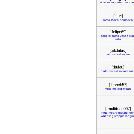
rider
moto
motard
mooa
[:jluc]
moto
laden
benladen
[:felipe69]
scooter
moto
vespa
cia
italia
[:elchibro]
moto
moard
motard
[:bulou]
moto
motard
moard
salu
[:franck57]
moto
motard
moard
[:multitude007]
moto
moard
motard
kek
wheeling
stoppie
langu