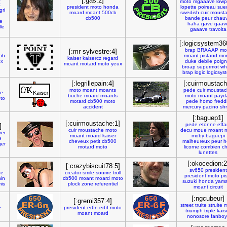
[:gas:2]
moto
mgaaave
lowp
t
president
moto
honda
lopette
poireau
sue
gri
moard
moant
500cb
swedish
cuir
moust
cb500
bande
peur
chau
e
haha
gave
gaav
le
gaaave
travolta
[:logicsystem36
brap
BRAAAP
mo
[:mr sylvestre:4]
mph
moant
pistand
mo
kaiser
kaisercz
regard
ux
duke
debile
poign
moant
motard
moto
yeux
broap
supermot
wh
brap
logic
logicsys
[:legrillepain:4]
[:cuirmoustach
moto
moant
moants
pede
cuir
moustac
te
buche
moard
moards
moto
moant
payd
to
motard
cb500
moto
pede
homo
fredd
accident
mercury
pacino
sh
[:baguep1]
[:cuirmoustache:1]
pede
etonne
effa
]
cuir
moustache
moto
decu
moue
moant
ver
moant
moard
kaiser
moby
baguepi
e
cheveux
petit
cb500
malheureux
peur
h
er
motard
moto
licorne
combien
ch
lunettes
[:okocedion:2
]
[:crazybiscuit78:5]
sv650
president
ue
creator
smile
sourire
troll
president
moto
pi
in
cb500
moant
moard
moto
suzuki
honda
yam
is
plock
zone
referentiel
moant
circuit
[:ngcubeur]
[:gremi357:4]
street
truite
struite
m
e
president
er6n
er6f
moto
triumph
triple
kais
moant
moard
nonosore
fanboy