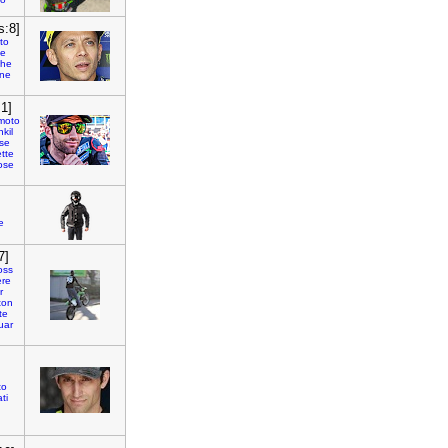
s:8]
to
te
che
ne
:1]
moto
nkil
se
ette
ose
e
7]
oss
ere
r
ton
te
uar
to
ti