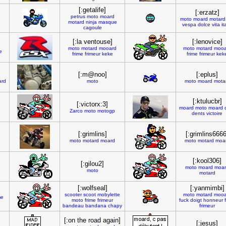
[:getalife]
[:erzatz]
petrus
moto
moard
moto
moard
motard
motard
ninja
masque
vespa
dolce
vita
it
cagoule
[:la ventouse]
[:lenovice]
moto
motard
mooard
moto
motard
mooa
e
frime
frimeur
keke
frime
frimeur
kek
[:m@noo]
[:eplus]
ard
moto
moto
moard
mota
[:ktulucbr]
[:victorx:3]
moard
moto
moard
Zarco
moto
motogp
dents
victoire
[:grimlins]
[:grimlins6666
moto
motard
moard
moto
motard
moa
[:kool306]
[:gilou2]
moto
moard
moa
moto
motard
[:wolfseal]
[:yanmimbi]
scooter
scoot
mobylette
moto
motard
mooa
me
moto
frime
frimeur
fuck
doigt
honneur
bandeau
bandana
chapy
frimeur
[:on the road again]
[:jesus]