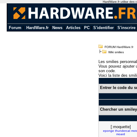
HardWare.fr utilise des c
Forum
|
HardWare.fr
|
News
|
Articles
|
PC
|
S'identifier
|
S'inscrire
FORUM HardWare.fr
Wiki smilies
Les smilies personnal
Vous pouvez ajouter u
son code.
Voici la liste des smil
Entrer le code du s
Chercher un smiley
[:moquette]
eponge
thundercat
mot
moard