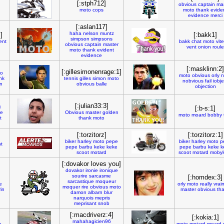
[:stph712]
obvious
captain
ma
moto
cops
moto
thank
evide
evidence
merci
[:aslan117]
haha
nelson
muntz
]
[:bakk1]
simpson
simpsons
ent
bakk
chat
moto
vit
obvious
captain
master
vent
onion
roule
moto
thank
evident
evidence
[:masklinn:2]
[:gillesimonenrage:1]
co
moto
obvious
orly
n
nk
tennis
gilles
simon
moto
nobvious
fail
iobje
n
obvious
balle
objection
[:julian33:3]
i
[:b-s:1]
ue
Obvious
master
golden
moto
moard
bobby
t
thank
moto
[:torzitorz]
[:torzitorz:1]
biker
harley
moto
pepe
biker
harley
moto
p
t
pepe
barbu
keke
keke
pepe
barbu
keke
k
scoot
motard
scoot
motard
mobyl
[:dovakor loves you]
dovakor
ironie
ironique
sourire
sarcasme
[:homdex:3]
sarcastique
moqueur
e
orly
moto
really
vrai
moquer
rire
obvious
moto
in
master
obvious
th
damon
albarn
blur
narquois
mepris
meprisant
snob
[:macdriverz:4]
[:kokia:1]
mahahagicien96
e
moto
motard
moard