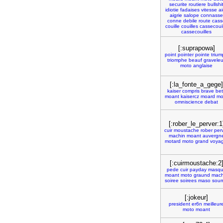
securite
routiere
bullshi
idiotie
fadaises
vitesse
ai
aigrie
salope
connasse
conne
debile
route
cass
couille
couilles
cassecouil
cassecouilles
[:suprapowa]
point
pointer
pointe
triu
triomphe
beauf
gravele
moto
anglaise
[:la_fonte_a_gege]
kaiser
compris
brave
be
moant
kaisercz
moard
mo
omniscience
debat
[:rober_le_perver:1
cuir
moustache
rober
per
machin
moant
auvergn
motard
moto
grand
voyag
[:cuirmoustache:2
pede
cuir
payday
masq
moant
moto
graund
mach
soiree
soirees
maso
soum
[:jokeur]
president
er6n
meilleur
moto
moant