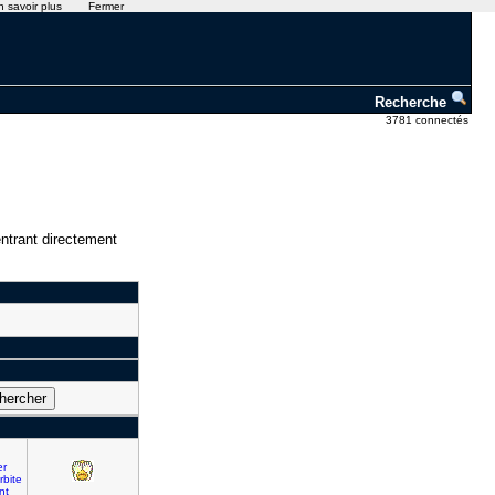
n savoir plus
Fermer
Recherche
3781 connectés
ntrant directement
er
rbite
nt