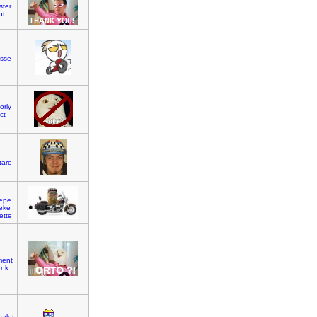
ster
nt
esse
orly
ct
tare
epe
eke
ette
ment
ank
salut