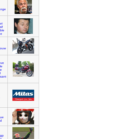
ange
ri
if
ble
ne
louw
ove
le
de
l
ssant
o
que
rd
]
gp
to