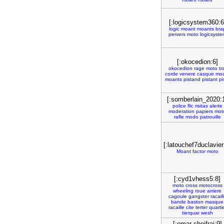
[:logicsystem360:6
logic
moant
moants
bra
pervers
moto
logicsyste
[:okocedion:6]
okocedion
rage
moto
tr
corde
venere
casque
moa
moants
pistand
pistant
pi
[:somberlain_2020:
police
flic
risitas
alerte
moderation
papiers
mot
rafle
modo
patrouille
[:latouchef7duclavier
Moant
factor
moto
[:cyd1vhess5:8]
moto
cross
motocross
wheeling
roue
arriere
cagoule
gangster
racail
bande
baston
masque
racaille
cite
terter
quarti
tierquar
wesh
[:omar cheifrai:9]