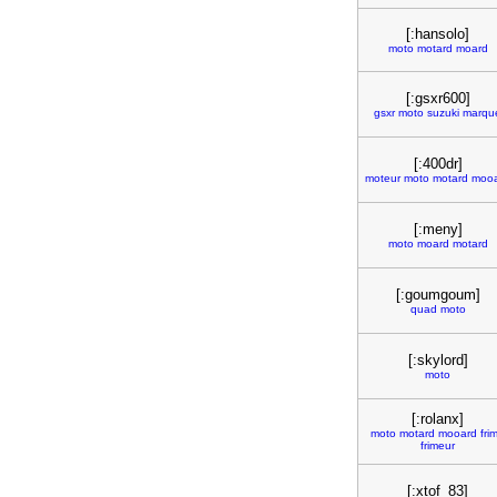
[:hansolo]
moto
motard
moard
[:gsxr600]
gsxr
moto
suzuki
marqu
[:400dr]
moteur
moto
motard
moo
[:meny]
moto
moard
motard
[:goumgoum]
quad
moto
[:skylord]
moto
[:rolanx]
moto
motard
mooard
fri
frimeur
[:xtof_83]