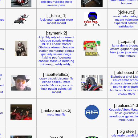
selecteur
vitesse
moto
bonjour
inverse
piste
[:jokeur:1]
[:_tchip_:1]
rossi
moto
motog
mot
fuck
yeah
casque
moto
moant
valentino
moant
moard
expected
satisfi
satisfaction
[:aymerik:2]
Arly
Orly
orly
etonnement
choque
surpris
evident
[:capatin]
MOTO
Thank
Master
lanta
denis
brogna
Obvious
oiseau
chouette
oto
victoire
gagnant
ga
station
montagne
giettaz
bien
jouer
joue
win
giet
arly
savoie
neige
moto
motard
fraiche
peuf
powpow
casque
masque
mihirung
mihirung_
eddy
eddy_
[:etchebest:2
[:lapattefolle:2]
et
Etchebest
chef
Lig
e
crazy
biscuit
biscotte
file
cauchemar
scoot
echec
poireau
moto
vintage
cuisine
cuis
ard
carole
34cv
cagiva
aziz
bouffe
diner
parfa
fuck
putain
echec
fail
houla
ouch
moche
uf
moant
prozac
moto
[:rouliano34:3
Kouadio
Albert
Mara
[:nekromanttik:2]
ad
devin
guerisseu
moto
interfile
sexologue
gynecol
moto
russe
[:big steel]
u
orly
really
bandit
b
o