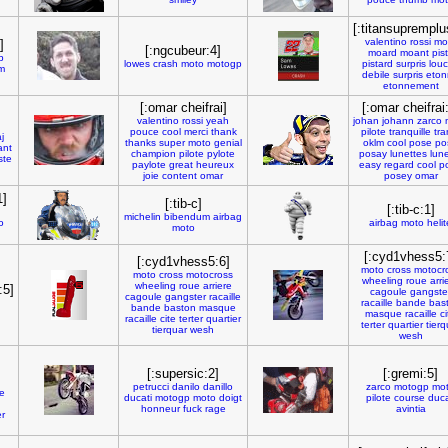
[:titansupremplu
valentino
rossi
mo
]
[:ngcubeur:4]
moard
moant
pis
p
lowes
crash
moto
motogp
pistard
surpris
lou
m
debile
surpris
eton
etonnement
[:omar cheifrai]
[:omar cheifrai
valentino
rossi
yeah
johan
johann
zarco
pouce
cool
merci
thank
pilote
tranquille
tra
aj
thanks
super
moto
genial
oklm
cool
pose
po
nt
champion
pilote
pylote
posay
lunettes
lun
ste
paylote
great
heureux
easy
regard
cool
p
joie
content
omar
posey
omar
1]
[:tib-c]
[:tib-c:1]
michelin
bibendum
airbag
o
airbag
moto
helit
moto
[:cyd1vhess5:
[:cyd1vhess5:6]
moto
cross
motocr
moto
cross
motocross
wheeling
roue
arri
wheeling
roue
arriere
:5]
cagoule
gangste
cagoule
gangster
racaille
racaille
bande
bas
bande
baston
masque
masque
racaille
ci
racaille
cite
terter
quartier
terter
quartier
tierq
tierquar
wesh
wesh
[:supersic:2]
[:gremi:5]
petrucci
danilo
danillo
zarco
motogp
mo
le
ducati
motogp
moto
doigt
pilote
course
duca
honneur
fuck
rage
avintia
er