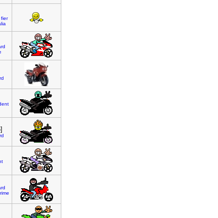
fier
alia
rd
e
rd
dent
]
rd
nt
rd
frime