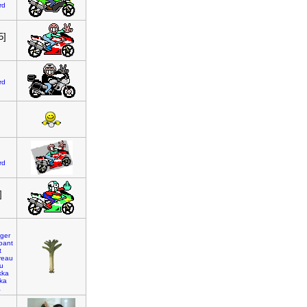
rd
5]
rd
rd
]
ger
oant
t
reau
ou
kka
ka
a