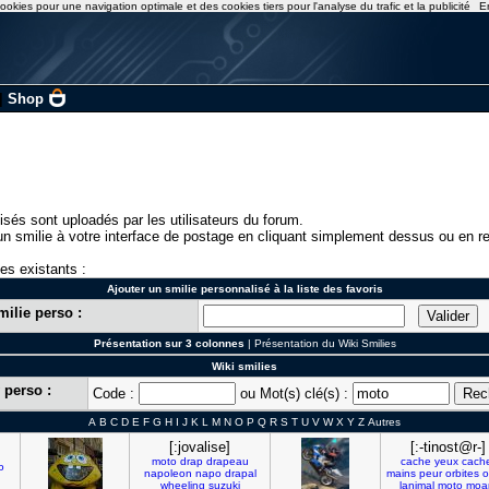
ookies pour une navigation optimale et des cookies tiers pour l'analyse du trafic et la publicité
E
|
Shop
isés sont uploadés par les utilisateurs du forum.
n smilie à votre interface de postage en cliquant simplement dessus ou en re
ies existants :
Ajouter un smilie personnalisé à la liste des favoris
milie perso :
Présentation sur 3 colonnes
|
Présentation du Wiki Smilies
Wiki smilies
 perso :
Code :
ou Mot(s) clé(s) :
A
B
C
D
E
F
G
H
I
J
K
L
M
N
O
P
Q
R
S
T
U
V
W
X
Y
Z
Autres
[:jovalise]
[:-tinost@r-]
moto
drap
drapeau
cache
yeux
cach
o
napoleon
napo
drapal
mains
peur
orbites
o
wheeling
suzuki
lanimal
moto
moa