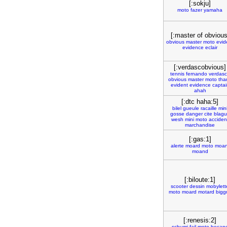
[:sokju]
moto
fazer
yamaha
[:master of obvious
obvious
master
moto
evid
evidence
eclair
[:verdascobvious]
tennis
fernando
verdas
obvious
master
moto
tha
evident
evidence
captai
ahah
[:dtc haha:5]
bilel
gueule
racaille
min
gosse
danger
cite
blag
wesh
mini
moto
acciden
marchandise
[:gas:1]
alerte
moard
moto
moan
moand
[:biloute:1]
scooter
dessin
mobylett
moto
moard
motard
biggr
[:renesis:2]
schumi
fail
moto
becan