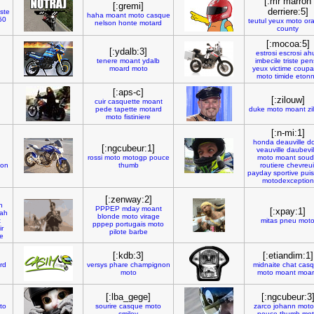
[:mr marron
[:gremi]
derriere:5]
iste
haha
moant
moto
casque
50
teutul
yeux
moto
or
nelson
honte
motard
county
[:mocoa:5]
[:ydalb:3]
estrosi
escrosi
ahu
tenere
moant
ydalb
imbecile
triste
pens
moard
moto
yeux
victime
coupa
moto
timide
eton
[:aps-c]
[:zilouw]
cuir
casquette
moant
pede
tapette
motard
duke
moto
moant
zi
moto
fistiniere
[:n-mi:1]
honda
deauville
d
[:ngcubeur:1]
veauville
daubevil
rossi
moto
motogp
pouce
moto
moant
sou
lon
thumb
routiere
chevreui
payday
sportive
pui
motodexception
[:zenway:2]
n
PPPEP
mday
moant
[:xpay:1]
rah
blonde
moto
virage
t
mitas
pneu
mot
pppep
portugais
moto
ir
pilote
barbe
e
]
[:kdb:3]
[:etiandim:1]
rd
versys
phare
champignon
midnaite
chat
cas
moto
moto
moant
moa
[:lba_gege]
[:ngcubeur:3
to
sourire
casque
moto
zarco
johann
moto
smiley
pouce
thumb
mo