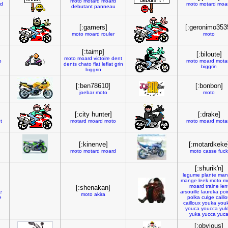
moto
motard
moard
rd
moto
motard
moa
debutant
panneau
[:gamers]
[:geronimo353
moto
moard
rouler
moto
[:taimp]
[:biloute]
moto
moard
victoire
dent
o
moto
moard
mota
dents
chato
flat
leflat
grin
biggrin
biggrin
[:ben78610]
[:bonbon]
joebar
moto
moto
[:city hunter]
[:drake]
t
motard
moard
moto
moto
moard
mota
[:kinenve]
[:motardkeke
moto
motard
moard
moto
casse
fuck
[:shurik'n]
legume
plante
man
mange
leek
moto
m
moard
traine
len
[:shenakan]
e
arsouille
laureka
poi
moto
akira
e
polka
culge
caill
cailloux
youka
you
youca
youcca
yuk
yuka
yucca
yuc
[:obvious]