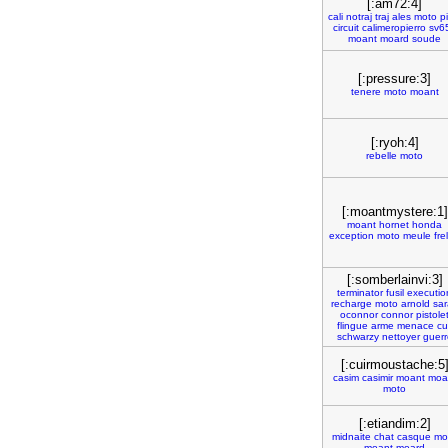
[:am72:4]
cali
notraj
traj
ales
moto
p
circuit
calimeropierro
sv6
moant
moard
soude
[:pressure:3]
tenere
moto
moant
[:ryoh:4]
rebelle
moto
[:moantmystere:1]
moant
hornet
honda
exception
moto
meule
fre
[:somberlainvi:3]
terminator
fusil
executio
recharge
moto
arnold
sa
oconnor
connor
pistole
flingue
arme
menace
cu
schwarzy
nettoyer
guerr
[:cuirmoustache:5
casim
casimir
moant
moa
moto
[:etiandim:2]
midnaite
chat
casque
mo
moant
moard