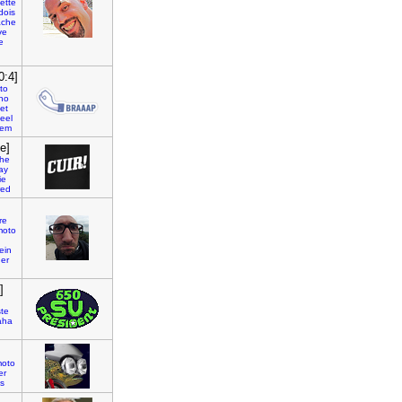
ette
dois
ache
ve
e
0:4]
to
no
et
eel
tem
e]
he
ay
ie
red
re
moto
ein
er
]
ste
aha
oto
er
s