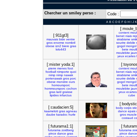
Chercher un smiley perso :
Code :
A
B
C
D
E
F
G
H
I
J
K
[:moule_b
content
moul
[:911gt3]
benet
niais
rej
mauvais
bide
ventre
strabisme
smil
gros
enorme
nombril
sourire
debile
obese
izn2
biere
gras
gogol
mongol
lolo443
bete
moulb
moulebite
jau
yeux
ecartes
[:mister yoda:1]
[:toyonos
pierre
menes
foot
content
moul
football
nimporte
quoi
benet
niais
rej
nimp
nimp
nawak
strabisme
smil
portenawak
gros
porc
sourire
debile
obese
monstre
ours
gogol
mongol
homoursporc
bete
moulb
hommoursporc
cochon
moulebite
jau
gras
lard
graisse
yeux
ecartes
lipides
infarctus
cube
[:bodystic
[:caudacien:5]
body
corps
sti
kaamelott
gras
agneau
dance
epais
daube
karadoc
hurle
gros
muscle
costaud
co
[:futurama1:1]
[:futuram
futurama
zoidberg
futurama
zoi
pince
dance
gras
pince
dance
crabe
crustace
content
crabe
crustac