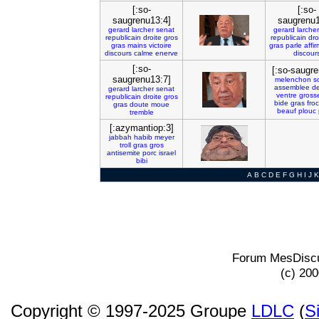
[:so-
[:so-
saugrenu13:4]
saugrenu1
gerard
larcher
senat
gerard
larcher
republicain
droite
gros
republicain
dro
gras
mains
victoire
gras
parle
affi
discours
calme
enerve
discour
[:so-
[:so-saugr
saugrenu13:7]
melenchon
s
assemblee
d
gerard
larcher
senat
ventre
gross
republicain
droite
gros
bide
gras
froc
gras
doute
moue
beauf
plouc
tremble
[:azymantiop:3]
jabbah
habib
meyer
troll
gras
gros
antisemite
porc
israel
bibi
A
B
C
D
E
F
G
H
I
J
K
Forum MesDiscu
(c) 20
Copyright © 1997-2025 Groupe
LDLC
(
S