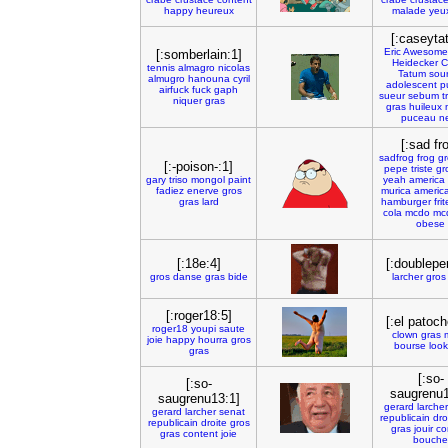
happy
heureux
malade
yeu
[:caseyta
Eric
Awesome
[:somberlain:1]
Heidecker
C
tennis
almagro
nicolas
Tatum
sour
almugro
hanouna
cyril
adolescent
p
airfuck
fuck
gaph
sueur
sebum
t
niquer
gras
gras
huileux
puceau
n
[:sad fr
sadfrog
frog
gr
[:-poison-:1]
pepe
triste
gr
gary
triso
mongol
paint
yeah
america
fadiez
enerve
gros
murica
america
gras
lard
hamburger
fri
cola
mcdo
mc
obese
[:18e:4]
[:doublepe
gros
danse
gras
bide
larcher
gros
[:roger18:5]
[:el patoch
roger18
youpi
saute
clown
gras
joie
happy
hourra
gros
bourse
loo
gras
[:so-
[:so-
saugrenu1
saugrenu13:1]
gerard
larcher
gerard
larcher
senat
republicain
dro
republicain
droite
gros
gras
jouir
co
gras
content
joie
bouche