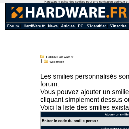
HardWare.fr utilise des cookies pour une navigation optimale et de
Forum
|
HardWare.fr
|
News
|
Articles
|
PC
|
S'identifier
|
S'inscrire
FORUM HardWare.fr
Wiki smilies
Les smilies personnalisés sont
forum.
Vous pouvez ajouter un smilie
cliquant simplement dessus ou
Voici la liste des smilies exista
Ajouter un smilie
Entrer le code du smilie perso :
Présentation sur 3