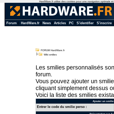
HardWare.fr utilise des cookies pour une navigation optimale et de
Forum
|
HardWare.fr
|
News
|
Articles
|
PC
|
S'identifier
|
S'inscrire
FORUM HardWare.fr
Wiki smilies
Les smilies personnalisés sont
forum.
Vous pouvez ajouter un smilie
cliquant simplement dessus ou
Voici la liste des smilies exista
Ajouter un smilie
Entrer le code du smilie perso :
Présentation sur 3