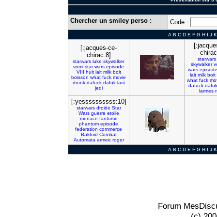
Chercher un smiley perso :
Code :
A
B
C
D
E
F
G
H
I
J
K
[:jacque
[:jacques-ce-
chirac
chirac:8]
starwars
starwars
luke
skywalker
skywalker
v
vomi
star
wars
episode
wars
episod
VIII
huit
lait
milk
boit
lait
milk
boit
boisson
what
fuck
movie
what
fuck
mo
drunk
dafuck
dafuk
last
dafuck
dafu
jedi
larmes
[:yessssssssss:10]
starwars
droide
Star
Wars
guerre
etoile
menace
fantome
phantom
episode
federation
commerce
Baktoid
Combat
Automata
armee
roger
A
B
C
D
E
F
G
H
I
J
K
Forum MesDiscu
(c) 20