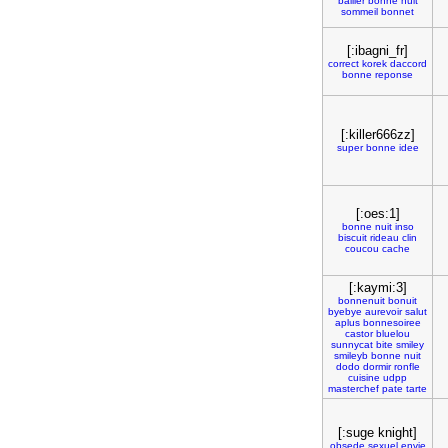
bailler
bonne
nuit
sommeil
bonnet
[:ibagni_fr]
correct
korek
daccord
bonne
reponse
[:killer666zz]
super
bonne
idee
[:oes:1]
bonne
nuit
inso
biscuit
rideau
clin
coucou
cache
[:kaymi:3]
bonnenuit
bonuit
byebye
aurevoir
salut
aplus
bonnesoiree
castor
bluelou
sunnycat
bite
smiley
smileyb
bonne
nuit
dodo
dormir
ronfle
cuisine
udpp
masterchef
pate
tarte
[:suge knight]
obsede
sexuel
envie