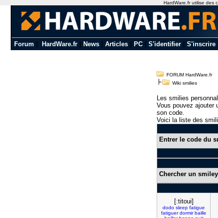
HardWare.fr utilise des c
Forum
|
HardWare.fr
|
News
|
Articles
|
PC
|
S'identifier
|
S'inscrire
FORUM HardWare.fr
Wiki smilies
Les smilies personnal
Vous pouvez ajouter u
son code.
Voici la liste des smil
Entrer le code du s
Chercher un smiley
[:titoui]
dodo
sleep
fatigue
fatiguer
dormir
baille