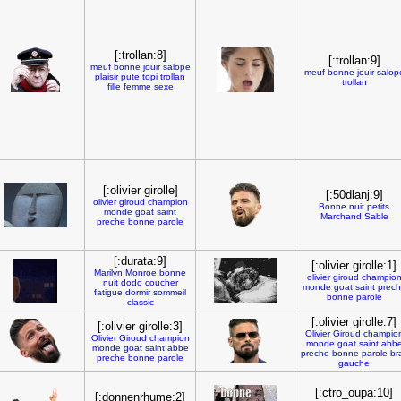
[:trollan:8]
[:trollan:9]
meuf
bonne
jouir
salope
meuf
bonne
jouir
salop
plaisir
pute
topi
trollan
trollan
fille
femme
sexe
[:olivier girolle]
[:50dlanj:9]
olivier
giroud
champion
Bonne
nuit
petits
monde
goat
saint
Marchand
Sable
preche
bonne
parole
[:durata:9]
[:olivier girolle:1]
Marilyn
Monroe
bonne
olivier
giroud
champio
nuit
dodo
coucher
monde
goat
saint
prec
fatigue
dormir
sommeil
bonne
parole
classic
[:olivier girolle:7]
[:olivier girolle:3]
Olivier
Giroud
champio
Olivier
Giroud
champion
monde
goat
saint
abb
monde
goat
saint
abbe
preche
bonne
parole
br
preche
bonne
parole
gauche
[:ctro_oupa:10]
[:donnenrhume:2]