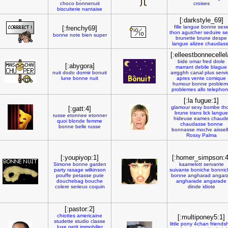
choco
bonnenuit
croises
biscuiterie
nantaise
[:darkstyle_69]
fille
langue
bonne
sex
[:frenchy69]
thon
aguicher
seduire
se
bonne
note
bien
super
brunette
brune
despe
langue
alizee
chaudass
[:elleestbonnecellel
bide
omar
fred
drole
[:abygora]
marrant
debile
blague
nuit
dodo
dormir
bonuit
arrgghh
canal
plus
servi
lune
bonne
nuit
apres
vente
comique
humour
bonne
problem
problemes
allo
telepho
[:la fugue:1]
glamour
sexy
bombe
th
[:gatt:4]
brune
trans
lick
langue
russe
etonnee
etonner
hideuse
eames
chaud
quoi
blonde
femme
chaudasse
bonne
bonne
belle
russe
bonnasse
moche
aissel
Rossy
Palma
[:youpiyop:1]
[:homer_simpson:4
Simone
bonne
garden
kaamelott
servante
party
rasage
wilkinson
suivante
boniche
bonnic
pouffe
petasse
pute
bonne
angharad
angar
douchebag
bouche
angharade
angarade
colere
serieux
coquin
dinde
idiote
[:pastor:2]
chiottes
americaine
[:multiponey5:1]
studette
studio
classe
little
pony
4chan
friends
luxe
petit
immobilier