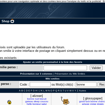
ookies pour une navigation optimale et des cookies tiers pour l'analyse du trafic et la publicité
E
|
Shop
isés sont uploadés par les utilisateurs du forum.
n smilie à votre interface de postage en cliquant simplement dessus ou en re
ies existants :
Ajouter un smilie personnalisé à la liste des favoris
milie perso :
Présentation sur 3 colonnes
|
Présentation du Wiki Smilies
Wiki smilies
 perso :
Code :
ou Mot(s) clé(s) :
A
B
C
D
E
F
G
H
I
J
K
L
M
N
O
P
Q
R
S
T
U
V
W
X
Y
Z
Autres
[:alizean]
[:glossypaper]
bonne
nuit
biscuit
gateau
sleep
coucou
good
luck
bonne
chanc
hello
bonjour
salut
amuse
croise
doigts