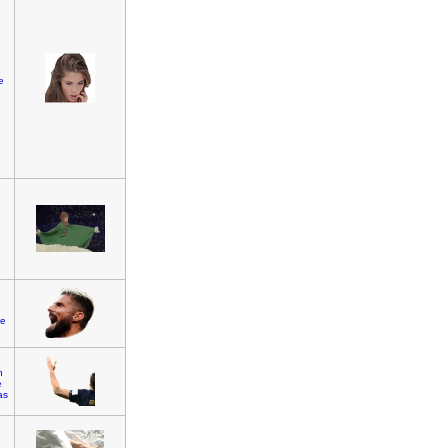
e
n
he
n
e
as