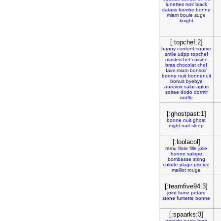
lunettes
noir
black
datass
bombe
bonne
miam
boule
suge
knight
[:topchef:2]
happy
content
sourire
smile
udpp
topchef
masterchef
cuisine
bras
chocolat
chef
faim
miam
bonsoir
bonne
nuit
bonnenuit
bonuit
byebye
aurevoir
salut
aplus
soiree
dodo
dormir
ronfle
[:ghostpast:1]
bonne
nuit
ghost
night
nuit
sleep
[:loolacol]
remu
flote
fille
jolie
bonne
salope
bombasse
string
culotte
plage
piscine
maillot
rouge
[:teamfive94:3]
joint
fume
petard
stone
fumette
bonne
[:spaarks:3]
geniale
ouais
bien