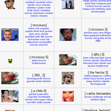
magic
poney
animal
pink
etudiant
causette
etron
party
fete
chapeau
joi
merde
caca
chiasse
content
bonne
annee
toilettes
cuisine
evier
happy
year
birthday
joye
bulle
krach
chambre
anniversaire
bonne
americain
cuvette
chiotte
chiottes
[:mcsouss]
black
noir
surprise
[:mcsouss:2]
surpris
what
fuck
putain
pervers
perv
very
blagu
gros
yeux
merde
miam
gaspard
palmash
possible
jolie
fille
bonne
bonne
viol
gusta
envie
bonnasse
cest
vrai
fifille
hallucinant
ecarquilles
etonne
etonner
[:alfa j:3]
[:mcsouss:5]
baer
edouard
pipe
guer
spam
bonne
bonne
dieudo
dieudon
eclabousser
edouard
baer
debat
can
savant
intellectuel
[:the hector:2]
[:360_:2]
habits
elegance
coiffur
bonnegueule
bonne
mode
Gary
bonne
gueu
gueule
mode
fashion
swag
fashion
hipster
bonnegueule
[:a chile:4]
[:carlos bernardes
genial
ouais
bien
coquette
formidable
tennis
challenge
bonn
bonne
nicki
super
minaj
dedans
ligne
cool
like
smile
sourire
[:thoulisse_bernard: