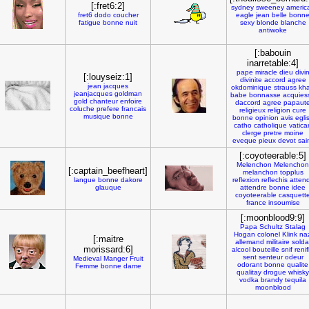
[:fret6:2]
sydney
sweeney
americ
fret6
dodo
coucher
eagle
jean
belle
bonn
fatigue
bonne
nuit
sexy
blonde
blanche
antiwoke
[:babouin
inarretable:4]
pape
miracle
dieu
divi
[:louyseiz:1]
divinite
accord
agree
jean
jacques
okdominique
strauss
kh
jeanjacques
goldman
babe
bonnasse
acquies
gold
chanteur
enfoire
daccord
agree
papaut
coluche
prefere
francais
religieux
religion
cure
musique
bonne
bonne
opinion
avis
egli
catho
catholique
vatica
clerge
pretre
moine
eveque
pieux
devot
sai
[:coyoteerable:5]
Melenchon
Melenchon
[:captain_beefheart]
melanchon
topplus
langue
bonne
dakore
reflexion
reflechis
atten
glauque
attendre
bonne
idee
coyoteerable
casquett
france
insoumise
[:moonblood9:9]
Papa
Schultz
Stalag
Hogan
colonel
Klink
naz
[:maitre
allemand
militaire
solda
morissard:6]
alcool
bouteille
snif
renif
sent
senteur
odeur
Medieval
Manger
Fruit
odorant
bonne
qualite
Femme
bonne
dame
qualitay
drogue
whisky
vodka
brandy
tequila
moonblood