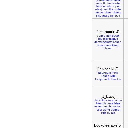
coquette
formidable
bonne
nicki
super
minaj
cool
like
smile
sourire
bisou
bisous
bise
bises
clin
oeil
[:les-martin:4]
bonne
nuit
dodo
coucher
fatigue
dormir
sommeil
Anna
Karina
noir
blanc
classic
[:shinseiki:3]
Nounours
Petit
Bonne
Nuit
Pimprenelle
Nicolas
[:t_faz:6]
blond
buscemi
coupe
blond
laporte
bien
moue
bouche
meme
ceci
bieng
bonne
oula
oulala
[:coyoteerable:6]