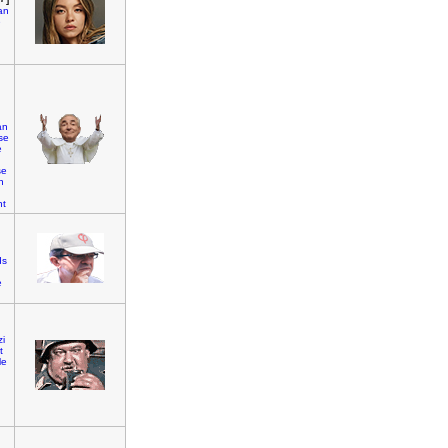
an
e
n
an
se
e
se
n
nt
ds
e
i
t
le