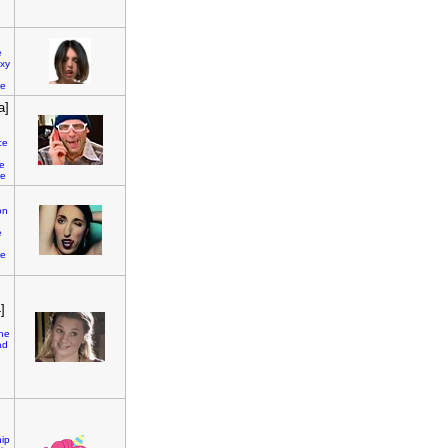
e
xy
e
a]
ce
e
ne
on
e
le
]
he
ad
hip