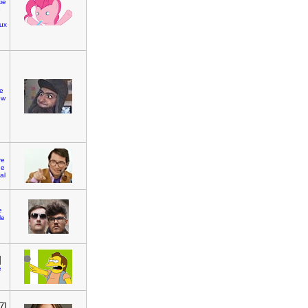
ie
e
ux
e
ow
re
ne
al
e
le
]
e
7]