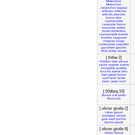
Melenchon
Melenchon
melanchon
topplus
reflexion
reflechis
attends
attendre
bonne
idee
coyoteerable
casquette
france
insoumise
staline
soviet
terminatux
coyoteerable
lunette
lunettes
casquette
chapeau
rouge
communiste
populiste
gauchiste
gauche
what
keske
wouah
[:thibw:2]
christian
bale
whoua
vache
surprise
surpris
incroyable
qualitay
bouche
statue
bleu
bien
plaisir
bonne
ooof
tacle
tackle
clash
casse
ouch
[:50dlanj:10]
Bonne
nuit
petits
Nounours
[:olivier girolle:2]
olivier
giroud
champion
monde
goat
saint
preche
bonne
parole
[:olivier girolle:8]
Olivier
Giroud