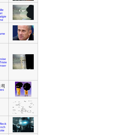
]
lle
let
algie
ne
]
ame
roise
Triste
nser
:8]
tes
]
fleck
unch
oite