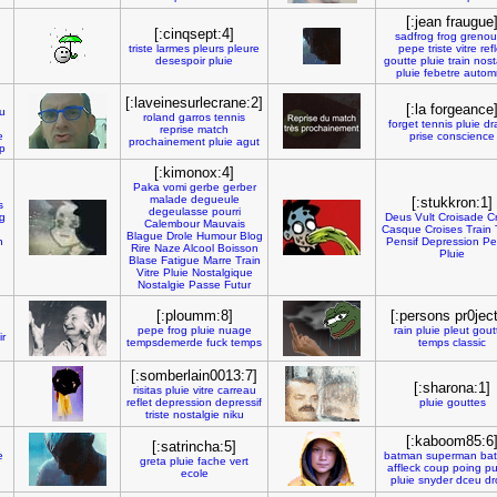
[:jean fraugue
[:cinqsept:4]
sadfrog
frog
grenoui
triste
larmes
pleurs
pleure
pepe
triste
vitre
ref
desespoir
pluie
goutte
pluie
train
nost
pluie
febetre
autom
[:laveinesurlecrane:2]
[:la forgeance
u
roland
garros
tennis
forget
tennis
pluie
dr
reprise
match
e
prise
conscience
prochainement
pluie
agut
p
[:kimonox:4]
Paka
vomi
gerbe
gerber
malade
degueule
[:stukkron:1]
s
degeulasse
pourri
g
Deus
Vult
Croisade
C
Calembour
Mauvais
n
Casque
Croises
Train
Blague
Drole
Humour
Blog
n
Pensif
Depression
Pe
Rire
Naze
Alcool
Boisson
Pluie
Blase
Fatigue
Marre
Train
Vitre
Pluie
Nostalgique
Nostalgie
Passe
Futur
[:ploumm:8]
[:persons pr0ject
pepe
frog
pluie
nuage
rain
pluie
pleut
gout
r
tempsdemerde
fuck
temps
temps
classic
[:somberlain0013:7]
[:sharona:1]
risitas
pluie
vitre
carreau
reflet
depression
depressif
pluie
gouttes
triste
nostalgie
niku
[:kaboom85:6
[:satrincha:5]
e
batman
superman
bat
greta
pluie
fache
vert
affleck
coup
poing
p
ecole
pluie
snyder
dceu
dr