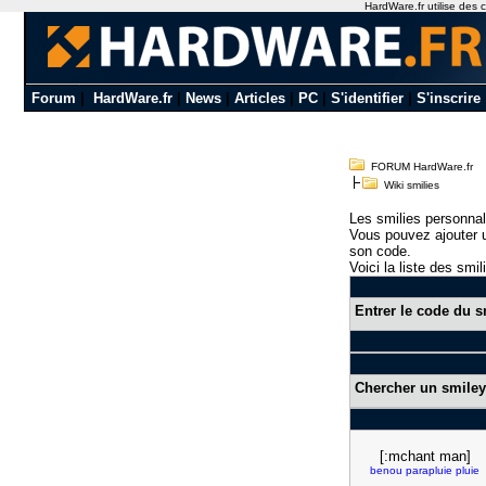
HardWare.fr utilise des c
Forum
|
HardWare.fr
|
News
|
Articles
|
PC
|
S'identifier
|
S'inscrire
FORUM HardWare.fr
Wiki smilies
Les smilies personnal
Vous pouvez ajouter u
son code.
Voici la liste des smil
Entrer le code du s
Chercher un smiley
[:mchant man]
benou
parapluie
pluie