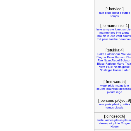
[:-katvlad-]
rain
pluie
pleut
gouttes
temps
[:le-marronnier:1]
itele
tempete
lunettes
ble
marronniers
info
alerte
boucle
inutile
vent
souffl
fort
pluie
tombe
beaucou
[:stukka:4]
Paka
Calembour
Mauvai
Blague
Drole
Humour
Blo
Rire
Naze
Alcool
Boisso
Blase
Fatigue
Marre
Trai
Vitre
Pluie
Nostalgique
Nostalgie
Passe
Futur
[:fred warrah]
vieux
pluie
mains
joie
sourire
pourquoi
desespoi
pleurs
rage
[:persons pr0ject:9]
rain
pluie
pleut
gouttes
temps
classic
[:cinqsept:6]
triste
larmes
pleurs
pleur
desespoir
pluie
Rutger
Hauer