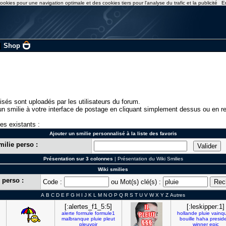
ookies pour une navigation optimale et des cookies tiers pour l'analyse du trafic et la publicité
E
|
Shop
isés sont uploadés par les utilisateurs du forum.
n smilie à votre interface de postage en cliquant simplement dessus ou en re
ies existants :
Ajouter un smilie personnalisé à la liste des favoris
milie perso :
Présentation sur 3 colonnes
|
Présentation du Wiki Smilies
Wiki smilies
 perso :
Code :
ou Mot(s) clé(s) :
A
B
C
D
E
F
G
H
I
J
K
L
M
N
O
P
Q
R
S
T
U
V
W
X
Y
Z
Autres
[:alertes_f1_5:5]
[:leskipper:1]
alerte
formule
formule1
hollande
pluie
vainq
malbranque
pluie
pleut
bouille
haha
presid
pleuvoir
winner
epic