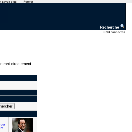
n savoir plus
Fermer
Recherche
3093 connectés
ntrant directement
ueur
ent