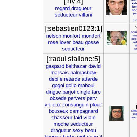
[:rfv:4]
kah
fu
regard
dragueur
sed
seducteur
villani
pe
pro
[:sebastien0123:1]
[
sour
nelson
monfort
montfort
sou
sed
rose
lover
beau
gosse
ze
w
seducteur
se
[:raoul stallone:5]
gaspard
balthazar
david
marsais
palmashow
debile
retarde
attarde
gogol
golio
maboul
dingue
barjot
cingle
tare
obsede
pervers
perv
vicieux
consanguin
plouc
bouseux
campagnard
sim
mi
chasseur
laid
vilain
sour
moche
seducteur
dragueur
sexy
beau
bogoss
barbu
viril
sourcil