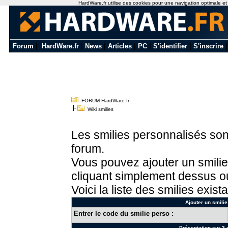
HardWare.fr utilise des cookies pour une navigation optimale et de
Forum
|
HardWare.fr
|
News
|
Articles
|
PC
|
S'identifier
|
S'inscrire
FORUM HardWare.fr
Wiki smilies
Les smilies personnalisés sont
forum.
Vous pouvez ajouter un smilie
cliquant simplement dessus ou
Voici la liste des smilies exista
Ajouter un smilie
Entrer le code du smilie perso :
Présentation sur 3