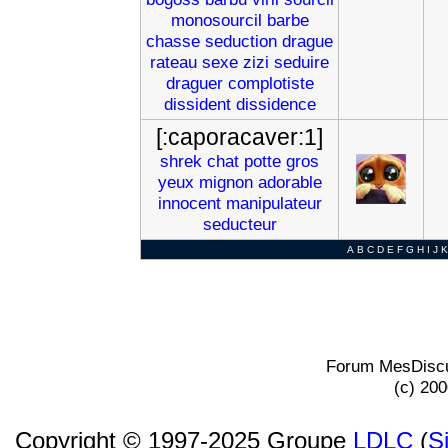
monosourcil
barbe
chasse
seduction
drague
rateau
sexe
zizi
seduire
draguer
complotiste
dissident
dissidence
[:caporacaver:1]
shrek
chat
potte
gros
yeux
mignon
adorable
innocent
manipulateur
seducteur
A
B
C
D
E
F
G
H
I
J
K
Forum MesDiscu
(c) 20
Copyright © 1997-2025 Groupe
LDLC
(
S