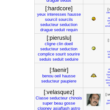
drague
seduit
[:hardcore]
[
clin
yeux
interesses
hausse
s
sourcil
sourcils
so
c
seducteur
seduction
env
drague
seduit
requin
[:pieruslu]
[
cligne
clin
doeil
seducteur
seduction
co
complice
sourit
sourire
so
se
seduis
seduit
seduire
[:faenir]
v
so
ha
benou
oeil
hausse
h
seducteur
paupiere
sour
sed
f
[:velasquez]
[:v
Classe
seducteur
chinois
se
super
beau
gosse
gsn
clooney
asiaflash
astro