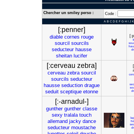
Chercher un smiley perso :
Code :
A
B
C
D
E
F
G
H
I
J
K
[:penner]
[:
diable
cornes
rouge
sourcil
sourcils
sour
hau
seducteur
hausse
d
sheitan
lucifer
[:cerveau zebra]
cerveau
zebra
sourcil
cer
sourcils
seducteur
hausse
seduction
drague
sed
sou
seduit
sceptique
etonne
d
[:-arnadul-]
gunther
gunther
classe
sexy
tralala
touch
la
allemand
jacky
dance
ho
se
seducteur
moustache
d
lunettes
soleil
douche