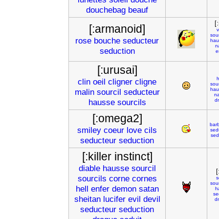
douchebag
beauf
[
[:armanoid]
v
sour
rose
bouche
seducteur
hau
n
seduction
e
[:urusai]
clin
oeil
cligner
cligne
sour
hau
malin
sourcil
seducteur
n
hausse
sourcils
d
[:omega2]
bar
smiley
coeur
love
cils
sed
sed
seducteur
seduction
[:killer instinct]
diable
hausse
sourcil
[
sourcils
corne
cornes
s
sour
hell
enfer
demon
satan
h
se
sheitan
lucifer
evil
devil
d
seducteur
seduction