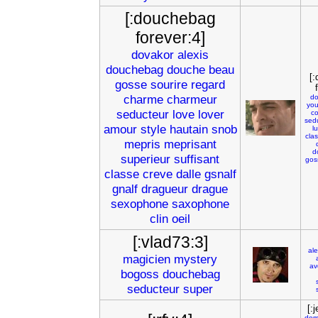
[:douchebag
forever:4]
dovakor
alexis
douchebag
douche
beau
[
gosse
sourire
regard
charme
charmeur
do
you
seducteur
love
lover
c
sed
amour
style
hautain
snob
l
cla
mepris
meprisant
d
superieur
suffisant
gos
classe
creve
dalle
gsnalf
gnalf
dragueur
drague
sexophone
saxophone
clin
oeil
[:vlad73:3]
ale
magicien
mystery
av
bogoss
douchebag
seducteur
super
[:
dom