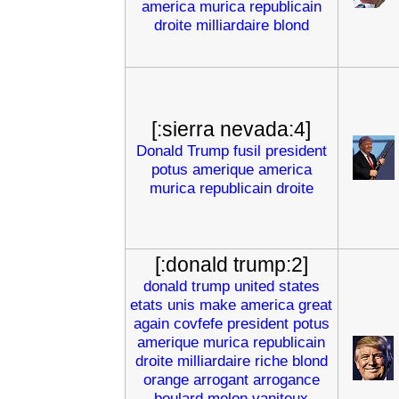
america
murica
republicain
droite
milliardaire
blond
[:sierra nevada:4]
Donald
Trump
fusil
president
potus
amerique
america
murica
republicain
droite
[:donald trump:2]
donald
trump
united
states
etats
unis
make
america
great
again
covfefe
president
potus
amerique
murica
republicain
droite
milliardaire
riche
blond
orange
arrogant
arrogance
boulard
melon
vaniteux