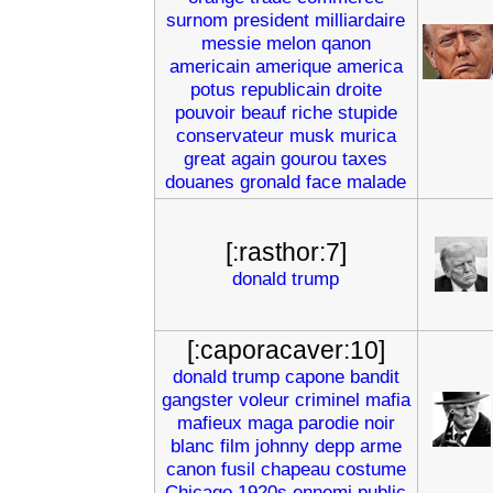
surnom
president
milliardaire
messie
melon
qanon
americain
amerique
america
potus
republicain
droite
pouvoir
beauf
riche
stupide
conservateur
musk
murica
great
again
gourou
taxes
douanes
gronald
face
malade
[:rasthor:7]
donald
trump
[:caporacaver:10]
donald
trump
capone
bandit
gangster
voleur
criminel
mafia
mafieux
maga
parodie
noir
blanc
film
johnny
depp
arme
canon
fusil
chapeau
costume
Chicago
1920s
ennemi
public