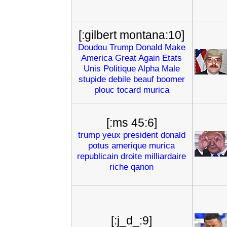
[:gilbert montana:10]
Doudou
Trump
Donald
Make
America
Great
Again
Etats
Unis
Politique
Alpha
Male
stupide
debile
beauf
boomer
plouc
tocard
murica
[:ms 45:6]
trump
yeux
president
donald
potus
amerique
murica
republicain
droite
milliardaire
riche
qanon
[:j_d_:9]