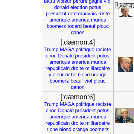
battu
violeur
perdre
gagne
viol
donald
election
potus
president
rate
mauvais
triste
amerique
america
murica
boomerz
tocard
beauf
plouc
qanon
[:dæmon:4]
Trump
MAGA
politique
raciste
choc
Donald
president
potus
amerique
america
murica
republicain
droite
milliardaire
violeur
riche
blond
orange
boomerz
beauf
viol
plouc
qanon
[:dæmon:6]
Trump
MAGA
politique
raciste
choc
Donald
president
potus
amerique
america
murica
republicain
droite
milliardaire
riche
blond
orange
boomerz