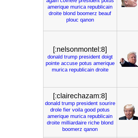
again
covfefe
president
potus
amerique
murica
republicain
droite
blond
boomerz
beauf
plouc
qanon
[:nelsonmontel:8]
donald
trump
president
doigt
pointe
accuse
potus
amerique
murica
republicain
droite
[:clairechazam:8]
donald
trump
president
sourire
drole
fier
voila
good
potus
amerique
murica
republicain
droite
milliardaire
riche
blond
boomerz
qanon