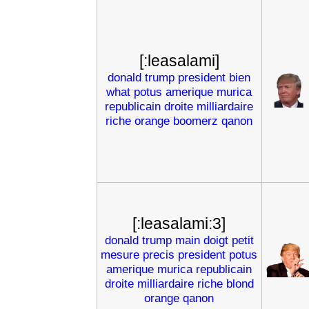
[:leasalami]
donald
trump
president
bien
what
potus
amerique
murica
republicain
droite
milliardaire
riche
orange
boomerz
qanon
[:leasalami:3]
donald
trump
main
doigt
petit
mesure
precis
president
potus
amerique
murica
republicain
droite
milliardaire
riche
blond
orange
qanon