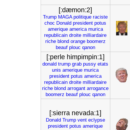
[:dæmon:2]
Trump
MAGA
politique
raciste
choc
Donald
president
potus
amerique
america
murica
republicain
droite
milliardaire
riche
blond
orange
boomerz
beauf
plouc
qanon
[:perle himpimpin:1]
donald
trump
grab
pussy
etats
unis
amerique
murica
president
potus
america
republicain
droite
milliardaire
riche
blond
arrogant
arrogance
boomerz
beauf
plouc
qanon
[:sierra nevada:1]
Donald
Trump
vent
eclypse
president
potus
amerique