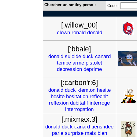
Chercher un smiley perso :
Code :
[:willow_00]
clown
ronald
donald
[:bbale]
donald
suicide
duck
canard
tempe
arme
pistolet
depression
deprime
[:carbon'r:6]
donald
duck
klemton
hesite
hesite
hesitation
reflechit
reflexion
dubitatif
interroge
interrogation
[:mixmax:3]
donald
duck
canard
tiens
idee
parle
surprise
mais
bien