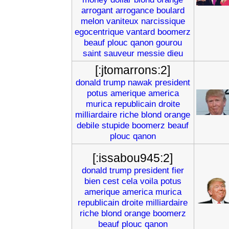
arrogant
arrogance
boulard
melon
vaniteux
narcissique
egocentrique
vantard
boomerz
beauf
plouc
qanon
gourou
saint
sauveur
messie
dieu
[:jtomarrons:2]
donald
trump
nawak
president
potus
amerique
america
murica
republicain
droite
milliardaire
riche
blond
orange
debile
stupide
boomerz
beauf
plouc
qanon
[:issabou945:2]
donald
trump
president
fier
bien
cest
cela
voila
potus
amerique
america
murica
republicain
droite
milliardaire
riche
blond
orange
boomerz
beauf
plouc
qanon