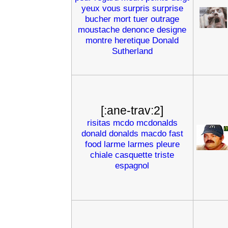
yeux
vous
surpris
surprise
bucher
mort
tuer
outrage
moustache
denonce
designe
montre
heretique
Donald
Sutherland
[:ane-trav:2]
risitas
mcdo
mcdonalds
donald
donalds
macdo
fast
food
larme
larmes
pleure
chiale
casquette
triste
espagnol