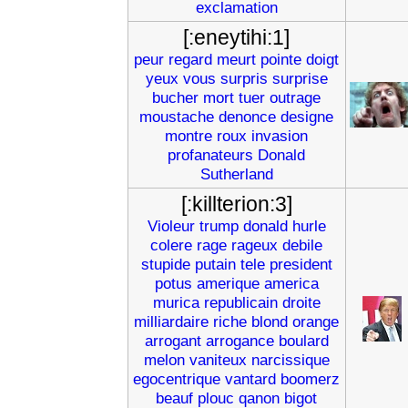
exclamation
[:eneytihi:1]
peur
regard
meurt
pointe
doigt
yeux
vous
surpris
surprise
bucher
mort
tuer
outrage
moustache
denonce
designe
montre
roux
invasion
profanateurs
Donald
Sutherland
[:killterion:3]
Violeur
trump
donald
hurle
colere
rage
rageux
debile
stupide
putain
tele
president
potus
amerique
america
murica
republicain
droite
milliardaire
riche
blond
orange
arrogant
arrogance
boulard
melon
vaniteux
narcissique
egocentrique
vantard
boomerz
beauf
plouc
qanon
bigot