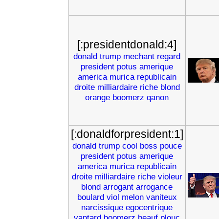
[:presidentdonald:4]
donald
trump
mechant
regard
president
potus
amerique
america
murica
republicain
droite
milliardaire
riche
blond
orange
boomerz
qanon
[:donaldforpresident:1]
donald
trump
cool
boss
pouce
president
potus
amerique
america
murica
republicain
droite
milliardaire
riche
violeur
blond
arrogant
arrogance
boulard
viol
melon
vaniteux
narcissique
egocentrique
vantard
boomerz
beauf
plouc