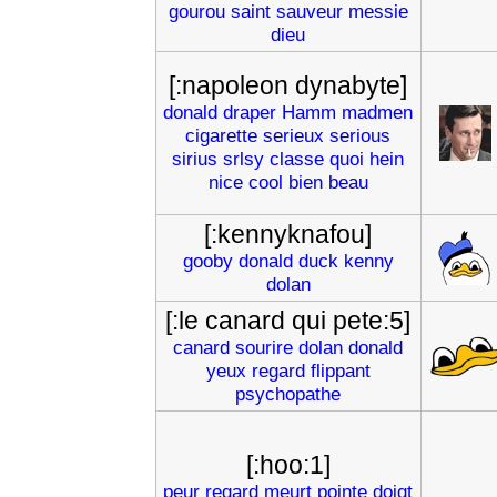
gourou
saint
sauveur
messie
dieu
[:napoleon dynabyte]
donald
draper
Hamm
madmen
cigarette
serieux
serious
sirius
srlsy
classe
quoi
hein
nice
cool
bien
beau
[:kennyknafou]
gooby
donald
duck
kenny
dolan
[:le canard qui pete:5]
canard
sourire
dolan
donald
yeux
regard
flippant
psychopathe
[:hoo:1]
peur
regard
meurt
pointe
doigt