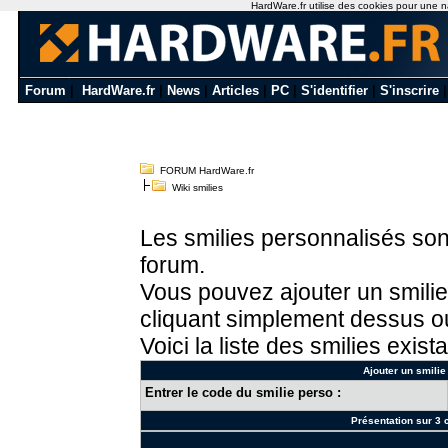
HardWare.fr utilise des cookies pour une nav
Forum
|
HardWare.fr
|
News
|
Articles
|
PC
|
S'identifier
|
S'inscrire
FORUM HardWare.fr
Wiki smilies
Les smilies personnalisés sont
forum.
Vous pouvez ajouter un smilie
cliquant simplement dessus ou
Voici la liste des smilies exista
Ajouter un smilie
Entrer le code du smilie perso :
Présentation sur 3