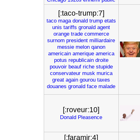
[:taco-trump:7]
taco
maga
donald
trump
etats
unis
tariffs
gronald
agent
orange
trade
commerce
surnom
president
milliardaire
messie
melon
qanon
americain
amerique
america
potus
republicain
droite
pouvoir
beauf
riche
stupide
conservateur
musk
murica
great
again
gourou
taxes
douanes
gronald
face
malade
[:roveur:10]
Donald
Pleasence
[:faramir:4]