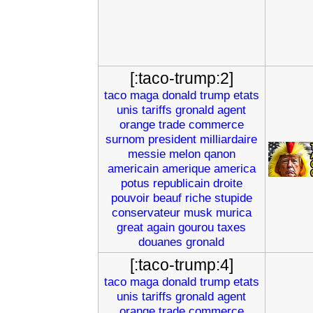
[:taco-trump:2]
taco
maga
donald
trump
etats
unis
tariffs
gronald
agent
orange
trade
commerce
surnom
president
milliardaire
messie
melon
qanon
americain
amerique
america
potus
republicain
droite
pouvoir
beauf
riche
stupide
conservateur
musk
murica
great
again
gourou
taxes
douanes
gronald
[:taco-trump:4]
taco
maga
donald
trump
etats
unis
tariffs
gronald
agent
orange
trade
commerce