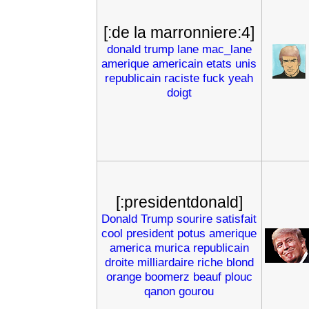
[:de la marronniere:4]
donald
trump
lane
mac_lane
amerique
americain
etats
unis
republicain
raciste
fuck
yeah
doigt
[:presidentdonald]
Donald
Trump
sourire
satisfait
cool
president
potus
amerique
america
murica
republicain
droite
milliardaire
riche
blond
orange
boomerz
beauf
plouc
qanon
gourou