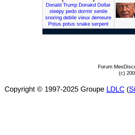
Donald
Trump
Donakd
Dollar
sleepy
pedo
dormir
senile
snoring
debile
vieux
demeure
Potus
potus
snake
serpent
Forum MesDiscu
(c) 20
Copyright © 1997-2025 Groupe
LDLC
(
S