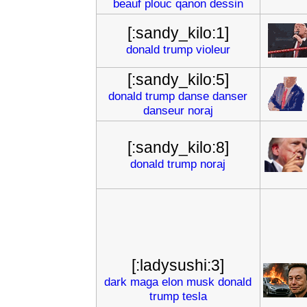
beauf
plouc
qanon
dessin
[:sandy_kilo:1]
donald
trump
violeur
[:sandy_kilo:5]
donald
trump
danse
danser
danseur
noraj
[:sandy_kilo:8]
donald
trump
noraj
[:ladysushi:3]
dark
maga
elon
musk
donald
trump
tesla