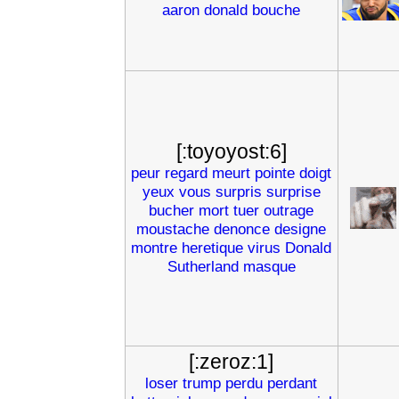
aaron
donald
bouche
[:toyoyost:6]
peur
regard
meurt
pointe
doigt
yeux
vous
surpris
surprise
bucher
mort
tuer
outrage
moustache
denonce
designe
montre
heretique
virus
Donald
Sutherland
masque
[:zeroz:1]
loser
trump
perdu
perdant