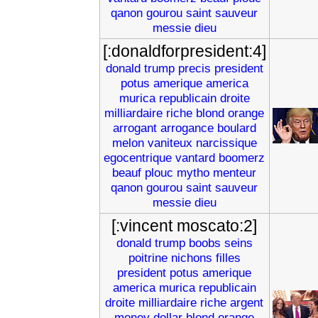
qanon
gourou
saint
sauveur
messie
dieu
[:donaldforpresident:4]
donald
trump
precis
president
potus
amerique
america
murica
republicain
droite
milliardaire
riche
blond
orange
arrogant
arrogance
boulard
melon
vaniteux
narcissique
egocentrique
vantard
boomerz
beauf
plouc
mytho
menteur
qanon
gourou
saint
sauveur
messie
dieu
[:vincent moscato:2]
donald
trump
boobs
seins
poitrine
nichons
filles
president
potus
amerique
america
murica
republicain
droite
milliardaire
riche
argent
money
dollar
blond
orange