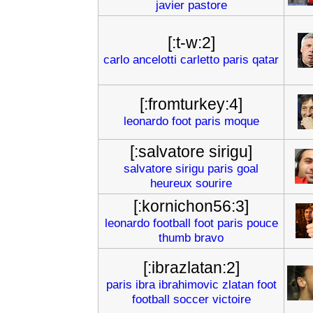
javier
pastore
[:t-w:2]
carlo
ancelotti
carletto
paris
qatar
[:fromturkey:4]
leonardo
foot
paris
moque
[:salvatore sirigu]
salvatore
sirigu
paris
goal
heureux
sourire
[:kornichon56:3]
leonardo
football
foot
paris
pouce
thumb
bravo
[:ibrazlatan:2]
paris
ibra
ibrahimovic
zlatan
foot
football
soccer
victoire