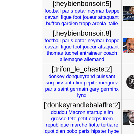
[:heybienbonsoir:5]
football
paris
qatar
neymar
bappe
cavani
ligue
foot
joueur
attaquant
buffon
gardien
trapp
areola
italie
[:heybienbonsoir:8]
football
paris
qatar
neymar
bappe
cavani
ligue
foot
joueur
attaquant
thomas
tuchel
entraineur
coach
allemagne
allemand
[:trifon_le_chaste:2]
donkey
donqueyrand
puissant
surpuissant
clim
pepite
merguez
paris
saint
germain
gary
germinx
lynx
[:donkeyrandlebalaffre:2]
doudou
Macron
startup
slim
grosse
tete
petit
corps
lrem
republique
marche
fiotte
tertiaire
quotidien
bobo
paris
hipster
hype