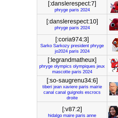
[:danslerespect:7]
phryge
paris
2024
[:danslerespect:10]
phryge
paris
2024
[:coria974:3]
Sarko
Sarkozy
president
phryge
jo2024
paris
2024
[:legrandmatheux]
phryge
olympics
olympiques
jeux
mascotte
paris
2024
[:so-saugrenu34:6]
tiberi
jean
xaviere
paris
mairie
canal
canal
guignols
escrocs
droite
[:v87:2]
hidalgo
maire
paris
anne