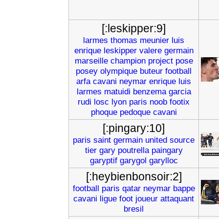
[:leskipper:9]
larmes
thomas
meunier
luis
enrique
leskipper
valere
germain
marseille
champion
project
pose
posey
olympique
buteur
football
arfa
cavani
neymar
enrique
luis
larmes
matuidi
benzema
garcia
rudi
losc
lyon
paris
noob
footix
phoque
pedoque
cavani
[:pingary:10]
paris
saint
germain
united
source
tier
gary
poutrella
paingary
garyptif
garygol
garylloc
[:heybienbonsoir:2]
football
paris
qatar
neymar
bappe
cavani
ligue
foot
joueur
attaquant
bresil