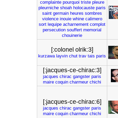
complainte
pourquoi
triste
pleure
pleurniche
shoah
holocauste
paris
saint
germain
heures
sombres
violence
inouie
whine
calimero
sort
lequipe
acharnement
complot
persecution
souffert
memorial
chouinerie
[:colonel olrik:3]
kurzawa
layvin
chut
trav
tais
paris
[:jacques-ce-chirac:3]
jacques
chirac
gangster
paris
maire
coquin
charmeur
chichi
[:jacques-ce-chirac:6]
jacques
chirac
gangster
paris
maire
coquin
charmeur
chichi