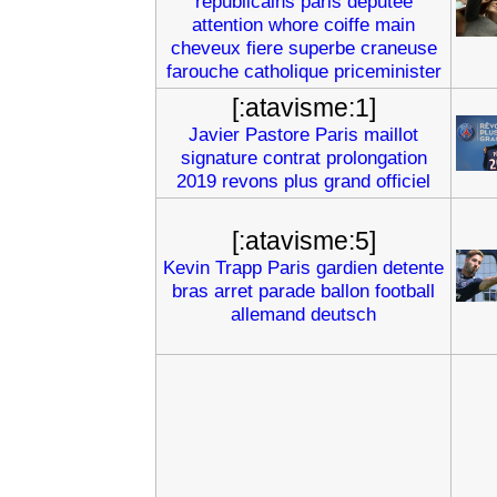
republicains
paris
deputee
attention
whore
coiffe
main
cheveux
fiere
superbe
craneuse
farouche
catholique
priceminister
[:atavisme:1]
Javier
Pastore
Paris
maillot
signature
contrat
prolongation
2019
revons
plus
grand
officiel
[:atavisme:5]
Kevin
Trapp
Paris
gardien
detente
bras
arret
parade
ballon
football
allemand
deutsch