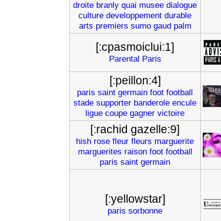
droite
branly
quai
musee
dialogue
culture
developpement
durable
arts
premiers
sumo
gaud
palm
[:cpasmoiclui:1]
Parental
Paris
[:peillon:4]
paris
saint
germain
foot
football
stade
supporter
banderole
encule
ligue
coupe
gagner
victoire
[:rachid gazelle:9]
hish
rose
fleur
fleurs
marguerite
marguerites
raison
foot
football
paris
saint
germain
[:yellowstar]
paris
sorbonne