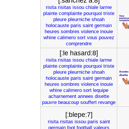
[:sanchez a:8]
risita
risitas
issou
chiale
larme
plainte
complainte
pourquoi
triste
pleure
pleurniche
shoah
holocauste
paris
saint
germain
heures
sombres
violence
inouie
whine
calimero
sort
vous
pouvez
comprendre
[:le hasard:8]
risita
risitas
issou
chiale
larme
plainte
complainte
pourquoi
triste
pleure
pleurniche
shoah
holocauste
paris
saint
germain
heures
sombres
violence
inouie
whine
calimero
sort
lequipe
acharnement
annees
disette
pauvre
beaucoup
souffert
revange
[:blepe:7]
risita
risitas
issou
paris
saint
germain
foot
football
valeurs