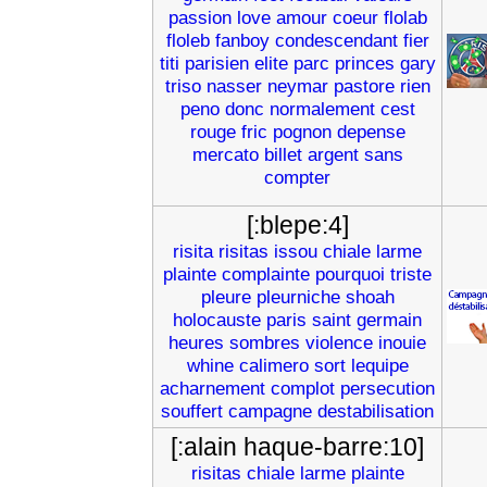
passion
love
amour
coeur
flolab
floleb
fanboy
condescendant
fier
titi
parisien
elite
parc
princes
gary
triso
nasser
neymar
pastore
rien
peno
donc
normalement
cest
rouge
fric
pognon
depense
mercato
billet
argent
sans
compter
[:blepe:4]
risita
risitas
issou
chiale
larme
plainte
complainte
pourquoi
triste
pleure
pleurniche
shoah
holocauste
paris
saint
germain
heures
sombres
violence
inouie
whine
calimero
sort
lequipe
acharnement
complot
persecution
souffert
campagne
destabilisation
[:alain haque-barre:10]
risitas
chiale
larme
plainte