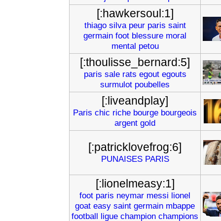
[:hawkersoul:1]
thiago
silva
peur
paris
saint
germain
foot
blessure
moral
mental
petou
[:thoulisse_bernard:5]
paris
sale
rats
egout
egouts
surmulot
poubelles
[:liveandplay]
Paris
chic
riche
bourge
bourgeois
argent
gold
[:patricklovefrog:6]
PUNAISES
PARIS
[:lionelmeasy:1]
foot
paris
neymar
messi
lionel
goat
easy
saint
germain
mbappe
football
ligue
champion
champions