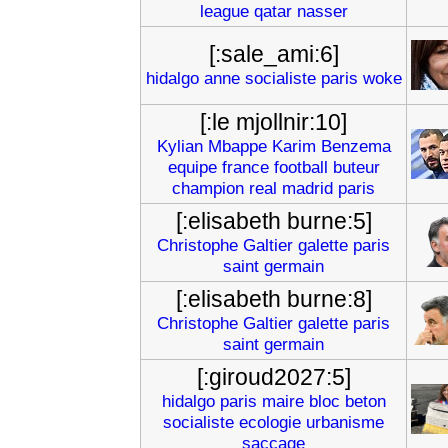
league
qatar
nasser
[:sale_ami:6]
hidalgo
anne
socialiste
paris
woke
[:le mjollnir:10]
Kylian
Mbappe
Karim
Benzema
equipe
france
football
buteur
champion
real
madrid
paris
[:elisabeth burne:5]
Christophe
Galtier
galette
paris
saint
germain
[:elisabeth burne:8]
Christophe
Galtier
galette
paris
saint
germain
[:giroud2027:5]
hidalgo
paris
maire
bloc
beton
socialiste
ecologie
urbanisme
saccage