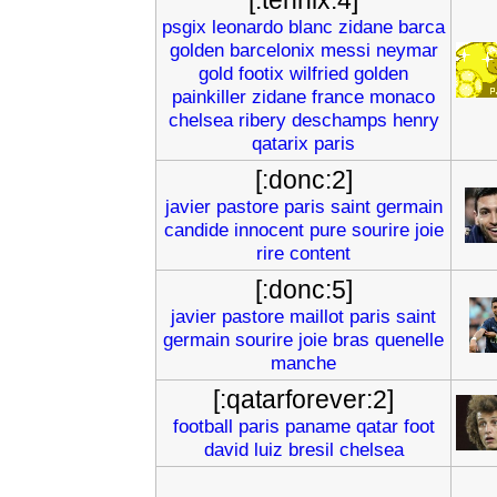
[:tennix:4]
psgix
leonardo
blanc
zidane
barca
golden
barcelonix
messi
neymar
gold
footix
wilfried
golden
painkiller
zidane
france
monaco
chelsea
ribery
deschamps
henry
qatarix
paris
[:donc:2]
javier
pastore
paris
saint
germain
candide
innocent
pure
sourire
joie
rire
content
[:donc:5]
javier
pastore
maillot
paris
saint
germain
sourire
joie
bras
quenelle
manche
[:qatarforever:2]
football
paris
paname
qatar
foot
david
luiz
bresil
chelsea