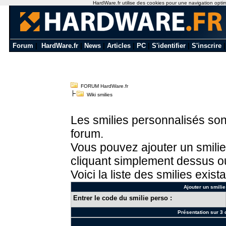
HardWare.fr utilise des cookies pour une navigation optimal
Forum
|
HardWare.fr
|
News
|
Articles
|
PC
|
S'identifier
|
S'inscrire
FORUM HardWare.fr
Wiki smilies
Les smilies personnalisés sont
forum.
Vous pouvez ajouter un smilie
cliquant simplement dessus ou
Voici la liste des smilies exista
Ajouter un smilie
Entrer le code du smilie perso :
Présentation sur 3