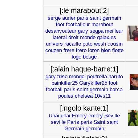
[:le marabout:2]
serge
aurier
paris
saint
germain
foot
footballeur
marabout
desanvouteur
gary
segpa
meilleur
lateral
droit
monde
galaxies
univers
racaille
poto
wesh
cousin
couzen
frere
frero
loron
blon
fiotte
logo
bouge
[:alain haque-barre:1]
gary
triso
mongol
poutrella
naruto
painkiller25
Garykiller25
foot
football
paris
saint
germain
barca
poules
chelsea
10vs11
[:ngolo kante:1]
Unai
unai
Emery
emery
Seville
seville
Paris
paris
Saint
saint
Germain
germain