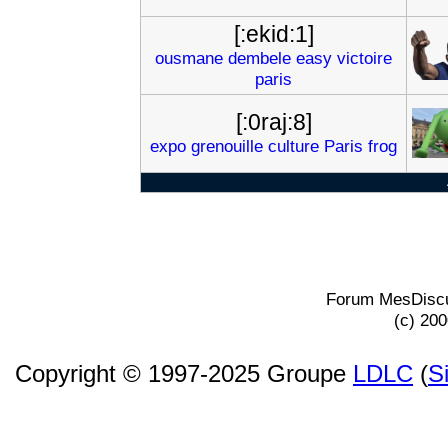
[:ekid:1]
ousmane
dembele
easy
victoire
paris
[:0raj:8]
expo
grenouille
culture
Paris
frog
Forum MesDiscu
(c) 20
Copyright © 1997-2025 Groupe
LDLC
(
S