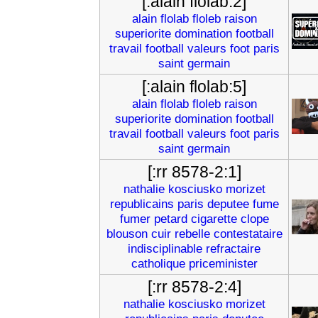
[:alain flolab:2]
alain
flolab
floleb
raison
superiorite
domination
football
travail
football
valeurs
foot
paris
saint
germain
[:alain flolab:5]
alain
flolab
floleb
raison
superiorite
domination
football
travail
football
valeurs
foot
paris
saint
germain
[:rr 8578-2:1]
nathalie
kosciusko
morizet
republicains
paris
deputee
fume
fumer
petard
cigarette
clope
blouson
cuir
rebelle
contestataire
indisciplinable
refractaire
catholique
priceminister
[:rr 8578-2:4]
nathalie
kosciusko
morizet