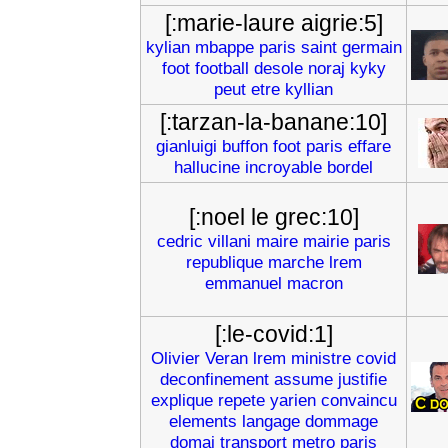
[:marie-laure aigrie:5]
kylian
mbappe
paris
saint
germain
foot
football
desole
noraj
kyky
peut
etre
kyllian
[:tarzan-la-banane:10]
gianluigi
buffon
foot
paris
effare
hallucine
incroyable
bordel
[:noel le grec:10]
cedric
villani
maire
mairie
paris
republique
marche
lrem
emmanuel
macron
[:le-covid:1]
Olivier
Veran
lrem
ministre
covid
deconfinement
assume
justifie
explique
repete
yarien
convaincu
elements
langage
dommage
domaj
transport
metro
paris