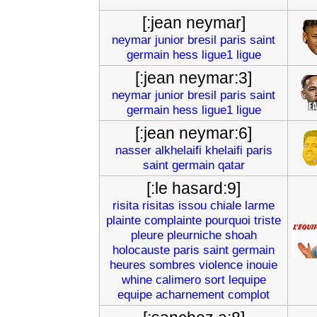
[:jean neymar]
neymar
junior
bresil
paris
saint
germain
hess
ligue1
ligue
[:jean neymar:3]
neymar
junior
bresil
paris
saint
germain
hess
ligue1
ligue
[:jean neymar:6]
nasser
alkhelaifi
khelaifi
paris
saint
germain
qatar
[:le hasard:9]
risita
risitas
issou
chiale
larme
plainte
complainte
pourquoi
triste
pleure
pleurniche
shoah
holocauste
paris
saint
germain
heures
sombres
violence
inouie
whine
calimero
sort
lequipe
equipe
acharnement
complot