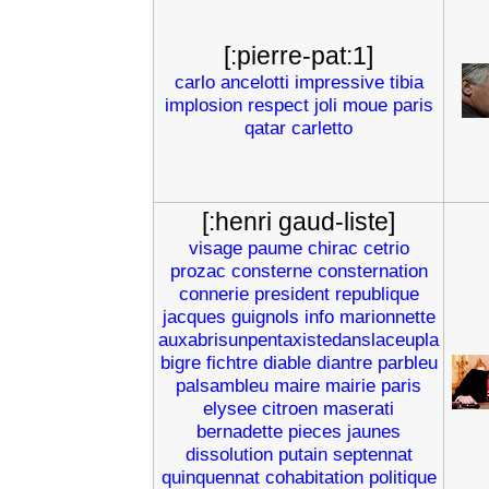
[:pierre-pat:1]
carlo
ancelotti
impressive
tibia
implosion
respect
joli
moue
paris
qatar
carletto
[:henri gaud-liste]
visage
paume
chirac
cetrio
prozac
consterne
consternation
connerie
president
republique
jacques
guignols
info
marionnette
auxabrisunpentaxistedanslaceupla
bigre
fichtre
diable
diantre
parbleu
palsambleu
maire
mairie
paris
elysee
citroen
maserati
bernadette
pieces
jaunes
dissolution
putain
septennat
quinquennat
cohabitation
politique