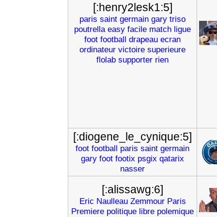
[:henry2lesk1:5]
paris
saint
germain
gary
triso
poutrella
easy
facile
match
ligue
foot
football
drapeau
ecran
ordinateur
victoire
superieure
flolab
supporter
rien
[:diogene_le_cynique:5]
foot
football
paris
saint
germain
gary
foot
footix
psgix
qatarix
nasser
[:alissawg:6]
Eric
Naulleau
Zemmour
Paris
Premiere
politique
libre
polemique