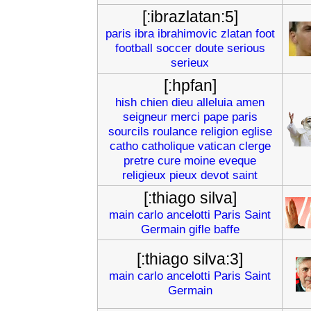
[:ibrazlatan:5]
paris
ibra
ibrahimovic
zlatan
foot
football
soccer
doute
serious
serieux
[:hpfan]
hish
chien
dieu
alleluia
amen
seigneur
merci
pape
paris
sourcils
roulance
religion
eglise
catho
catholique
vatican
clerge
pretre
cure
moine
eveque
religieux
pieux
devot
saint
[:thiago silva]
main
carlo
ancelotti
Paris
Saint
Germain
gifle
baffe
[:thiago silva:3]
main
carlo
ancelotti
Paris
Saint
Germain