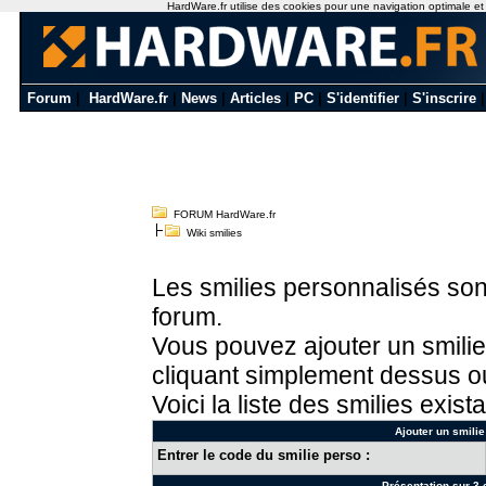
HardWare.fr utilise des cookies pour une navigation optimale et de
Forum
|
HardWare.fr
|
News
|
Articles
|
PC
|
S'identifier
|
S'inscrire
FORUM HardWare.fr
Wiki smilies
Les smilies personnalisés sont
forum.
Vous pouvez ajouter un smilie
cliquant simplement dessus ou
Voici la liste des smilies exista
Ajouter un smilie
Entrer le code du smilie perso :
Présentation sur 3