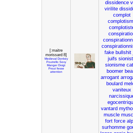
dissidence
v
virilite
dissid
complot
complotis
complotist
conspiratio
conspirationn
conspirationn
[:maitre
fake
bullshit
morissard:8]
juifs
sionis
Medieval
Donkey
Poutrello
Sexy
sionisme
ca
Manger
Doigt
Prout
fesse
boomer
bea
attention
arrogant
arrog
boulard
mel
vaniteux
narcissiqu
egocentriq
vantard
mytho
muscle
musc
fort
force
al
surhomme
go