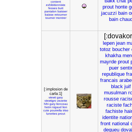
bakk
chat
p
content
exhibitionniste
prout
honte
g
fesses
butt
pantalon
baisser
jacuzzi
bain
o
baisse
retourner
tourner
montrer
bain
chau
[:dovakor
lepen
jean
ma
totoz
boucher
khakha
mer
mayrde
prout
puer
senti
republique
fr
francais
arabe
black
juif
[:implosion de
musulman
r
carla:1]
viewti
gary
rousse
raci
viewtigro
zezette
raciste
fac
hihi
gary
lionceau
hetm
nigaud
lion
fachiste
hai
cute
poutrella
triso
lunettes
prout
identite
natio
front
national
degueu
dova