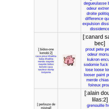
degueulasse
odeur
extre
droite
politi
difference
qu
expulsion
diss
dissidenc
[:canard s
bec]
prout
pete
pe
[:bidoo-one
kenobi:2]
odeur
mors
caca
prout
khakha
kukron
encu
kaka
khakha
merde
mayrde
sodomie
fuck
mayrde
bidoo
kenobi
caca
lose
loose
lo
sauteur
slump
toriyama
looser
paint
p
merde
chia
foireux
pro
[:alain do
lilas:2]
[:perlouze de
grenouille
f
mistral]