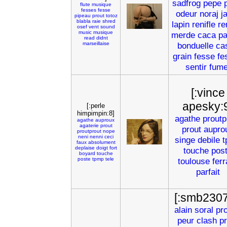
sadfrog
pepe
flute
musique
fesses
fesse
odeur
noraj
j
pipeau
prout
totoz
blabla
raie
shred
lapin
renifle
re
osef
vent
sound
music
musique
merde
caca
pa
read
didnt
marseillaise
bonduelle
ca
grain
fesse
fe
sentir
fume
[:vince
apesky:
[:perle
himpimpin:8]
agathe
proutp
agathe
auproux
agaterie
prout
prout
aupro
proutprout
nope
neni
nenni
ceci
singe
debile
t
faux
absolument
deplaise
doigt
fort
touche
pos
boyard
touche
poste
tpmp
tele
toulouse
ferr
parfait
[:smb2307
alain
soral
pr
peur
clash
pr