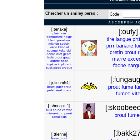
Chercher un smiley perso :
Code :
A
B
C
D
E
F
G
H
I
J
K
[:tenaka]
[:oufy]
plue
rave
bonhomme
neige
tire
langue
prt
blanc
pooshoo
mignon
coquin
prrr
banane
to
kikoo
kikoolol
sucette
keke
vivi
cretin
prout
r
debile
idiot
genre
laule
prout
gogol
marre
exce
autiste
naze
fache
narg
implore
implorant
suck
piece
croque
[:fungaug
[:julienm54]
prout
fume
f
beurk
puer
prout
peter
sent
odeur
fumee
vit
[:shongail:1]
[:skoobee
nuls
bruno
carette
misoumizou
prout
prout
fume
canal
plus
[:bakk27
[:ttienne]
fesse
prout