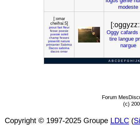
logos
genie
hu
modeste
[:omar
[:oggyzz:
cheifrai:5]
prout
fart
fleur
fesse
poesie
Oggy
cafards
poesie
soleil
tire
langue
pr
champ
fesses
pissenlit
nature
nargue
printanier
Sabrina
Dacos
sabrina
dacos
omar
A
B
C
D
E
F
G
H
I
J
K
Forum MesDiscu
(c) 20
Copyright © 1997-2025 Groupe
LDLC
(
S