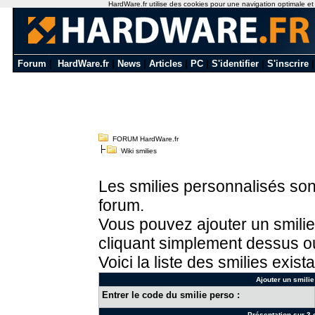
HardWare.fr utilise des cookies pour une navigation optimale et de
Forum
|
HardWare.fr
|
News
|
Articles
|
PC
|
S'identifier
|
S'inscrire
FORUM HardWare.fr
Wiki smilies
Les smilies personnalisés sont
forum.
Vous pouvez ajouter un smilie
cliquant simplement dessus ou
Voici la liste des smilies exista
Ajouter un smilie
Entrer le code du smilie perso :
Présentation sur 3