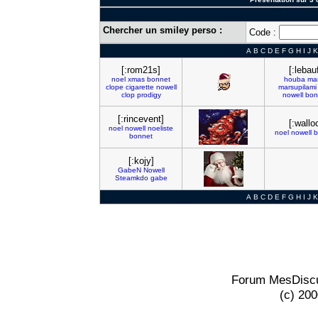
Chercher un smiley perso :
Code :
A
B
C
D
E
F
G
H
I
J
K
[:rom21s]
[:lebau
noel
xmas
bonnet
houba
ma
clope
cigarette
nowell
marsupilami
clop
prodigy
nowell
bon
[:rincevent]
[:wallo
noel
nowell
noeliste
noel
nowell
b
bonnet
[:kojy]
GabeN
Nowell
Steamkdo
gabe
A
B
C
D
E
F
G
H
I
J
K
Forum MesDiscu
(c) 20