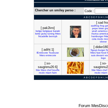
Chercher un smiley perso :
Code :
A
B
C
D
E
F
G
H
I
J
K
[:sad fro
sadfrog
frog
gr
[:pak2kro]
pepe
triste
gr
belge
belgique
baraki
yeah
america
keke
jacky
tuning
frites
murica
america
fricadelle
bennyb
hamburger
frit
cola
mcdo
mcd
obese
[:didier180
[:adiht:1]
5guys
burger
fi
lEntrecote
Toulouse
frites
fast
food
frites
entrecote
suis
devant
vo
logo
[:so-
[:so-
saugrenu26:6]
saugrenu2
frite
frites
chef
bouffe
frite
frites
chef
mcdo
miam
faim
mcdo
miam
A
B
C
D
E
F
G
H
I
J
K
Forum MesDiscu