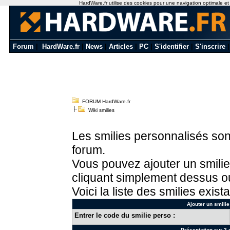
HardWare.fr utilise des cookies pour une navigation optimale et de
Forum
|
HardWare.fr
|
News
|
Articles
|
PC
|
S'identifier
|
S'inscrire
FORUM HardWare.fr
Wiki smilies
Les smilies personnalisés sont
forum.
Vous pouvez ajouter un smilie
cliquant simplement dessus ou
Voici la liste des smilies exista
Ajouter un smilie
Entrer le code du smilie perso :
Présentation sur 3