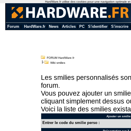
HardWare.fr utilise des cookies pour une navigation optimale et de
Forum
|
HardWare.fr
|
News
|
Articles
|
PC
|
S'identifier
|
S'inscrire
FORUM HardWare.fr
Wiki smilies
Les smilies personnalisés sont
forum.
Vous pouvez ajouter un smilie
cliquant simplement dessus ou
Voici la liste des smilies exista
Ajouter un smilie
Entrer le code du smilie perso :
Présentation sur 3