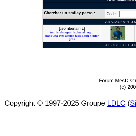
Chercher un smiley perso :
Code :
A
B
C
D
E
F
G
H
I
J
K
[:somberlain:1]
tennis
almagro
nicolas
almugro
hanouna
cyril
airfuck
fuck
gaph
niquer
gras
A
B
C
D
E
F
G
H
I
J
K
Forum MesDiscu
(c) 20
Copyright © 1997-2025 Groupe
LDLC
(
S