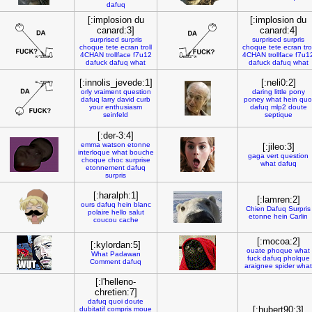
dafuq
[:implosion du
[:implosion du
canard:3]
canard:4]
surprised
surpris
surprised
surpris
choque
tete
ecran
troll
choque
tete
ecran
tro
4CHAN
trollface
f7u12
4CHAN
trollface
f7u1
dafuck
dafuq
what
dafuck
dafuq
what
[:innolis_jevede:1]
[:neli0:2]
orly
vraiment
question
daring
little
pony
dafuq
larry
david
curb
poney
what
hein
quo
your
enthusiasm
dafuq
mlp2
doute
seinfeld
septique
[:der-3:4]
emma
watson
etonne
[:jileo:3]
interloque
what
bouche
gaga
vert
question
choque
choc
surprise
what
dafuq
etonnement
dafuq
surpris
[:haralph:1]
[:lamren:2]
ours
dafuq
hein
blanc
Chien
Dafuq
Surpris
polaire
hello
salut
etonne
hein
Carlin
coucou
cache
[:mocoa:2]
[:kylordan:5]
ouate
phoque
what
What
Padawan
fuck
dafuq
pholque
Comment
dafuq
araignee
spider
what
[:l'helleno-
chretien:7]
dafuq
quoi
doute
[:hubert90:3]
dubitatif
compris
moue