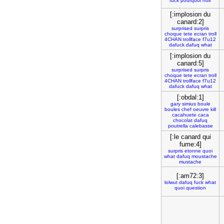
fuck
pourquoi
noir
[:implosion du
canard:2]
surprised
surpris
choque
tete
ecran
troll
4CHAN
trollface
f7u12
dafuck
dafuq
what
[:implosion du
canard:5]
surprised
surpris
choque
tete
ecran
troll
4CHAN
trollface
f7u12
dafuck
dafuq
what
[:obdal:1]
gary
simius
boule
boules
chef
oeuvre
kill
cacahuete
caca
chocolat
dafuq
poutrella
calebasse
[:le canard qui
fume:4]
surpris
etonne
quoi
what
dafuq
moustache
mustache
[:am72:3]
lolwut
dafuq
fuck
what
quoi
question