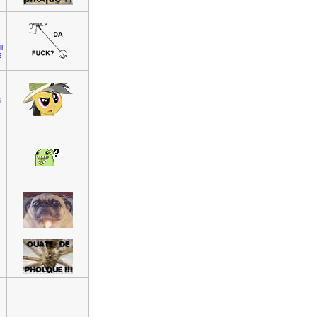
ll
2
i