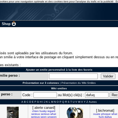
ookies pour une navigation optimale et des cookies tiers pour l'analyse du trafic et la publicité
E
|
Shop
isés sont uploadés par les utilisateurs du forum.
n smilie à votre interface de postage en cliquant simplement dessus ou en re
ies existants :
Ajouter un smilie personnalisé à la liste des favoris
milie perso :
Présentation sur 3 colonnes
|
Présentation du Wiki Smilies
Wiki smilies
 perso :
Code :
ou Mot(s) clé(s) :
A
B
C
D
E
F
G
H
I
J
K
L
M
N
O
P
Q
R
S
T
U
V
W
X
Y
Z
Autres
[:alerte canard]
[:bichromat]
chien
husky
regard
serieux
serious
what
ouate
phoque
what
serious
seen
unseen
fuck
dafuq