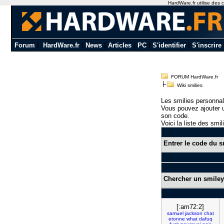
HardWare.fr utilise des c
Forum
|
HardWare.fr
|
News
|
Articles
|
PC
|
S'identifier
|
S'inscrire
FORUM HardWare.fr
Wiki smilies
Les smilies personnal
Vous pouvez ajouter u
son code.
Voici la liste des smil
Entrer le code du s
Chercher un smiley
[:am72:2]
samuel
jackson
chat
etonne
what
dafuq