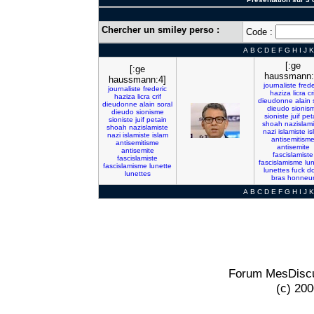
Chercher un smiley perso :
Code :
A
B
C
D
E
F
G
H
I
J
K
[:ge
[:ge
haussmann:
haussmann:4]
journaliste
frede
journaliste
frederic
haziza
licra
cr
haziza
licra
crif
dieudonne
alain
dieudonne
alain
soral
dieudo
sionis
dieudo
sionisme
sioniste
juif
pet
sioniste
juif
petain
shoah
nazislami
shoah
nazislamiste
nazi
islamiste
is
nazi
islamiste
islam
antisemitism
antisemitisme
antisemite
antisemite
fascislamiste
fascislamiste
fascislamisme
lu
fascislamisme
lunette
lunettes
fuck
do
lunettes
bras
honneu
A
B
C
D
E
F
G
H
I
J
K
Forum MesDiscu
(c) 20