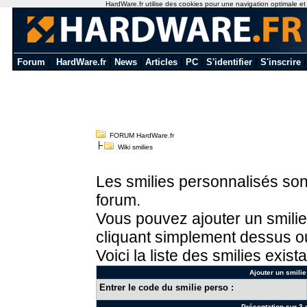
HardWare.fr utilise des cookies pour une navigation optimale et de
Forum
|
HardWare.fr
|
News
|
Articles
|
PC
|
S'identifier
|
S'inscrire
FORUM HardWare.fr
Wiki smilies
Les smilies personnalisés sont
forum.
Vous pouvez ajouter un smilie
cliquant simplement dessus ou
Voici la liste des smilies exista
Ajouter un smilie
Entrer le code du smilie perso :
Présentation sur 3