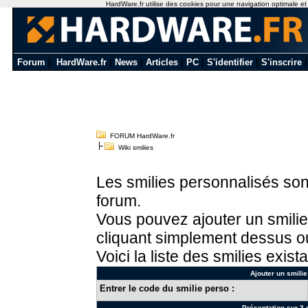
HardWare.fr utilise des cookies pour une navigation optimale et de
Forum
|
HardWare.fr
|
News
|
Articles
|
PC
|
S'identifier
|
S'inscrire
FORUM HardWare.fr
Wiki smilies
Les smilies personnalisés sont
forum.
Vous pouvez ajouter un smilie
cliquant simplement dessus ou
Voici la liste des smilies exista
Ajouter un smilie
Entrer le code du smilie perso :
Présentation sur 3