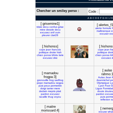
Chercher un smiley perso :
Code :
A
B
C
D
E
F
G
H
I
J
K
[:grisemine1]
[:alertes_f
triste
decu
confus
grise
alerte
formule
mine
desole
decu
malbranque
e
excusez
snif
ouin
excuser
ex
pleurer
clair26
[:hishonss]
[:hishons
cope
jean
francois
cope
jean
fr
politique
droite
hish
politique
droi
chien
ponss
bfmtv
itele
chien
ponss
bf
excusez
dire
excusez
d
[:aulas
[:mamadou
rahmo:1
frogpa:3]
Aulas
Jean
grenouille
frog
sadfrog
Jeanmichel
pr
pepe
mamadou
segpa
Olympique
Ly
puis
peux
permettre
Lyon
Foot
G
doigt
tamer
mere
Ligue
Formida
dedain
mepris
plait
doute
doute
pardon
excusez
pardon
excus
racaille
thug
voyou
puis
perme
reflexion
s
[:maitre
[:nemerg
morissard:4]
excuse
wha