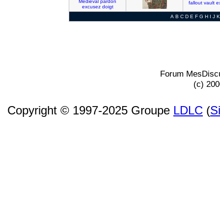
Medieval
pardon
fallout
vault
e
excusez
doigt
A
B
C
D
E
F
G
H
I
J
K
Forum MesDiscu
(c) 20
Copyright © 1997-2025 Groupe
LDLC
(
S