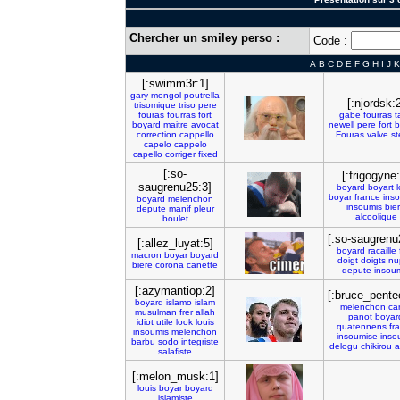
Chercher un smiley perso :
Code :
A
B
C
D
E
F
G
H
I
J
K
[:swimm3r:1]
gary
mongol
poutrella
[:njordsk:
trisomique
triso
pere
fouras
fourras
fort
gabe
fourras
t
boyard
maitre
avocat
newell
pere
fort
b
correction
cappello
Fouras
valve
s
capelo
cappelo
capello
corriger
fixed
[:so-
[:frigogyne
saugrenu25:3]
boyard
boyart
boyar
france
ins
boyard
melenchon
insoumis
bie
depute
manif
pleur
alcoolique
boulet
[:so-saugrenu
[:allez_luyat:5]
boyard
racaille
macron
boyar
boyard
doigt
doigts
nu
biere
corona
canette
depute
insou
[:azymantiop:2]
[:bruce_pente
boyard
islamo
islam
melenchon
ca
musulman
frer
allah
panot
boyar
idiot
utile
look
louis
quatennens
fr
insoumis
melenchon
insoumise
inso
barbu
sodo
integriste
delogu
chikirou
a
salafiste
[:melon_musk:1]
louis
boyar
boyard
islamiste