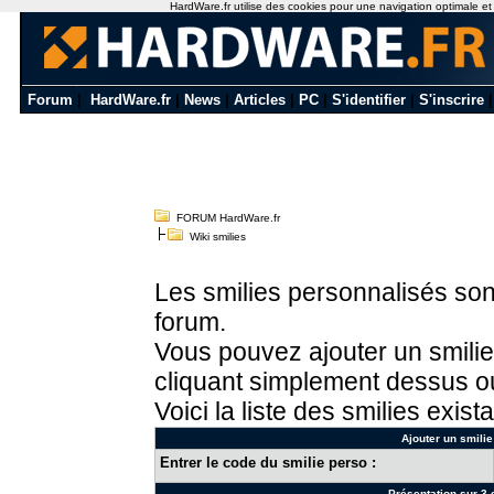
HardWare.fr utilise des cookies pour une navigation optimale et de
Forum
|
HardWare.fr
|
News
|
Articles
|
PC
|
S'identifier
|
S'inscrire
FORUM HardWare.fr
Wiki smilies
Les smilies personnalisés sont
forum.
Vous pouvez ajouter un smilie
cliquant simplement dessus ou
Voici la liste des smilies exista
Ajouter un smilie
Entrer le code du smilie perso :
Présentation sur 3