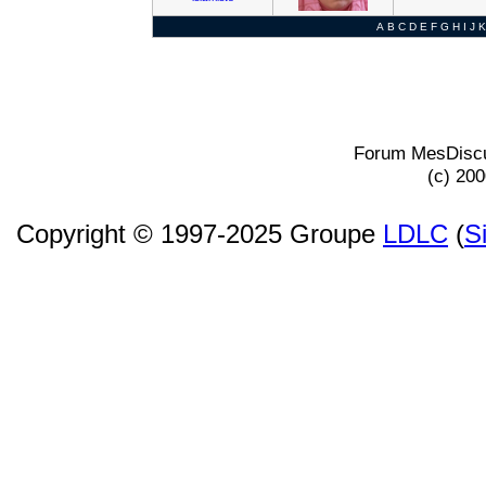
A
B
C
D
E
F
G
H
I
J
K
Forum MesDiscu
(c) 20
Copyright © 1997-2025 Groupe
LDLC
(
S