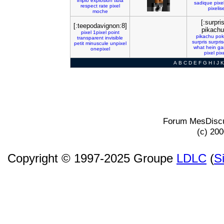
implo
explosion
tibia
sadique
pixe
respect
rate
pixel
pixelis
moche
[:surpri
[:teepodavignon:8]
pikachu
pixel
1pixel
point
pikachu
po
transparent
invisible
surpris
surpri
petit
minuscule
unpixel
what
hein
ga
onepixel
pixel
pix
A
B
C
D
E
F
G
H
I
J
K
Forum MesDiscu
(c) 20
Copyright © 1997-2025 Groupe
LDLC
(
S