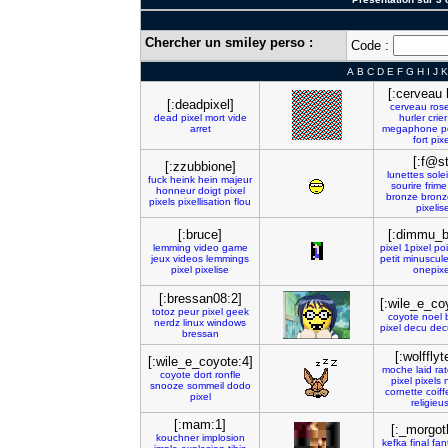
Chercher un smiley perso :
Code :
A
B
C
D
E
F
G
H
I
J
K
[:cerveau 
[:deadpixel]
cerveau
ros
dead
pixel
mort
vide
hurler
crier
arret
megaphone
p
fort
pixe
[:f@st
[:zzubbione]
lunettes
solei
fuck
heink
hein
majeur
sourire
frime
honneur
doigt
pixel
bronze
bronz
pixels
pixellisation
flou
pixelis
[:bruce]
[:dimmu_bo
lemming
video
game
pixel
1pixel
poi
jeux
videos
lemmings
petit
minuscul
pixel
pixelise
onepixe
[:bressan08:2]
[:wile_e_co
totoz
peur
pixel
geek
coyote
noel
nerdz
linux
windows
pixel
decu
dec
bressan
[:wolfflyt
[:wile_e_coyote:4]
moche
laid
rat
coyote
dort
ronfle
pixel
pixels
snooze
sommeil
dodo
cornette
coiff
pixel
religieu
[:mam:1]
[:_morgot
kouchner
implosion
kefka
final
fan