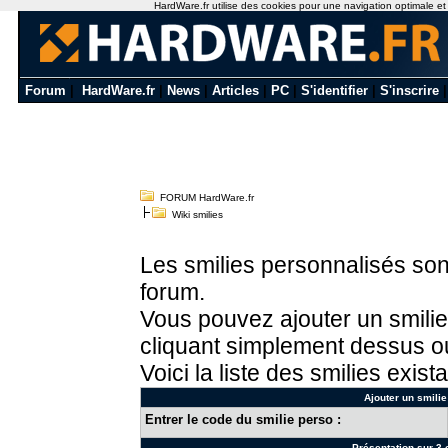
HardWare.fr utilise des cookies pour une navigation optimale et de
Forum
|
HardWare.fr
|
News
|
Articles
|
PC
|
S'identifier
|
S'inscrire
FORUM HardWare.fr
Wiki smilies
Les smilies personnalisés sont
forum.
Vous pouvez ajouter un smilie
cliquant simplement dessus ou
Voici la liste des smilies exista
Ajouter un smilie
Entrer le code du smilie perso :
Présentation sur 3