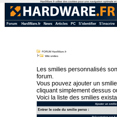
HardWare.fr utilise des cookies pour une navigation optimale et de
Forum
|
HardWare.fr
|
News
|
Articles
|
PC
|
S'identifier
|
S'inscrire
FORUM HardWare.fr
Wiki smilies
Les smilies personnalisés sont
forum.
Vous pouvez ajouter un smilie
cliquant simplement dessus ou
Voici la liste des smilies exista
Ajouter un smilie
Entrer le code du smilie perso :
Présentation sur 3