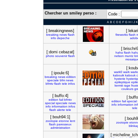
Chercher un smiley perso :
Code :
A
B
C
D
E
F
G
H
I
J
K
[:breakingnews]
[:lekar
breaking
news
flash
fireworks
flash
info
depeche
adob
[:brischr
[:domi cebazat]
haha
flash
haha
photo
souvenir
flash
nelson
muntz
bri
mosaiqu
[:koub
wark0
wark
warkc
[:ipoule:6]
kabouik
kabouk
c
breaking
news
edition
hysterie
hysteri
speciale
bfm
news
epileptique
epil
bfmtv
flash
tele
infos
kermit
rage
frust
couleurs
gr
[:buffo:4]
[:buffo
edition
fail
bfmtv
edition
fail
special
special
speciale
news
info
information
in
info
information
infos
tele
flash
alerte
tele
[:bouh94:1]
[:bouh9
zootopie
etonne
lent
zootopie
etonn
flash
paresseux
blinka
administration
[:micheline_tc