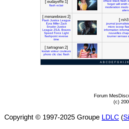
efface
black
flash
o
[:eudayeffe:1]
forget
will
smith
flash
eclair
moderation
modo
alien
[:menarebrave:2]
[:rsh3
Flash
Justice
League
Ezra
Miller
Zack
journal
journalist
Snyder
Justice
micro
scoop
fla
League
ZSJL
Braves
information
informa
Speed
Force
Light
nouvelles
chap
flashpoint
reverse
tourner
sensas
time
[:tartragnan:2]
kodak
voleur
couleurs
photo
clic
clac
flash
A
B
C
D
E
F
G
H
I
J
K
Forum MesDiscu
(c) 20
Copyright © 1997-2025 Groupe
LDLC
(
S