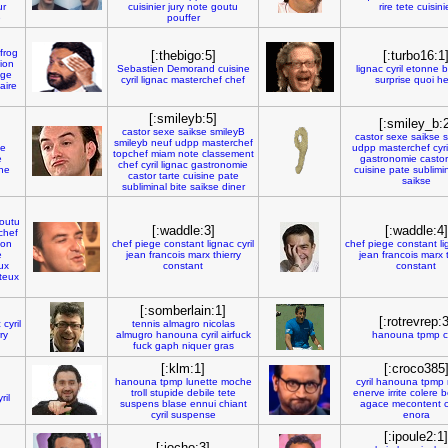
ur
cuisinier
jury
note
goutu
rire
tete
cuisini
e
pouffer
frog
[:thebigo:5]
[:turbo16:1
tion
Sebastien
Demorand
cuisine
lignac
cyril
etonne
b
ge
cyril
lignac
masterchef
chef
surprise
quoi
he
aire
d
[:smileyb:5]
[:smiley_b:2
castor
sexe
saikse
smileyB
castor
sexe
saikse
s
smileyb
neuf
udpp
masterchef
e
udpp
masterchef
cyri
topchef
miam
note
classement
e
gastronomie
castor
chef
cyril
lignac
gastronomie
ine
cuisine
pate
sublimi
castor
tarte
cuisine
pate
saikse
subliminal
bite
saikse
diner
outu
[:waddle:3]
[:waddle:4]
chef
ton
chef
piege
constant
lignac
cyril
chef
piege
constant
l
e
jean
francois
marx
thierry
jean
francois
marx
ux
constant
constant
teux
[:somberlain:1]
[:rotrevrep:3
c
cyril
tennis
almagro
nicolas
ry
almugro
hanouna
cyril
airfuck
hanouna
tpmp
c
fuck
gaph
niquer
gras
[:klm:1]
[:croco385
hanouna
tpmp
lunette
moche
cyril
hanouna
tpmp
troll
stupide
debile
tete
enerve
irrite
colere
b
ril
suspens
blase
ennui
chiant
agace
mecontent
cyril
suspense
enora
[:ipoule2:1]
[:jocho:3]