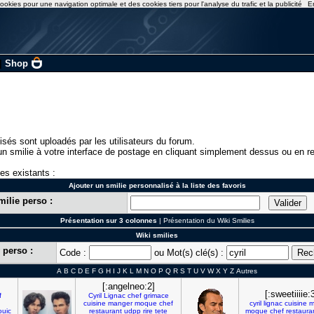
ookies pour une navigation optimale et des cookies tiers pour l'analyse du trafic et la publicité
E
|
Shop
isés sont uploadés par les utilisateurs du forum.
n smilie à votre interface de postage en cliquant simplement dessus ou en re
ies existants :
Ajouter un smilie personnalisé à la liste des favoris
milie perso :
Présentation sur 3 colonnes
|
Présentation du Wiki Smilies
Wiki smilies
 perso :
Code :
ou Mot(s) clé(s) :
A
B
C
D
E
F
G
H
I
J
K
L
M
N
O
P
Q
R
S
T
U
V
W
X
Y
Z
Autres
[:angelneo:2]
[:sweetiiiie:
f
Cyril
Lignac
chef
grimace
cuisine
manger
moque
chef
cyril
lignac
cuisine
m
ouic
restaurant
udpp
rire
tete
moque
chef
restaura