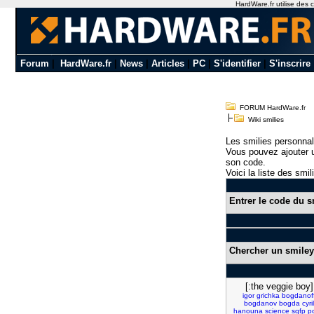
HardWare.fr utilise des c
Forum
|
HardWare.fr
|
News
|
Articles
|
PC
|
S'identifier
|
S'inscrire
FORUM HardWare.fr
Wiki smilies
Les smilies personnal
Vous pouvez ajouter u
son code.
Voici la liste des smil
Entrer le code du s
Chercher un smiley
[:the veggie boy]
igor
grichka
bogdanof
bogdanov
bogda
cyril
hanouna
science
sqfp
p