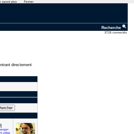
n savoir plus
Fermer
Recherche
3726 connectés
ntrant directement
3]
anger
nt
udpp