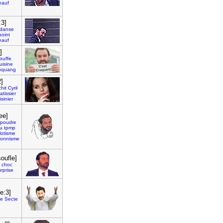
eauf
:3]
danse
point
eauf
]
ouffe
uisine
oquang
2]
chit
Cyril
atissier
isinier
ee]
poudre
u
tpmp
otisme
ionnisme
oufle]
choc
rprise
e:3]
e
Secte