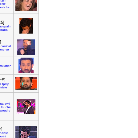
naim
l
rire
potiche
:5]
acepalm
baba
]
combat
enerve
]
mulation
x:5]
a
tpmp
triste
na
cyril
touche
poudre
e]
danse
point