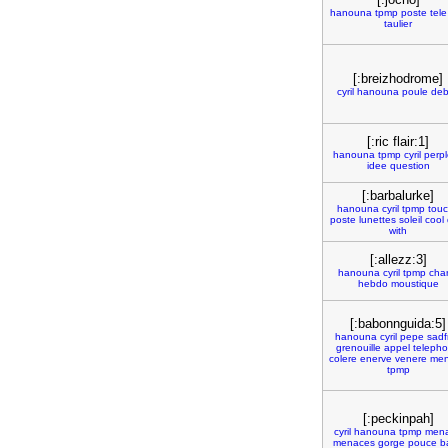
hanouna
tpmp
poste
tele
taulier
[:breizhodrome]
cyril
hanouna
poule
deb
[:ric flair:1]
hanouna
tpmp
cyril
perp
idee
question
[:barbalurke]
hanouna
cyril
tpmp
tou
poste
lunettes
soleil
cool
with
[:allezz:3]
hanouna
cyril
tpmp
char
hebdo
moustique
[:babonnguida:5]
hanouna
cyril
pepe
sadf
grenouille
appel
teleph
colere
enerve
venere
me
tpmp
[:peckinpah]
cyril
hanouna
tpmp
men
menaces
gorge
pouce
b