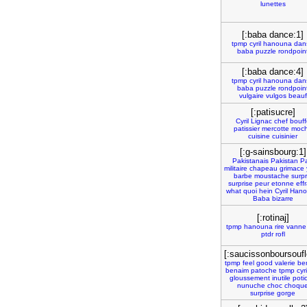
lunettes
[:baba dance:1]
tpmp
cyril
hanouna
dan
baba
puzzle
rondpoin
[:baba dance:4]
tpmp
cyril
hanouna
dan
baba
puzzle
rondpoin
vulgaire
vulgos
beauf
[:patisucre]
Cyril
Lignac
chef
bouff
patissier
mercotte
moc
cuisine
cuisinier
[:g-sainsbourg:1]
Pakistanais
Pakistan
Pa
militaire
chapeau
grimace
barbe
moustache
surpr
surprise
peur
etonne
eff
what
quoi
hein
Cyril
Hano
Baba
bizarre
[:rotinaj]
tpmp
hanouna
rire
vanne
ptdr
rofl
[:saucissonboursoufl
tpmp
feel
good
valerie
be
benaim
patoche
tpmp
cyri
gloussement
inutile
poti
nunuche
choc
choqu
surprise
gorge