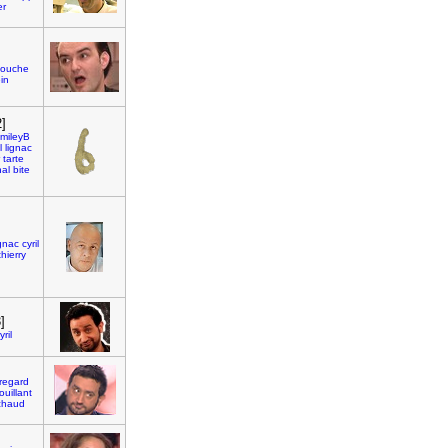
er
]
ouche
in
]
mileyB
l
lignac
tarte
nal
bite
ignac
cyril
thierry
]
yril
]
regard
ouillant
chaud