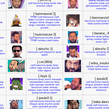
valerie
benaim
be
cyril
cyril
hanouna
tpmp
poste
tele
patoche
tpmp
cyri
bouche
colere
gloussement
inutile
nunuche
[:liammanziel:2]
TPMP
Cyril
Hanouna
Cyril
[:liammanziel
Baba
Cocaine
Cocainomane
Hanouna
Cyril
tpmp
f
ile
drogue
farine
drogue
coke
triste
putain
bordel
neige
colombie
colombienne
poudre
[:banana_:4
[:louismasure:3]
Hanouna
tpmp
poing
lexe
Cyril
Hanouna
touche
poste
poing
combat
fight
TPMP
tunisien
paki
baba
vener
cyril
[:alexxhz:1]
[:alexxhz:2
che
hanouna
cyril
telephone
tpmp
hanouna
cyril
tpmp
si
deal
appel
emotion
[:cric3954]
[:erika_moulo
cyril
hanouna
tpmp
tyran
lie
pleurer
cyril
hanoun
colere
rage
enerve
gueule
chiale
larme
barbu
crise
rageux
[:heyk:1]
[:ipoule3]
hanouna
tpmp
sueur
transpire
rog
transpiration
insecure
front
cyril
hanouna
hanou
one
paki
eponge
serviette
cyril
drogue
poisson
tpmp
nace
fanzouze
maire
moreau
poste
coke
cannabis
blague
easy
facile
cool
hilare
hainance
poing
banderas
plaisir
[:ipoule3:1]
cyril
hanouna
hanouna
cyril
[:baba danc
drogue
tpmp
touche
poste
ace
tpmp
cyril
hanouna
coke
cannabis
poudre
aba
baba
puzzle
rond