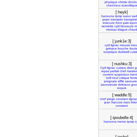
physique
chimie
docte
chercheur
scientifiqu
[:heyk]
hanouna
tpmp
sueur
sad
pepe
transpire
transpira
insecure
front
paki
epon
serviette
cyril
fanzouze
m
moreau
blague
chau
[:junk1e:3]
cyril
lignac
mouais
mou
grimace
bouche
dout
sceptique
dubitatif
cuis
[:nushku:3]
Cyril
lignac
cuisine
diner
g
repas
parfait
chef
master
content
suspicieux
men
troll
neuf
critique
fent
prognate
siffle
savoure
savoureuse
delicieux
gou
exquis
[:waddle:5]
chef
piege
constant
ligna
jean
francois
marx
thier
constant
[:ipoubelle:4]
hanouna
momo
tpmp
cy
[:jocho]