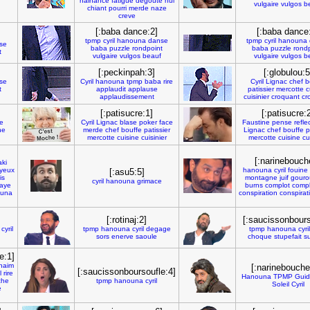
hainance
fatigue
degoute
nul
vulgaire
vulgos
b
chiant
pourri
merde
naze
creve
[:baba dance:2]
[:baba dance
tpmp
cyril
hanouna
danse
tpmp
cyril
hanouna
se
baba
puzzle
rondpoint
baba
puzzle
rond
t
vulgaire
vulgos
beauf
vulgaire
vulgos
b
[:peckinpah:3]
[:globulou:5
se
Cyril
hanouna
tpmp
baba
rire
Cyril
Lignac
chef
b
t
applaudit
applause
patissier
mercotte
c
applaudissement
cuisinier
croquant
cr
[:patisucre:1]
[:patisucre:
e
Cyril
Lignac
blase
poker
face
Faustine
pense
refle
he
merde
chef
bouffe
patissier
Lignac
chef
bouffe
p
mercotte
cuisine
cuisinier
mercotte
cuisine
cu
[:narinebouch
ki
yeux
hanouna
cyril
fouine
[:asu5:5]
is
montagne
juif
gouro
cyril
hanouna
grimace
raye
burns
complot
compl
una
conspiration
conspirat
[:rotinaj:2]
[:saucissonbours
cyril
tpmp
hanouna
cyril
degage
tpmp
hanouna
cyril
sors
enerve
saoule
choque
stupefait
su
e:1]
naim
[:narinebouche
[:saucissonboursoufle:4]
l
rire
Hanouna
TPMP
Guid
che
tpmp
hanouna
cyril
Soleil
Cyril
e