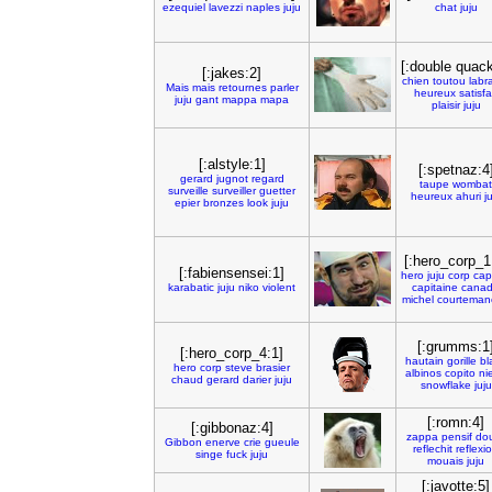
ezequiel
lavezzi
naples
juju
chat
juju
[:double quack
[:jakes:2]
chien
toutou
labr
Mais
mais
retournes
parler
heureux
satisfa
juju
gant
mappa
mapa
plaisir
juju
[:alstyle:1]
[:spetnaz:4
gerard
jugnot
regard
taupe
wombat
surveille
surveiller
guetter
heureux
ahuri
j
epier
bronzes
look
juju
[:hero_corp_1
[:fabiensensei:1]
hero
juju
corp
cap
karabatic
juju
niko
violent
capitaine
cana
michel
courteman
[:grumms:1
[:hero_corp_4:1]
hautain
gorille
bl
hero
corp
steve
brasier
albinos
copito
ni
chaud
gerard
darier
juju
snowflake
juju
[:romn:4]
[:gibbonaz:4]
zappa
pensif
do
Gibbon
enerve
crie
gueule
reflechit
reflexi
singe
fuck
juju
mouais
juju
[:javotte:5]