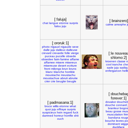
[:faluja]
[:brainzero]
chat
langue
etonne
surpris
calme
amorphe
j
falou
juju
[:ororuk:1]
photo
nigaud
nigaude
sexe
dalle
juju
dalleux
dalleuse
[:le nouvea
crevard
crevarde
folle
vierge
puceau
pucelle
obsede
shlomo:2]
obsedee
faim
famine
affame
kroenen
classe
n
affamee
misere
misereux
cool
tranche
che
misereuse
desert
ecriture
sade
juju
sadiq
front
milongs
brun
bruns
enfergarcon
hell
blanc
blanche
horrible
moustache
moustachu
moustachue
abruti
abrutie
crier
crie
beugler
beugle
[:doucheba
forever:1]
[:padmasana:1]
dovakor
douche
douche
connard
bruce
willis
etonne
what
branleur
bogos
quoi
juju
effraye
surpris
beau
gosse
mus
suspicieux
hein
regard
fuck
musculation
fri
damned
horreur
horrifie
shit
bandana
roug
ouch
bouche
levres
po
dominant
wigge
duckface