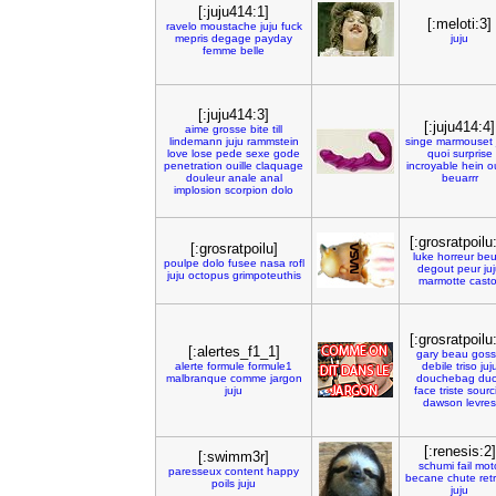
[:juju414:1]
[:meloti:3]
ravelo
moustache
juju
fuck
mepris
degage
payday
juju
femme
belle
[:juju414:3]
[:juju414:4]
aime
grosse
bite
till
lindemann
juju
rammstein
singe
marmouset
love
lose
pede
sexe
gode
quoi
surprise
penetration
ouille
claquage
incroyable
hein
o
douleur
anale
anal
beuarrr
implosion
scorpion
dolo
[:grosratpoilu
[:grosratpoilu]
luke
horreur
beu
poulpe
dolo
fusee
nasa
rofl
degout
peur
ju
juju
octopus
grimpoteuthis
marmotte
casto
[:grosratpoilu
[:alertes_f1_1]
gary
beau
gos
alerte
formule
formule1
debile
triso
juj
malbranque
comme
jargon
douchebag
du
juju
face
triste
sourci
dawson
levres
[:renesis:2]
[:swimm3r]
schumi
fail
mot
paresseux
content
happy
becane
chute
ret
poils
juju
juju