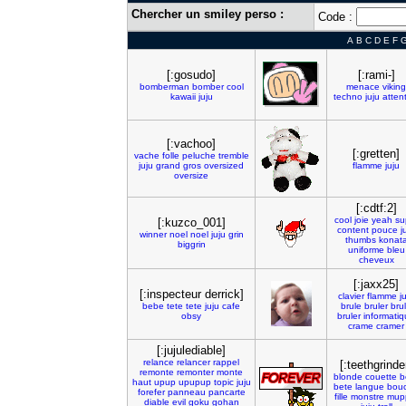
Chercher un smiley perso :
Code :
A
B
C
D
E
F
[:gosudo]
[:rami-]
bomberman
bomber
cool
menace
viking
kawaii
juju
techno
juju
atten
[:vachoo]
[:gretten]
vache
folle
peluche
tremble
juju
grand
gros
oversized
flamme
juju
oversize
[:cdtf:2]
cool
joie
yeah
su
[:kuzco_001]
content
pouce
j
winner
noel
noel
juju
grin
thumbs
konat
biggrin
uniforme
bleu
cheveux
[:jaxx25]
[:inspecteur derrick]
clavier
flamme
j
bebe
tete
tete
juju
cafe
brule
bruler
bru
obsy
bruler
informati
crame
cramer
[:jujulediable]
relance
relancer
rappel
[:teethgrinde
remonte
remonter
monte
blonde
couette
b
haut
upup
upupup
topic
juju
bete
langue
bou
forefer
panneau
pancarte
fille
monstre
mup
diable
evil
goku
gohan