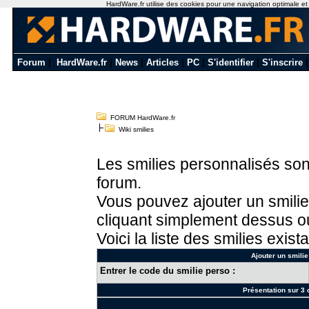
HardWare.fr utilise des cookies pour une navigation optimale et de
Forum
|
HardWare.fr
|
News
|
Articles
|
PC
|
S'identifier
|
S'inscrire
FORUM HardWare.fr
Wiki smilies
Les smilies personnalisés sont
forum.
Vous pouvez ajouter un smilie
cliquant simplement dessus ou
Voici la liste des smilies exista
Ajouter un smilie
Entrer le code du smilie perso :
Présentation sur 3