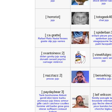
juju
druck
winner
sao
juju
[:horrorist]
[:totogeek46
juju
chat
juju
[:spiderban:
[:ca gratte]
enfant
pleure
pro
Rafael
Rafa
Nadal
fesses
spiderban
juju
gratte
slip
juju
vamos
visagepaume
fa
palm
facepal
[:xxantoinexx:2]
[:viewtifulgro
dolan
gooby
juju
sang
sorento
saint
se
donald
canard
psycho
juju
carnage
violence
[:nazztazz:2]
[:berserking:
prozac
juju
metallica
juju
[:paydaybear:3]
[:leif erikson:
Tank
bonhomme
Abbott
gentil
idiot
biere
barbu
freddy
aveugle
l
pruneaux
juju
bisou
amour
boussole
orienta
gifle
catch
catcheur
couilles
juju
fleche
direct
homme
viril
barbe
grow
gros
yeux
bandes
br
obese
suffisant
costaud
cherche
bigleu
baleze