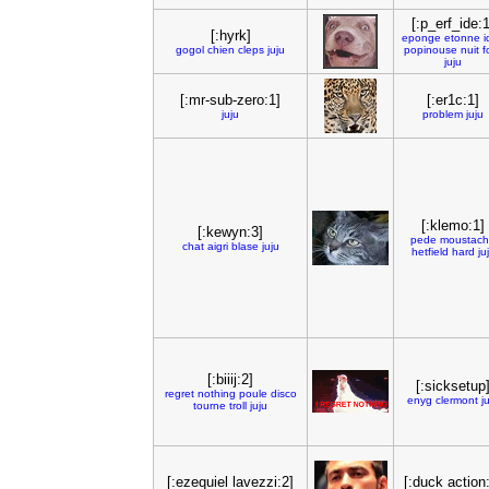
[:p_erf_ide:1
[:hyrk]
eponge
etonne
i
gogol
chien
cleps
juju
popinouse
nuit
f
juju
[:mr-sub-zero:1]
[:er1c:1]
juju
problem
juju
[:klemo:1]
[:kewyn:3]
pede
moustac
chat
aigri
blase
juju
hetfield
hard
ju
[:biiij:2]
[:sicksetup
regret
nothing
poule
disco
enyg
clermont
j
tourne
troll
juju
[:ezequiel lavezzi:2]
[:duck action