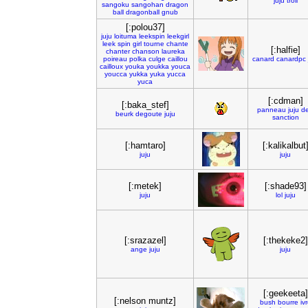
juju
troll
sangoku
sangohan
dragon
ball
dragonball
gnub
[:polou37]
juju
loituma
leekspin
leekgirl
leek
spin
girl
tourne
chante
[:halfie]
chanter
chanson
laureka
poireau
polka
culge
caillou
canard
canardpc
cailloux
youka
youkka
youca
youcca
yukka
yuka
yucca
yuca
[:cdman]
[:baka_stef]
panneau
juju
de
beurk
degoute
juju
sanction
[:hamtaro]
[:kalikalbut
juju
juju
[:metek]
[:shade93]
juju
lol
juju
[:srazazel]
[:thekeke2]
ange
juju
juju
[:geekeeta]
[:nelson muntz]
bush
bourre
iv