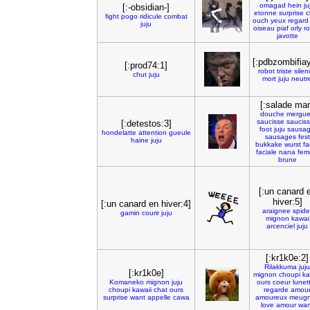
omagad
hein
ju
[:-obsidian-]
etonne
surprise
c
fight
pogo
ridicule
combat
ouch
yeux
regard
juju
oiseau
piaf
orly
ro
javotte
[:pdbzombifiay
[:prod74:1]
robot
triste
silen
chut
juju
mort
juju
neutr
[:salade ma
douche
mergu
saucisse
saucis
[:detestos:3]
foot
juju
sausa
hondelatte
attention
gueule
sausages
fest
haine
juju
bukkake
wurst
fa
faciale
nana
fe
brune
[:un canard 
hiver:5]
[:un canard en hiver:4]
araignee
spide
gamin
courir
juju
mignon
kawai
arcenciel
juju
[:kr1k0e:2]
Rilakkuma
juju
[:kr1k0e]
mignon
choupi
ka
Komaneko
mignon
juju
ours
coeur
lunet
choupi
kawaii
chat
ours
regarde
amou
surprise
want
appelle
cawa
amoureux
meug
love
amour
wan