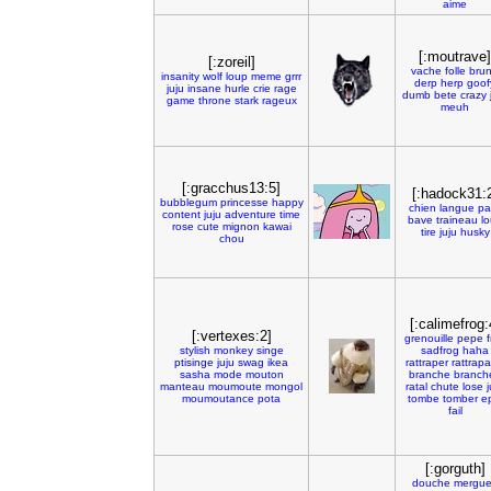
aime
[:moutrave]
[:zoreil]
vache
folle
bru
insanity
wolf
loup
meme
grrr
derp
herp
goof
juju
insane
hurle
crie
rage
dumb
bete
crazy
game
throne
stark
rageux
meuh
[:gracchus13:5]
[:hadock31:
bubblegum
princesse
happy
chien
langue
pa
content
juju
adventure
time
bave
traineau
l
rose
cute
mignon
kawai
tire
juju
husky
chou
[:calimefrog:
[:vertexes:2]
grenouille
pepe
f
stylish
monkey
singe
sadfrog
haha
ptisinge
juju
swag
ikea
rattraper
rattrap
sasha
mode
mouton
branche
branch
manteau
moumoute
mongol
ratal
chute
lose
j
moumoutance
pota
tombe
tomber
e
fail
[:gorguth]
douche
mergu