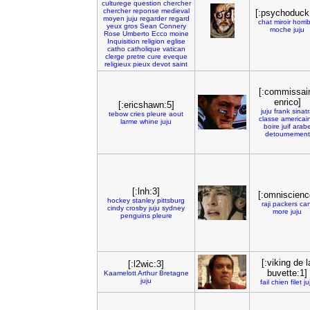
culturege
question
chercher
chercher
reponse
medieval
[:psychoduck
moyen
juju
regarder
regard
chat
miroir
horri
yeux
gros
Sean
Connery
moche
juju
Rose
Umberto
Ecco
moine
Inquisition
religion
eglise
catho
catholique
vatican
clerge
pretre
cure
eveque
religieux
pieux
devot
saint
[:commissai
enrico]
[:ericshawn:5]
juju
frank
sinat
tebow
cries
pleure
aout
classe
americai
larme
whine
juju
boire
juif
arab
detournement
[:lnh:3]
[:omniscienc
hockey
stanley
pittsburg
raji
packers
can
cindy
crosby
juju
sydney
more
juju
penguins
pleure
[:viking de l
[:l2wic:3]
buvette:1]
Kaamelott
Arthur
Bretagne
juju
fail
chien
filet
ju