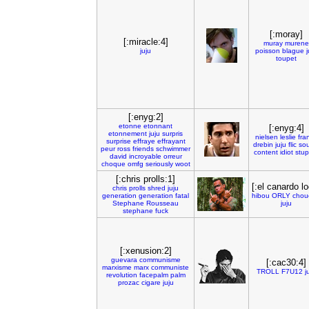
[:moray]
[:miracle:4]
muray
murene
juju
poisson
blague
j
toupet
[:enyg:2]
etonne
etonnant
[:enyg:4]
etonnement
juju
surpris
nielsen
leslie
fra
surprise
effraye
effrayant
drebin
juju
flic
sou
peur
ross
friends
schwimmer
content
idiot
stup
david
incroyable
orreur
choque
omfg
seriously
woot
[:chris prolls:1]
[:el canardo l
chris
prolls
shred
juju
generation
generation
fatal
hibou
ORLY
chou
Stephane
Rousseau
juju
stephane
fuck
[:xenusion:2]
guevara
communisme
[:cac30:4]
marxisme
marx
communiste
TROLL
F7U12
j
revolution
facepalm
palm
prozac
cigare
juju