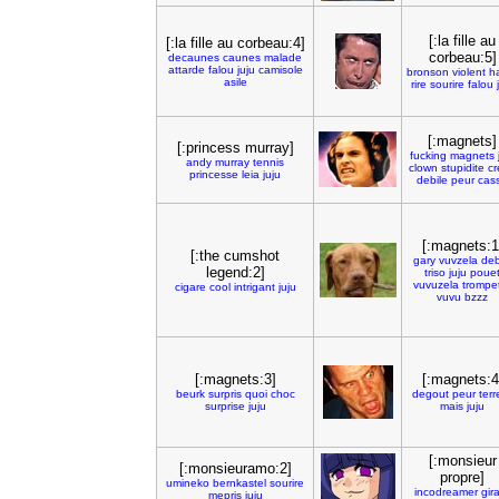
[:la fille au
[:la fille au corbeau:4]
corbeau:5]
decaunes
caunes
malade
attarde
falou
juju
camisole
bronson
violent
h
asile
rire
sourire
falou
[:magnets]
[:princess murray]
fucking
magnets
andy
murray
tennis
clown
stupidite
cr
princesse
leia
juju
debile
peur
cas
[:magnets:1
[:the cumshot
gary
vuvzela
deb
legend:2]
triso
juju
poue
vuvuzela
trompe
cigare
cool
intrigant
juju
vuvu
bzzz
[:magnets:3]
[:magnets:4
beurk
surpris
quoi
choc
degout
peur
terr
surprise
juju
mais
juju
[:monsieur
[:monsieuramo:2]
propre]
umineko
bernkastel
sourire
incodreamer
gir
mepris
juju