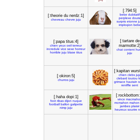
[:794:5]
bebe
dubitatif
[:theorie du nerdz:1]
perplexe
dout
chevreau
chevre
juju
surpris
etonne
j
imploqion
beb
[:tartare de
[:papa titus:4]
marmotte:2
chien
yeux
oeil
terreur
incredule
vice
sexe
horreur
chat
content
hur
horrible
juju
blase
titus
juju
[:kapitan wurs
chien
clebs
juj
[:okiron:5]
clebard
toutou
k
churros
juju
grimace
hautain
s
reniffle
sent
[:rockbottom:
[:haha dopi:1]
vince
macmaho
foot
ribas
dijon
nuque
mcmahon
mahon
football
ballon
galipette
jambes
plaisir
nimp
juju
heureux
sourire
n