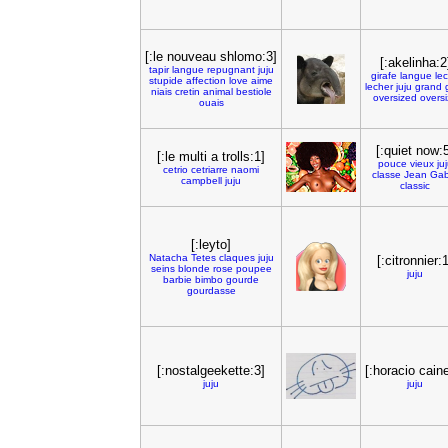
[:le nouveau shlomo:3]
[:akelinha:2
tapir
langue
repugnant
juju
girafe
langue
le
stupide
affection
love
aime
lecher
juju
grand
niais
cretin
animal
bestiole
oversized
oversi
ouais
[:quiet now:
[:le multi a trolls:1]
pouce
vieux
ju
cetrio
cetriarre
naomi
classe
Jean
Gab
campbell
juju
classic
[:leyto]
Natacha
Tetes
claques
juju
[:citronnier:1
seins
blonde
rose
poupee
juju
barbie
bimbo
gourde
gourdasse
[:nostalgeekette:3]
[:horacio cain
juju
juju