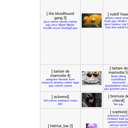
[:the bloodhound
[:rudolf hoax
gang:3]
gibson
miroir
reve
hurle
juju
cthulhu
peur
mince
merde
crainte
peur
horreur
crie
juju
yeux
flippe
flipper
that
shit
rudolf
h
trouille
zuuut
moshgirl
juju
[:tartare de
[:tartare de
marmotte:5
marmotte:4]
fierte
viking
araignee
flamme
burn
scandinace
essence
destroy
colere
rage
moonzoid
juju
cramer
crame
paydaybear
moo
juju
guerrier
peux
[:bromure d
[:ackernul]
cheval]
fail
coince
asiatique
oups
juju
fier
juju
[:sophiste]
american
psyc
christian
bale
ju
patrick
batema
whoua
vache
[:helmut_bar:2]