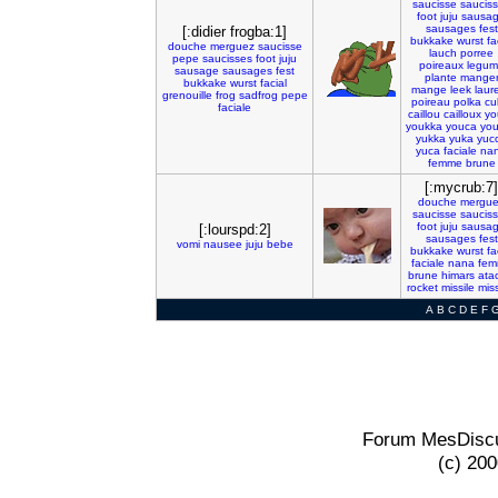
saucisse
saucis
foot
juju
sausa
sausages
fest
[:didier frogba:1]
bukkake
wurst
fa
douche
merguez
saucisse
lauch
porree
pepe
saucisses
foot
juju
poireaux
legum
sausage
sausages
fest
plante
mange
bukkake
wurst
facial
mange
leek
laur
grenouille
frog
sadfrog
pepe
poireau
polka
cu
faciale
caillou
cailloux
yo
youkka
youca
yo
yukka
yuka
yuc
yuca
faciale
na
femme
brune
[:mycrub:7]
douche
mergu
saucisse
saucis
foot
juju
sausa
[:lourspd:2]
sausages
fest
vomi
nausee
juju
bebe
bukkake
wurst
fa
faciale
nana
fe
brune
himars
ata
rocket
missile
miss
A
B
C
D
E
F
Forum MesDiscu
(c) 20