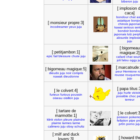
biberon
juju
[:implosion 
caca]
bondour
chat
as
asiatique
bonjo
[:monsieur propre:3]
chinois
japonai
incodreamer
yeux
juju
kawai
serious
ser
bondoir
bondou
japonais
lulz
perp
absurde
implosi
juju
[:bigorneau
[:petitjambon:1]
magique:2]
epic
fail
blessure
chute
juju
cafard
chat
sour
joli
falou
oggy
j
[:marcatrude:
[:bigorneau magique:5]
peur
Hermione
r
dieudo
juju
noir
compris
rousse
rouquemo
nawak
dieudonne
juju
[:papa titus:
[:le colvert:4]
juju
hurle
victoi
furieux
furious
poussin
possible
choc
pe
oiseau
oisillon
juju
terreur
[:tartare de
[:le colvert:3
marmotte:1]
poisson
pokem
klink
violon
pleure
plaindre
fellation
pipe
pr
plainte
larmes
larme
pr0n
porno
juj
calimero
juju
obsy
schultz
[:milf and duck
[:howard th
lovers:3]