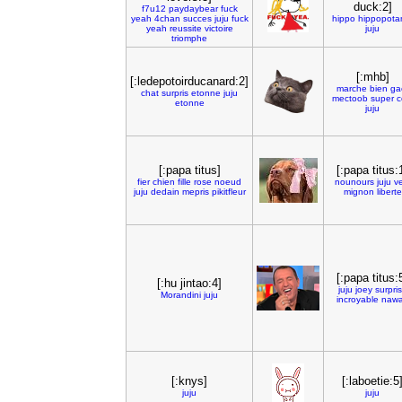
duck:2]
f7u12
paydaybear
fuck
yeah
4chan
succes
juju
fuck
hippo
hippopot
yeah
reussite
victoire
juju
triomphe
[:mhb]
[:ledepotoirducanard:2]
marche
bien
ga
chat
surpris
etonne
juju
mectoob
super
c
etonne
juju
[:papa titus]
[:papa titus:
fier
chien
fille
rose
noeud
nounours
juju
ve
juju
dedain
mepris
pikitfleur
mignon
liberte
[:papa titus:
[:hu jintao:4]
juju
joey
surpri
Morandini
juju
incroyable
naw
[:knys]
[:laboetie:5
juju
juju