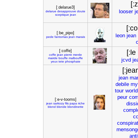
[:
[:delarue3]
looser
j
delarue
desapprouve
doute
sceptique
jean
[:co
[:be_pipo]
leon
jean
pede
fantomas
jean
marais
[:coffe]
[:le
coffe
jean
pierre
merde
mairde
bouffe
malbouffe
jcvd
je
yeux
tete
phosphate
[:jea
jean
mar
debile
my
tour
world
peur
com
[:e-v-tooms]
diss
jean
sarkozy
fils
papa
riche
blond
blonde
blondinette
compl
co
conspira
mensong
ant