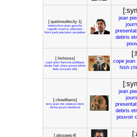
[:sy
jean
pie
[:quetinouillecity:1]
jour
melenchon
jean
gauche
capello
nuance
attention
presentat
front
parti
precision
socialiste
debris
et
pouv
[
[:hishonss]
cope
jean
cope
jean
francois
politique
droite
hish
chien
ponss
bfmtv
hish
ch
itele
excusez
dire
[:sy
jean
pie
jour
[:cliowilliams]
presentat
reno
jean
rire
visiteurs
dent
dents
pourri
medieval
debris
et
pouvoir
[
[:alissawg:4]