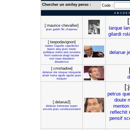
Chercher un smiley perso :
Code :
A
B
C
D
E
[:maurice chevallier]
larque
la
jean
gabin
flic
chapeau
gilardi
rol
[:teepodavignon]
maitre
Capello
capellovici
lepen
aloy
jean
marie
delarue
j
politique
index
tete
lunettes
front
national
doigt
raciste
noir
nwar
dissident
dissidence
[:cmshadow]
delarue
rire
moque
moquerie
ahah
haha
rigole
rigoler
jean
d
moquer
[:
petrus
que
doute
n
[:delarue2]
menton
delarue
interesse
super
encore
jean
condescendant
reflechit
pensif
sc