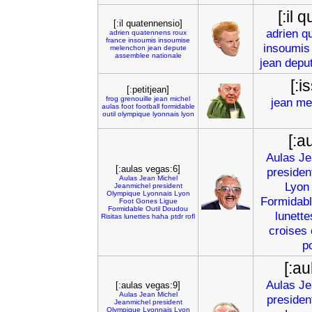
[:il 
[:il quatennensio]
adrien
q
adrien
quatennens
roux
france
insoumis
insoumise
insoumis
melenchon
jean
depute
assemblee
nationale
jean
depu
[:i
[:petitjean]
frog
grenouille
jean
michel
jean
me
aulas
foot
football
formidable
outil
olympique
lyonnais
lyon
[:a
Aulas
Je
[:aulas vegas:6]
presiden
Aulas
Jean
Michel
Lyon
Jeanmichel
president
Olympique
Lyonnais
Lyon
Formidab
Foot
Gones
Ligue
Formidable
Outil
Doudou
lunette
Risitas
lunettes
haha
ptdr
rofl
croises
p
[:a
Aulas
Je
[:aulas vegas:9]
Aulas
Jean
Michel
presiden
Jeanmichel
president
Olympique
Lyonnais
Lyon