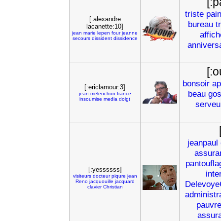
[:
triste
pain
[:alexandre
bureau
t
lacanette:10]
affich
jean
marie
lepen
four
jeanne
secours
dissident
dissidence
annivers
[:
bonsoir
ap
[:ericlamour:3]
beau
go
jean
melenchon
france
insoumise
media
doigt
serveu
jeanpaul
assura
pantoufla
[:yessssss]
inte
visiteurs
docteur
piqure
jean
Reno
jacquouille
jacquard
Delevoye
clavier
Christian
administr
pauvre
assur