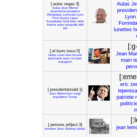
Aulas
Je
[:aulas vegas:3]
Aulas
Jean
Michel
presiden
Jeanmichel
president
Olympique
Lyonnais
Lyon
Lyon
Foot
Gones
Ligue
Formidable
Outil
bien
oklm
Formida
fraiche
relax
tranquille
kikil
sisi
lunettes
h
[:
[:el burro travo:5]
Jean
Ma
risitas
coran
livre
lecture
jeanmarie
issou
occupe
main
t
espagnol
perv
[:eme
eric
ze
[:presidentdonald:1]
lepenisa
Jean
Melenchon
doigt
patriote
inquisiteur
Trump
politici
m
[:
[:persons pr0ject:3]
jean
lem
lunettes
Jean
Seberg
classic