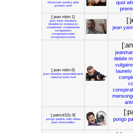
quoi
wh
mezouzah
pardon
pitie
poisson
avril
premi
[:jean robin:1]
[:
jean
robin
dissident
dissidence
resistance
jean
yan
complotiste
complotisme
conspiration
conspirationniste
conspirationnisme
[:a
jeanmar
debile
m
vulgaire
[:jean robin:6]
launetv
jean
messiha
rassemblement
compl
national
arme
fusil
co
conspira
mensong
ant
[:p
[:patrick52s:9]
pongo
pa
pongo
patrick
calin
risitas
jean
retrouvailles