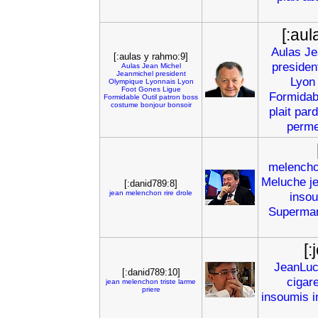
[:au
Aulas
Je
[:aulas y rahmo:9]
presiden
Aulas
Jean
Michel
Jeanmichel
president
Lyon
Olympique
Lyonnais
Lyon
Foot
Gones
Ligue
Formidab
Formidable
Outil
patron
boss
costume
bonjour
bonsoir
plait
par
perme
melench
Meluche
j
[:danid789:8]
jean
melenchon
rire
drole
inso
Superma
[
JeanLu
[:danid789:10]
cigar
jean
melenchon
triste
larme
priere
insoumis