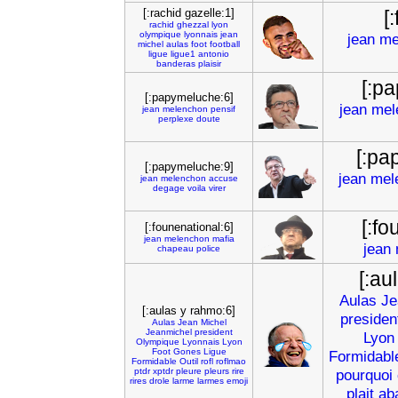
[:rachid gazelle:1]
[:
rachid
ghezzal
lyon
olympique
lyonnais
jean
jean
me
michel
aulas
foot
football
ligue
ligue1
antonio
banderas
plaisir
[:p
[:papymeluche:6]
jean
mel
jean
melenchon
pensif
perplexe
doute
[:pa
[:papymeluche:9]
jean
mel
jean
melenchon
accuse
degage
voila
virer
[:fo
[:founenational:6]
jean
melenchon
mafia
jean
chapeau
police
[:au
Aulas
Je
[:aulas y rahmo:6]
presiden
Aulas
Jean
Michel
Jeanmichel
president
Lyon
Olympique
Lyonnais
Lyon
Foot
Gones
Ligue
Formidabl
Formidable
Outil
rofl
roflmao
ptdr
xptdr
pleure
pleurs
rire
pourquoi
rires
drole
larme
larmes
emoji
plait
ab