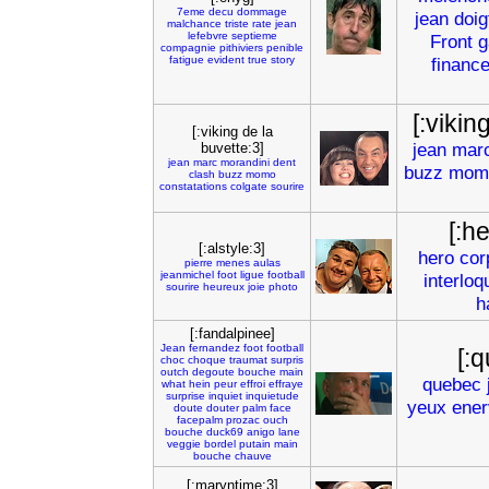
7eme
decu
dommage
jean
doig
malchance
triste
rate
jean
lefebvre
septieme
Front
g
compagnie
pithiviers
penible
fatigue
evident
true
story
financ
[:vikin
[:viking de la
jean
mar
buvette:3]
jean
marc
morandini
dent
buzz
mom
clash
buzz
momo
constatations
colgate
sourire
[:h
[:alstyle:3]
hero
cor
pierre
menes
aulas
jeanmichel
foot
ligue
football
interloq
sourire
heureux
joie
photo
h
[:fandalpinee]
Jean
fernandez
foot
football
[:
choc
choque
traumat
surpris
outch
degoute
bouche
main
quebec
what
hein
peur
effroi
effraye
surprise
inquiet
inquietude
yeux
ener
doute
douter
palm
face
facepalm
prozac
ouch
bouche
duck69
anigo
lane
veggie
bordel
putain
main
bouche
chauve
[:maryntime:3]