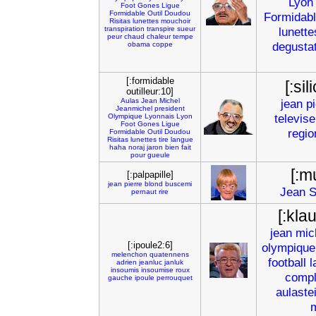
Lyon
Foot
Gones
Ligue
Formidable
Outil
Doudou
Formidab
Risitas
lunettes
mouchoir
transpiration
transpire
sueur
lunette
peur
chaud
chaleur
tempe
degusta
obama
coppe
[:formidable
[:si
outilleur:10]
Aulas
Jean
Michel
jean
pi
Jeanmichel
president
televise
Olympique
Lyonnais
Lyon
Foot
Gones
Ligue
regio
Formidable
Outil
Doudou
Risitas
lunettes
tire
langue
haha
noraj
jaron
bien
fait
pour
gueule
[:m
[:palpapille]
jean
pierre
blond
buscemi
Jean
S
pernaut
rire
[:kla
jean
mic
[:ipoule2:6]
olympique
melenchon
quatennens
football
l
adrien
jeanluc
janluk
insoumis
insoumise
roux
compl
gauche
ipoule
perrouquet
aulaste
m