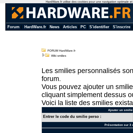
HardWare.fr utilise des cookies pour une navigation optimale et de
Forum
|
HardWare.fr
|
News
|
Articles
|
PC
|
S'identifier
|
S'inscrire
FORUM HardWare.fr
Wiki smilies
Les smilies personnalisés sont
forum.
Vous pouvez ajouter un smilie
cliquant simplement dessus ou
Voici la liste des smilies exista
Ajouter un smilie
Entrer le code du smilie perso :
Présentation sur 3