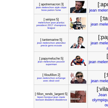
[:ap
[:apotremacron:3]
jean
melenchon
style
clope
jean
mele
boss
patron
fume
[:t
[:wiripse:5]
melenchon
jean
jeanluc
jean
mele
president
2017
champions
league
[:p
[:tantemarine:5]
jean
mele
jean
melenchon
attendez
precis
gens
ecoute
[:papymeluche:5]
jean
mele
jean
melenchon
pouvoir
superman
[:
[:filoufillon:2]
jean
melenchon
echange
jean
mel
avec
deal
cool
[:vi
[:fillon_rends_largent:5]
Jean
lepen
bonjour
jean
marie
olympiq
bonsoir
dissident
dissidence
ou