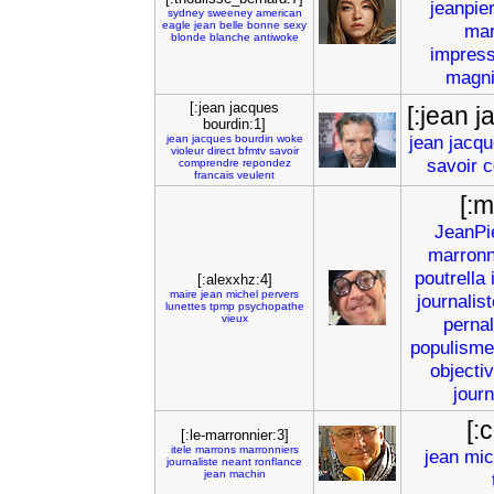
jeanpie
sydney
sweeney
american
eagle
jean
belle
bonne
sexy
mar
blonde
blanche
antiwoke
impress
magni
[:jean jacques
[:jean 
bourdin:1]
jean
jacq
jean
jacques
bourdin
woke
violeur
direct
bfmtv
savoir
savoir
c
comprendre
repondez
francais
veulent
[:
JeanPi
marronn
poutrella
[:alexxhz:4]
maire
jean
michel
pervers
journalist
lunettes
tpmp
psychopathe
vieux
pernal
populisme
objectiv
jour
[:
[:le-marronnier:3]
itele
marrons
marronniers
jean
mic
journaliste
neant
ronflance
jean
machin