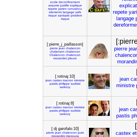
ecole
deconfinement
explica
assume
justifie
explique
repete
yarien
convaincu
repete
yar
elements
langage
safe
risque
sanitaire
problem
langage
risque
dereforme
[:pierr
[:pierre_j_paillasson]
pierre
jea
pierre
jean
chalancon
chalanson
chalancon
chalenco
Chalencon
chalencon
morandini
pleure
morandin
[:rotinaj:10]
jean
ca
jean
castex
macron
ministre
pastis
philippe
sudiste
ministre
sarkozy
[:rotinaj:8]
jean
castex
macron
ministre
jean
ca
pastis
philippe
sudiste
sarkozy
pastis
ph
[:dj garofalo:10]
castex
e
pierre
jean
chalencon
pute
morandini
mezouza