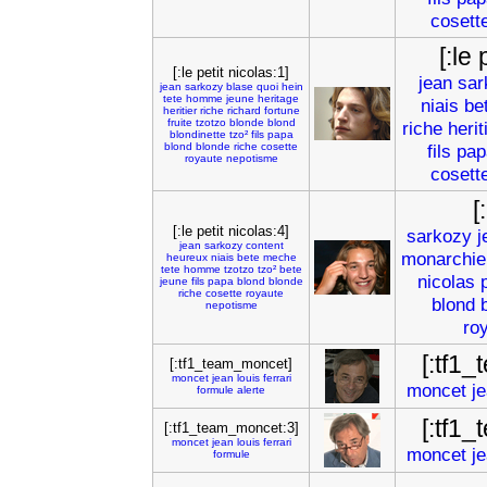
cosett
[:le 
[:le petit nicolas:1]
jean
sar
jean
sarkozy
blase
quoi
hein
tete
homme
jeune
heritage
niais
be
heritier
riche
richard
fortune
fruite
tzotzo
blonde
blond
riche
herit
blondinette
tzo²
fils
papa
blond
blonde
riche
cosette
fils
pap
royaute
nepotisme
cosett
[
[:le petit nicolas:4]
sarkozy
j
jean
sarkozy
content
monarchie
heureux
niais
bete
meche
tete
homme
tzotzo
tzo²
bete
nicolas
jeune
fils
papa
blond
blonde
riche
cosette
royaute
blond
nepotisme
ro
[:tf1
[:tf1_team_moncet]
moncet
jean
louis
ferrari
moncet
j
formule
alerte
[:tf1
[:tf1_team_moncet:3]
moncet
jean
louis
ferrari
moncet
j
formule