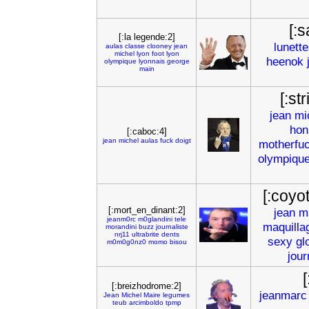
[:
[:la legende:2]
lunett
aulas
classe
clooney
jean
michel
lyon
foot
lyon
heenok
olympique
lyonnais
george
main
[:st
jean
mi
hon
[:caboc:4]
jean
michel
aulas
fuck
doigt
motherfu
olympiqu
[:coyo
[:mort_en_dinant:2]
jean
m
jeanm0rc
m0glandini
tele
maquilla
morandini
buzz
journaliste
nrj11
ultrabrite
dents
sexy
gl
m0m0g0nz0
momo
bisou
jour
[:breizhodrome:2]
jeanmarc
Jean
Michel
Maire
legumes
teub
arcimboldo
tpmp