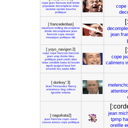
cope
jean
francois
troll
droite
cope
populaire
decomplexe
relax
racisme
raciste
bouche
dec
politique
[:francedenbas]
decomple
maximum
trolling
decomplexe
droite
decomplexee
jean
jean
fra
francois
cope
mosaic
mosaique
politique
tile
[
[:yoyo_navigon:2]
cope
cope
francois
francois
cope
je
jean
ump
droite
bleu
politique
parti
cretin
idiot
calimero
i
relax
credible
baka
lol
boulet
rigolo
guignol
best
fort
enorme
fou
sarko
killer
[:donkey':3]
melench
Jean
Fernandez
Nancy
entraineur
deg
odieux
attentio
ignoble
infame
[:cord
jean
mich
[:naguikata2]
tpmp
ha
jean
francois
cope
coeur
coeurs
amour
cope
politique
oreille
e