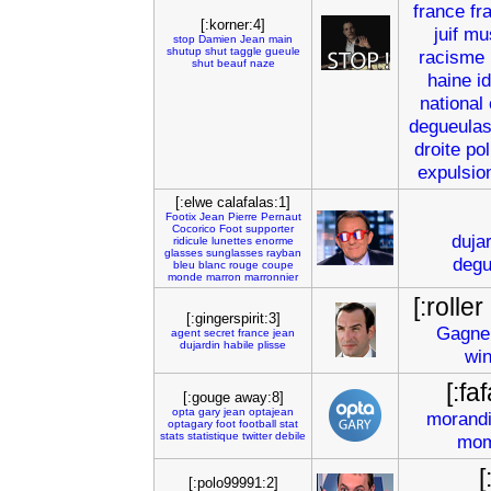
france
fr
[:korner:4]
juif
mu
stop
Damien
Jean
main
shutup
shut
taggle
gueule
racisme
shut
beauf
naze
haine
i
national
degueula
droite
pol
expulsio
[:elwe calafalas:1]
Footix
Jean
Pierre
Pernaut
Cocorico
Foot
supporter
duja
ridicule
lunettes
enorme
glasses
sunglasses
rayban
degu
bleu
blanc
rouge
coupe
monde
marron
marronnier
[:rolle
[:gingerspirit:3]
Gagne
agent
secret
france
jean
dujardin
habile
plisse
wi
[:f
[:gouge away:8]
opta
gary
jean
optajean
morandi
optagary
foot
football
stat
stats
statistique
twitter
debile
mo
[
[:polo99991:2]