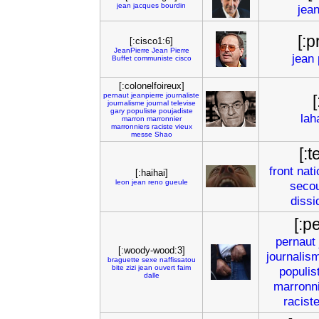
jean
jacques
bourdin
jea
[:
[:cisco1:6]
JeanPierre
Jean
Pierre
jean
Buffet
communiste
cisco
[:colonelfoireux]
pernaut
jeanpierre
journaliste
journalisme
journal
televise
gary
populiste
poujadiste
lah
marron
marronnier
marronniers
raciste
vieux
messe
Shao
[:
front
nati
[:haihai]
leon
jean
reno
gueule
seco
dissi
[:p
pernaut
[:woody-wood:3]
journalis
braguette
sexe
naffissatou
bite
zizi
jean
ouvert
faim
populis
dalle
marronn
racist