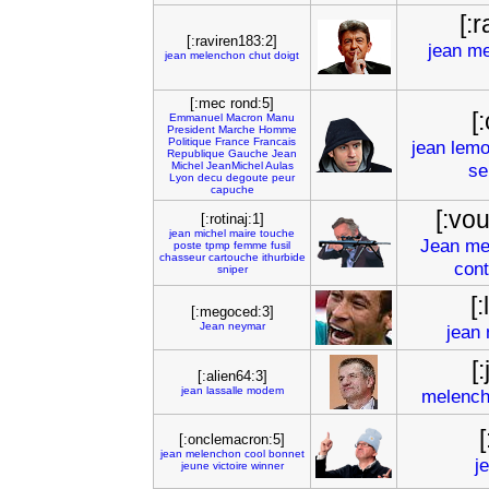
[:
[:raviren183:2]
jean
me
jean
melenchon
chut
doigt
[:mec rond:5]
[
Emmanuel
Macron
Manu
President
Marche
Homme
Politique
France
Francais
jean
lemo
Republique
Gauche
Jean
Michel
JeanMichel
Aulas
se
Lyon
decu
degoute
peur
capuche
[:vo
[:rotinaj:1]
jean
michel
maire
touche
Jean
me
poste
tpmp
femme
fusil
chasseur
cartouche
ithurbide
cont
sniper
[
[:megoced:3]
Jean
neymar
jean
[
[:alien64:3]
jean
lassalle
modem
melenc
[:onclemacron:5]
jean
melenchon
cool
bonnet
j
jeune
victoire
winner