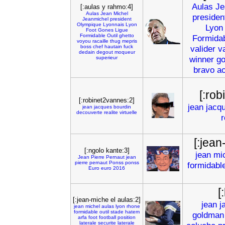
Aulas
Je
[:aulas y rahmo:4]
Aulas
Jean
Michel
presiden
Jeanmichel
president
Olympique
Lyonnais
Lyon
Lyon
Foot
Gones
Ligue
Formidable
Outil
ghetto
Formida
voyou
racaille
thug
mepris
boss
chef
hautain
fuck
valider
va
dedain
degout
moqueur
winner
g
superieur
bravo
a
[:ro
[:robinet2vannes:2]
jean
jacq
jean
jacques
bourdin
decouverte
realite
virtuelle
r
[:jean
[:ngolo kante:3]
jean
mi
Jean
Pierre
Pernaut
jean
pierre
pernaut
Ponss
ponss
formidabl
Euro
euro
2016
[
[:jean-miche el aulas:2]
jean
j
jean
michel
aulas
lyon
rhone
formidable
outil
stade
hatem
goldman
arfa
foot
football
position
laterale
securite
laterale