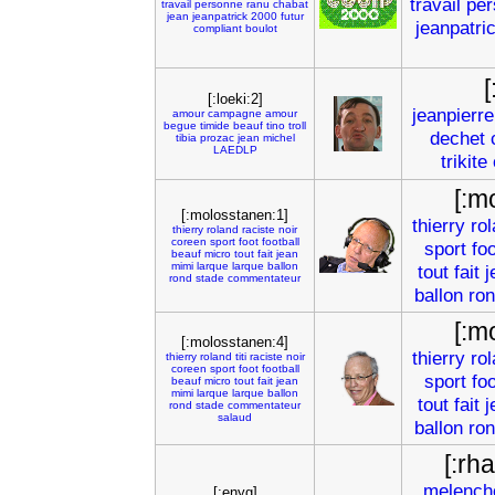
travail
per
travail
personne
ranu
chabat
jean
jeanpatrick
2000
futur
jeanpatri
compliant
boulot
[:loeki:2]
jeanpierre
amour
campagne
amour
begue
timide
beauf
tino
troll
dechet
tibia
prozac
jean
michel
LAEDLP
trikite
[:m
[:molosstanen:1]
thierry
ro
thierry
roland
raciste
noir
coreen
sport
foot
football
sport
foo
beauf
micro
tout
fait
jean
mimi
larque
larque
ballon
tout
fait
j
rond
stade
commentateur
ballon
ro
[:m
[:molosstanen:4]
thierry
ro
thierry
roland
titi
raciste
noir
coreen
sport
foot
football
sport
foo
beauf
micro
tout
fait
jean
mimi
larque
larque
ballon
tout
fait
j
rond
stade
commentateur
salaud
ballon
ro
[:rh
melench
[:enyg]