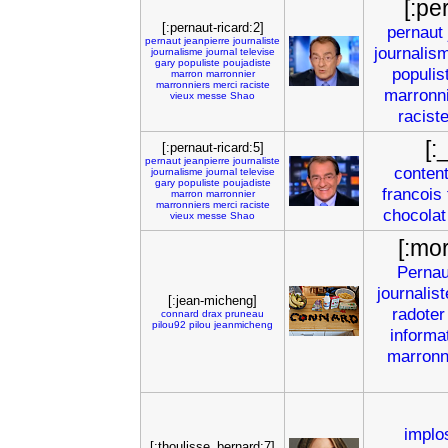
[:pe
[:pernaut-ricard:2]
pernaut
pernaut
jeanpierre
journaliste
journalis
journalisme
journal
televise
gary
populiste
poujadiste
populis
marron
marronnier
marronniers
merci
raciste
marronn
vieux
messe
Shao
racist
[:
[:pernaut-ricard:5]
pernaut
jeanpierre
journaliste
conten
journalisme
journal
televise
gary
populiste
poujadiste
francois
marron
marronnier
marronniers
merci
raciste
chocolat
vieux
messe
Shao
[:mor
Pernau
journalist
[:jean-micheng]
radoter
connard
drax
pruneau
pilou92
pilou
jeanmicheng
informa
marronn
implo
[:thoulisse_bernard:7]