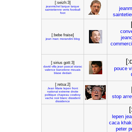
[:seizh:3]
jeanmichel
larque
larque
jeanm
saintetienne
verts
football
foot
sainteti
conv
[:bebe fraise]
jean
jean
marc
morandini
blog
commerci
[:
[:sirius gott:3]
david
villa
jean
pascal
starac
pouce
v
valence
barcelone
mouais
blase
dedain
[:retsa:2]
Jean
Marie
lepen
front
national
extreme
droite
politique
chapeau
cowboy
stop
arre
vache
noir
blanc
dissident
dissidence
[
lepen
je
caca
khak
peter
p