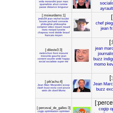
voila
morandini
jean
marc
sociali
spamafote
ahuri
comme
passe
distance
longueur
ayrault
[:msieurdams:1]
jmdu59
jean
michel
boulet
bourre
pochard
connerie
chef
pieg
philosphie
philosophe
comptoir
video
moant
moard
jean
f
moto
motard
lunette
chapeau
nord
debile
beauf
francais
moyen
[
jean
mar
[:dileste3:3]
journali
melenchon
front
insoumi
insoumis
gauche
jean
buzz
indi
content
sourire
smile
happy
social
socialiste
super
rire
momo
kev
[
[:pik'achu:4]
Jean
Marc
Jean
Marc
Morandini
scoop
clash
buzz
exclu
cool
pouce
buzz
exc
wink
clin
doeil
Momo
[:perc
[:perceval_de_galles:3]
cogip
o
cogip
optimisation
optimiser