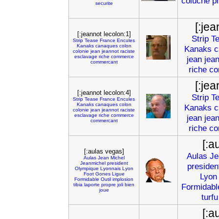
coluche
p
securite
[:jea
[:jeannot lecolon:1]
Strip
T
Strip
Tease
France
Encules
Kanaks
canaques
colon
Kanaks
c
colonie
jean
jeannot
raciste
esclavage
riche
commerce
jean
jea
commercant
riche
co
[:jea
[:jeannot lecolon:4]
Strip
T
Strip
Tease
France
Encules
Kanaks
canaques
colon
Kanaks
c
colonie
jean
jeannot
raciste
esclavage
riche
commerce
jean
jea
commercant
riche
co
[:a
[:aulas vegas]
Aulas
Je
Aulas
Jean
Michel
Jeanmichel
president
presiden
Olympique
Lyonnais
Lyon
Foot
Gones
Ligue
Lyon
Formidable
Outil
implosion
tibia
laporte
propre
joli
bien
Formidabl
joue
turfu
[:a