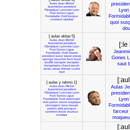
presiden
Aulas
Jean
Michel
Jeanmichel
president
Lyon
Olympique
Lyonnais
Lyon
Foot
Gones
Ligue
Formidab
Formidable
Outil
bonjour
comment
satisfait
quoi
sus
dou
[:aulas akbar:5]
Aulas
Jean
Michel
[:le
Jeanmichel
president
Olympique
Lyonnais
Lyon
Foot
Gones
Ligue
Jeanmi
Formidable
Outil
obama
president
sueur
sweat
essuie
Gones
L
eponge
mouchoir
front
lourd
souffle
transpire
transpirer
saut
transpiration
chaud
wouch
tendu
stress
stresse
couloir
mort
[:au
[:aulas y rahmo:1]
Aulas
Je
Aulas
Jean
Michel
Jeanmichel
president
presiden
Olympique
Lyonnais
Lyon
Foot
Gones
Ligue
Lyon
Formidable
Outil
visionnaire
chef
patron
avenir
sceptique
Formidab
circonspect
moui
mouais
pardon
plait
pourquoi
farceur
comment
doute
douteux
constipe
moqueu
[:au