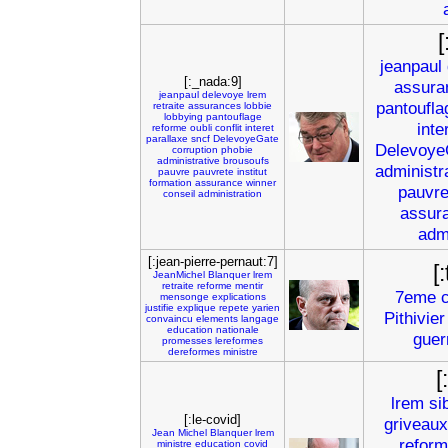
[
jeanpaul
[:_nada:9]
assura
jeanpaul
delevoye
lrem
pantoufla
retraite
assurances
lobbie
lobbying
pantouflage
inte
reforme
oubli
conflit
interet
parallaxe
sncf
DelevoyeGate
Delevoye
corruption
phobie
administrative
brousoufs
administr
pauvre
pauvrete
institut
formation
assurance
winner
pauvre
conseil
administration
assur
admi
[:jean-pierre-pernaut:7]
[
JeanMichel
Blanquer
lrem
retraite
reforme
mentir
7eme
mensonge
explications
justifie
explique
repete
yarien
Pithivier
convaincu
elements
langage
education
nationale
guer
promesses
lereformes
dereformes
ministre
[
lrem
si
[:le-covid]
griveaux
Jean
Michel
Blanquer
lrem
refor
ministre
education
covid