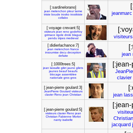
[:sardinelorano]
jean
melenchon
pleur
larme
jeanmarc
triste
boude
trosko
trostkiste
collabo
[:voyage crevant:5]
[:vo
visiteurs
jean
reno
godefroy
grimace
rigole
drole
blague
visiteurs
pendu
tripes
medieval
[:didierlachance:7]
[
jean
melenchon
france
insoumise
decu
deception
jean
defaite
[:jean-
[:1000trees:5]
jean
lassalle
gilet
jaune
gilets
JeanPie
jaunes
beauf
beaufs
blocage
assemblee
clavier
nationale
gros
gros
[
[:jean-pierre goulard:3]
JeanPierre
Goulard
visiteurs
jean
lass
clavier
Reno
jean
Christian
[:jean-
[:jean-pierre goulard:5]
visiteu
visiteurs
clavier
Reno
jean
Christian
Fabienne
Morlot
Christia
nanty
isabelle
jacquard