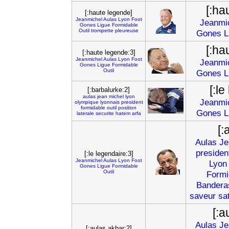
[:ha
[:haute legende]
Jeanmichel
Aulas
Lyon
Foot
Jeanmi
Gones
Ligue
Formidable
Outil
trompette
pleureuse
Gones
L
[:ha
[:haute legende:3]
Jeanmichel
Aulas
Lyon
Foot
Jeanmi
Gones
Ligue
Formidable
Outil
Gones
L
[:le
[:barbalurke:2]
aulas
jean
michel
lyon
Jeanmi
olympique
lyonnais
president
formidable
outil
position
Gones
L
laterale
securite
hatem
arfa
[:
Aulas
Je
presiden
[:le legendaire:3]
Jeanmichel
Aulas
Lyon
Foot
Lyon
Gones
Ligue
Formidable
Outil
Formi
Bandera
saveur
sat
[:a
Aulas
Je
[:aulas akbar:2]