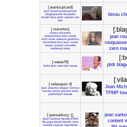
[:jeanlucpicard]
jean
picard
jeanlucpicard
bisou
ch
visagepaume
facepalm
boulet
face
palm
captain
star
trek
[:bl
[:ouicertes]
certes
ouicertes
jean
ro
certainement
bien
anefe
oeuf
corse
visiteurs
godefroy
rouquasse
montmirail
reno
jean
comte
moyen
armure
chevalier
zero
ma
medieval
cetrio
[:
[:wawa78]
ptdr
blag
haha
jean
attention
wawa
[:vi
[:velasquez:4]
Jean
Mich
jean
amadou
blague
humour
roucas
vanne
grosses
tetes
TPMP
tou
pathetique
bestak
jean
sarko
[:jeansarkozy:1]
Jean
Sarkozy
Neuilly
EPAD
content
fils
papa
blond
blonde
riche
cosette
royaute
nepotisme
fils
pap