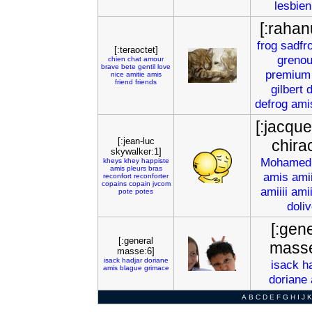
lesbie
[:rahan
frog
sadfr
[:teraoctet]
grenou
chien
chat
amour
brave
bete
gentil
love
premium
nice
amitie
amis
friend
friends
gilbert
d
defrog
ami
[:jacqu
[:jean-luc
chira
skywalker:1]
Mohamed
kheys
khey
happiste
amis
pleurs
bras
amis
ami
reconfort
reconforter
copains
copain
jvcom
amiiii
amii
pote
potes
doli
[:gen
[:general
masse
masse:6]
isack
hadjar
doriane
isack
h
amis
blague
grimace
doriane
A
B
C
D
E
F
G
H
I
J
K