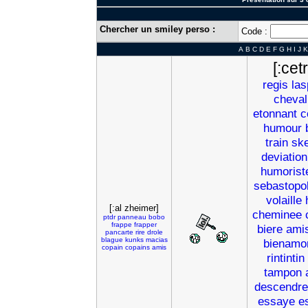
Chercher un smiley perso :
Code :
A
B
C
D
E
F
G
H
I
J
K
[:cetr
regis
las
cheval
etonnant
c
humour
train
sk
deviation
humorist
sebastopo
volaille
[:al zheimer]
cheminee
ptdr
panneau
bobo
frappe
frapper
biere
ami
pancarte
rire
drole
blague
kunks
macias
bienamo
copain
copains
amis
rintintin
tampon
descendre
essaye
e