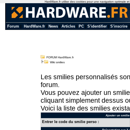
HardWare.fr utilise des cookies pour une navigation optimale et de
Forum
|
HardWare.fr
|
News
|
Articles
|
PC
|
S'identifier
|
S'inscrire
FORUM HardWare.fr
Wiki smilies
Les smilies personnalisés sont
forum.
Vous pouvez ajouter un smilie
cliquant simplement dessus ou
Voici la liste des smilies exista
Ajouter un smilie
Entrer le code du smilie perso :
Présentation sur 3