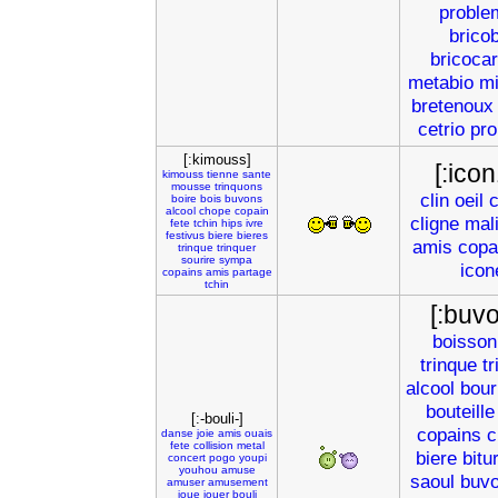
proble
brico
bricoca
metabio
mi
bretenoux
cetrio
pr
[:kimouss]
[:ico
kimouss
tienne
sante
mousse
trinquons
clin
oeil
c
boire
bois
buvons
alcool
chope
copain
cligne
mal
fete
tchin
hips
ivre
festivus
biere
bieres
amis
copa
trinque
trinquer
sourire
sympa
icon
copains
amis
partage
tchin
[:buv
boisson
trinque
tr
alcool
bour
bouteille
[:-bouli-]
copains
c
danse
joie
amis
ouais
fete
collision
metal
biere
bitu
concert
pogo
youpi
youhou
amuse
saoul
buv
amuser
amusement
joue
jouer
bouli