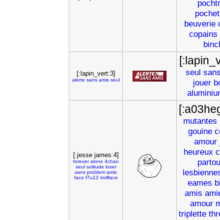
pocht
pochet
beuverie
copains
binc
[:lapin_v
seul
san
[:lapin_vert:3]
alerte
sans
amis
seul
jouer
b
alumini
[:a03he
mutantes
gouine
c
amour
heureux
c
[:jesse james:4]
parto
forever
alone
4chan
seul
solitude
loser
lesbienne
sans
problem
amis
face
f7u12
trollface
eames
b
amis
ami
amour
m
triplette
th