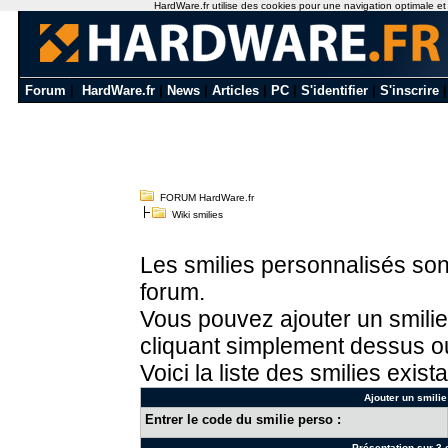
HardWare.fr utilise des cookies pour une navigation optimale et de
Forum
|
HardWare.fr
|
News
|
Articles
|
PC
|
S'identifier
|
S'inscrire
FORUM HardWare.fr
Wiki smilies
Les smilies personnalisés sont
forum.
Vous pouvez ajouter un smilie
cliquant simplement dessus ou
Voici la liste des smilies exista
Ajouter un smilie
Entrer le code du smilie perso :
Présentation sur 3