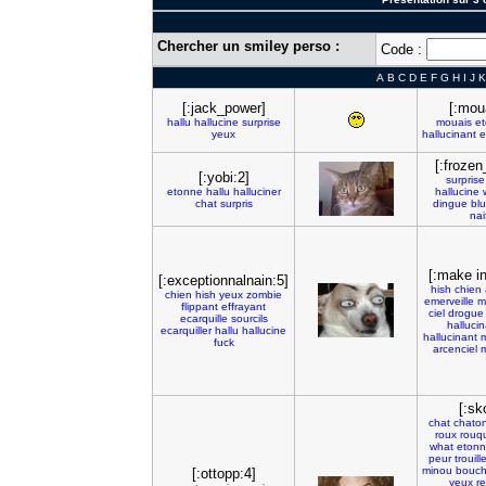
Chercher un smiley perso :
Code :
A
B
C
D
E
F
G
H
I
J
K
[:jack_power]
[:mou
hallu
hallucine
surprise
mouais
e
yeux
hallucinant
e
[:frozen
[:yobi:2]
surprise
etonne
hallu
halluciner
hallucine
chat
surpris
dingue
bl
nai
[:make in
[:exceptionnalnain:5]
hish
chien
chien
hish
yeux
zombie
emerveille
m
flippant
effrayant
ciel
drogue
ecarquille
sourcils
hallucin
ecarquiller
hallu
hallucine
hallucinant
m
fuck
arcenciel
m
[:sk
chat
chato
roux
rouq
what
etonn
peur
trouill
minou
bouc
[:ottopp:4]
yeux
r