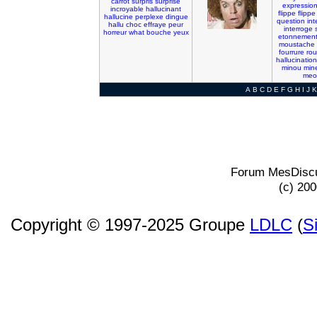
carrot
surpris
surprise
expressio
incroyable
hallucinant
flippe
flippe
hallucine
perplexe
dingue
question
int
hallu
choc
effraye
peur
interroge
horreur
what
bouche
yeux
etonnemen
moustache
fourrure
rou
hallucination
minou
min
meo
A
B
C
D
E
F
G
H
I
J
K
Forum MesDiscu
(c) 20
Copyright © 1997-2025 Groupe
LDLC
(
S