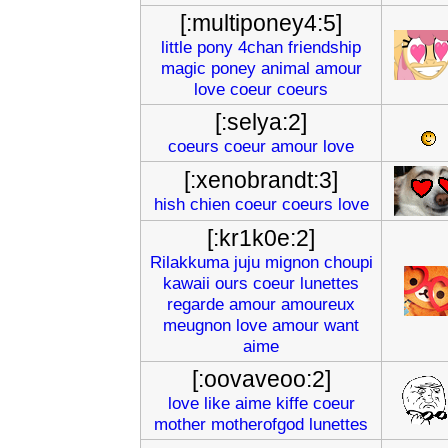
[:multiponey4:5]
little
pony
4chan
friendship
magic
poney
animal
amour
love
coeur
coeurs
[:selya:2]
coeurs
coeur
amour
love
[:xenobrandt:3]
hish
chien
coeur
coeurs
love
[:kr1k0e:2]
Rilakkuma
juju
mignon
choupi
kawaii
ours
coeur
lunettes
regarde
amour
amoureux
meugnon
love
amour
want
aime
[:oovaveoo:2]
love
like
aime
kiffe
coeur
mother
motherofgod
lunettes