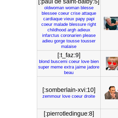
[:paul de saint-balby:5]
oldwoman
woman
blesse
blessee
coeur
crise
attaque
cardiaque
vieux
papy
papi
coeur
malade
blessure
right
childhood
argh
adieux
infarctus
coronarien
please
adieu
gorge
tousse
tousser
malaise
[:t_faz:9]
blond
buscemi
coeur
love
bien
super
meme
extra
jaime
jadore
beau
[:somberlain-xvi:10]
zemmour
love
coeur
droite
[:pierrotledingue:8]