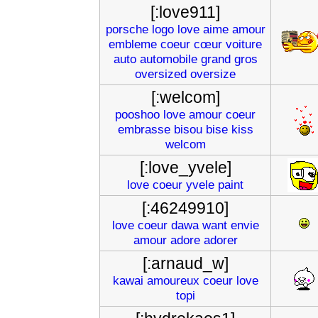
[:love911]
porsche
logo
love
aime
amour
embleme
coeur
cœur
voiture
auto
automobile
grand
gros
oversized
oversize
[:welcom]
pooshoo
love
amour
coeur
embrasse
bisou
bise
kiss
welcom
[:love_yvele]
love
coeur
yvele
paint
[:46249910]
love
coeur
dawa
want
envie
amour
adore
adorer
[:arnaud_w]
kawai
amoureux
coeur
love
topi