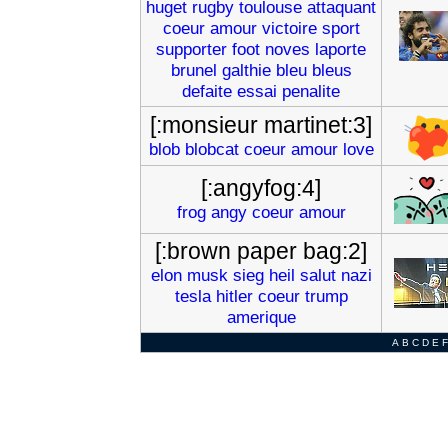
huget
rugby
toulouse
attaquant
coeur
amour
victoire
sport
supporter
foot
noves
laporte
brunel
galthie
bleu
bleus
defaite
essai
penalite
[:monsieur martinet:3]
blob
blobcat
coeur
amour
love
[:angyfog:4]
frog
angy
coeur
amour
[:brown paper bag:2]
elon
musk
sieg
heil
salut
nazi
tesla
hitler
coeur
trump
amerique
A
B
C
D
E
F