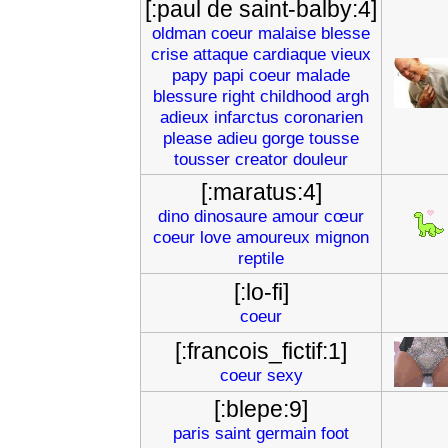
[:paul de saint-balby:4]
oldman
coeur
malaise
blesse
crise
attaque
cardiaque
vieux
papy
papi
coeur
malade
blessure
right
childhood
argh
adieux
infarctus
coronarien
please
adieu
gorge
tousse
tousser
creator
douleur
[:maratus:4]
dino
dinosaure
amour
cœur
coeur
love
amoureux
mignon
reptile
[:lo-fi]
coeur
[:francois_fictif:1]
coeur
sexy
[:blepe:9]
paris
saint
germain
foot