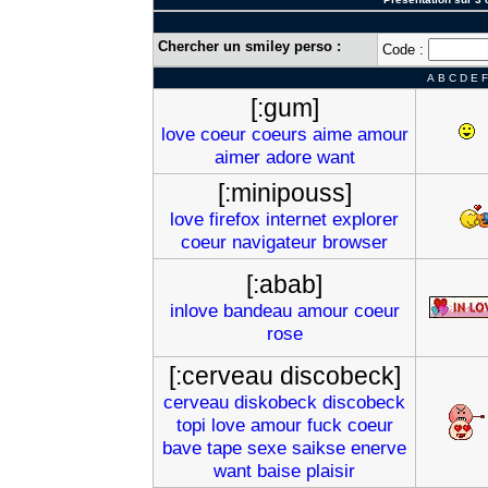
Chercher un smiley perso :
Code :
A
B
C
D
E
F
[:gum]
love
coeur
coeurs
aime
amour
aimer
adore
want
[:minipouss]
love
firefox
internet
explorer
coeur
navigateur
browser
[:abab]
inlove
bandeau
amour
coeur
rose
[:cerveau discobeck]
cerveau
diskobeck
discobeck
topi
love
amour
fuck
coeur
bave
tape
sexe
saikse
enerve
want
baise
plaisir