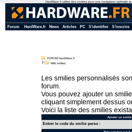
HardWare.fr utilise des cookies pour une navigation optimale et de
Forum
|
HardWare.fr
|
News
|
Articles
|
PC
|
S'identifier
|
S'inscrire
FORUM HardWare.fr
Wiki smilies
Les smilies personnalisés sont
forum.
Vous pouvez ajouter un smilie
cliquant simplement dessus ou
Voici la liste des smilies exista
Ajouter un smilie
Entrer le code du smilie perso :
Présentation sur 3