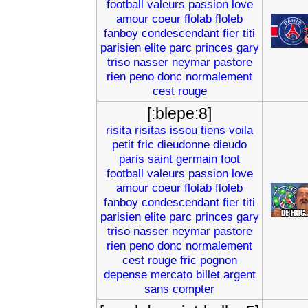
football
valeurs
passion
love
amour
coeur
flolab
floleb
fanboy
condescendant
fier
titi
parisien
elite
parc
princes
gary
triso
nasser
neymar
pastore
rien
peno
donc
normalement
cest
rouge
[:blepe:8]
risita
risitas
issou
tiens
voila
petit
fric
dieudonne
dieudo
paris
saint
germain
foot
football
valeurs
passion
love
amour
coeur
flolab
floleb
fanboy
condescendant
fier
titi
parisien
elite
parc
princes
gary
triso
nasser
neymar
pastore
rien
peno
donc
normalement
cest
rouge
fric
pognon
depense
mercato
billet
argent
sans
compter