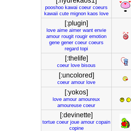
[:hydrekaos1]
pooshoo
kawai
coeur
coeurs
kawaii
cute
mignon
kaos
love
[:plugin]
love
aime
aimer
want
envie
amour
rougit
rougir
emotion
gene
gener
coeur
coeurs
regard
topi
[:thelife]
coeur
love
bisous
[:uncolored]
coeur
amour
love
[:yokos]
love
amour
amoureux
amoureuse
coeur
[:devinette]
tortue
coeur
joue
amour
copain
copine