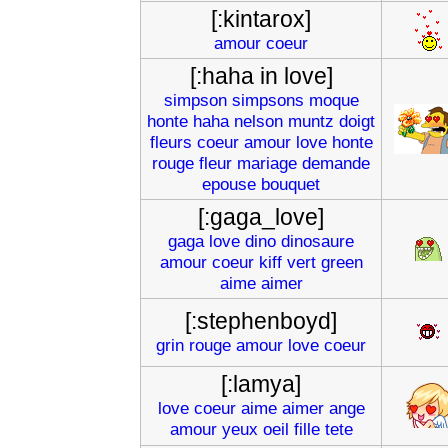
[:kintarox]
amour
coeur
[:haha in love]
simpson
simpsons
moque
honte
haha
nelson
muntz
doigt
fleurs
coeur
amour
love
honte
rouge
fleur
mariage
demande
epouse
bouquet
[:gaga_love]
gaga
love
dino
dinosaure
amour
coeur
kiff
vert
green
aime
aimer
[:stephenboyd]
grin
rouge
amour
love
coeur
[:lamya]
love
coeur
aime
aimer
ange
amour
yeux
oeil
fille
tete