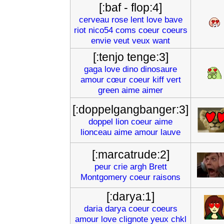
[:baf - flop:4]
cerveau
rose
lent
love
bave
riot
nico54
coms
coeur
coeurs
envie
veut
veux
want
[:tenjo tenge:3]
gaga
love
dino
dinosaure
amour
cœur
coeur
kiff
vert
green
aime
aimer
[:doppelgangbanger:3]
doppel
lion
coeur
aime
lionceau
aime
amour
lauve
[:marcatrude:2]
peur
crie
argh
Brett
Montgomery
coeur
raisons
[:darya:1]
daria
darya
coeur
coeurs
amour
love
clignote
yeux
chkl