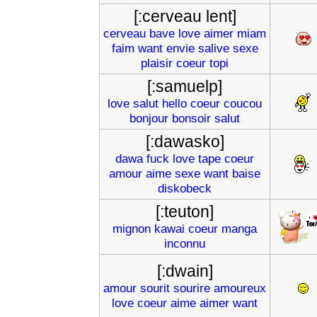
[:cerveau lent]
cerveau
bave
love
aimer
miam
faim
want
envie
salive
sexe
plaisir
coeur
topi
[:samuelp]
love
salut
hello
coeur
coucou
bonjour
bonsoir
salut
[:dawasko]
dawa
fuck
love
tape
coeur
amour
aime
sexe
want
baise
diskobeck
[:teuton]
mignon
kawai
coeur
manga
inconnu
[:dwain]
amour
sourit
sourire
amoureux
love
coeur
aime
aimer
want