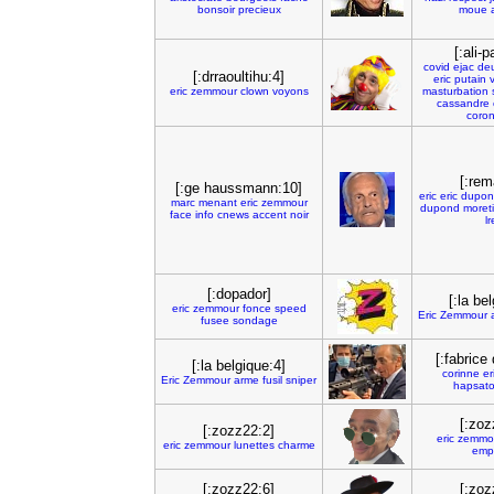
bonsoir
precieux
moue
[:ali-
covid
ejac
de
[:drraoultihu:4]
eric
putain
eric
zemmour
clown
voyons
masturbation
cassandre
coron
[:rem
[:ge haussmann:10]
eric
eric
dupon
marc
menant
eric
zemmour
dupond
moreti
face
info
cnews
accent
noir
l
[:dopador]
[:la be
eric
zemmour
fonce
speed
Eric
Zemmour
fusee
sondage
[:fabrice 
[:la belgique:4]
corinne
er
Eric
Zemmour
arme
fusil
sniper
hapsat
[:zoz
[:zozz22:2]
eric
zemmo
eric
zemmour
lunettes
charme
emp
[:zozz22:6]
[:zoz