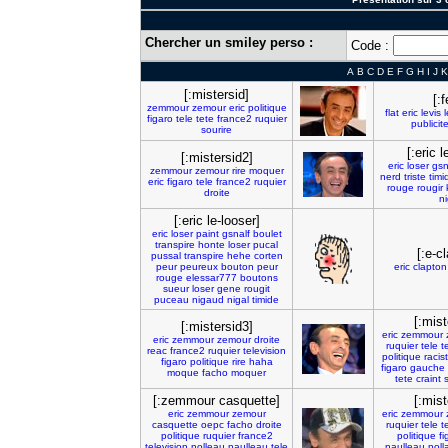
Chercher un smiley perso :
Code :
A
B
C
D
E
F
G
H
I
J
K
[:mistersid]
[:f
zemmour
zemour
eric
politique
flat
eric
levis
l
figaro
tele
tete
france2
ruquier
publicit
sourire
[:eric l
[:mistersid2]
eric
loser
gsn
zemmour
zemour
rire
moquer
nerd
triste
timi
eric
figaro
tele
france2
ruquier
rouge
rougir
droite
ni
[:eric le-looser]
eric
loser
paint
gsnalf
boulet
transpire
honte
loser
pucal
[:e-c
pussal
transpire
hehe
corten
peur
peureux
bouton
peur
eric
clapton
rouge
elessar777
boutons
sueur
loser
gene
rougit
puceau
nigaud
nigal
timide
[:mist
[:mistersid3]
eric
zemmour
eric
zemmour
zemour
droite
ruquier
tele
t
reac
france2
ruquier
television
politique
racis
figaro
politique
rire
haha
figaro
gauche
moque
facho
moquer
tete
craint
s
[:zemmour casquette]
[:mist
eric
zemmour
zemour
eric
zemmour
casquette
oepc
facho
droite
ruquier
tele
t
politique
ruquier
france2
politique
fi
television
nolleau
naulleau
tele
naulleau
noll