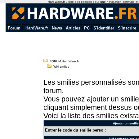
HardWare.fr utilise des cookies pour une navigation optimale et de
Forum
|
HardWare.fr
|
News
|
Articles
|
PC
|
S'identifier
|
S'inscrire
FORUM HardWare.fr
Wiki smilies
Les smilies personnalisés sont
forum.
Vous pouvez ajouter un smilie
cliquant simplement dessus ou
Voici la liste des smilies exista
Ajouter un smilie
Entrer le code du smilie perso :
Présentation sur 3