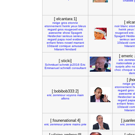
chassis
[:elcantara:1]
[:elca
neige
gros
etonne
etonnement
heink
yeux
bleus
noir
blanc
eto
regard
gros
rougeoeil
eric
heink
yeux
awesome
show
Spagett
rougeoeil
eric
Heidecker
serious
serieux
Spagett
Heide
regard
papa
noel
evident
serieux
ser
enfant
fetes
nowel
marrant
10david
com
10david
comique
amusant
hilarant
hilarant
fendard
[:emeric
eric
zemmo
[:sticki]
nationaliste
p
Schmituel
schmitt
jo2016
Eric
surpris
afro
no
Emmanuel
schmidt
consultant
choc
choque
s
dem
[:jh
neige
gr
etonnement
h
regard
gros
[:bobibob333:2]
awesome
s
eric
zemmour
voyons
main
Heidecker
s
allons
regard
papa
enfant
fetes
10david
com
hilarant
[:founenational:4]
[:juanle
eric
zemmour
priere
mains
prie
eric
zemmo
[:vilaine ambree:9]
[:alis