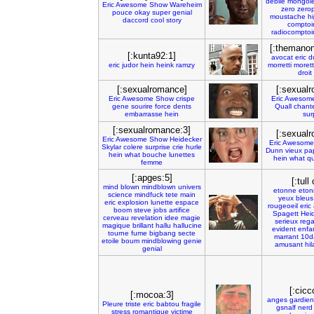
debile
mongol
Eric
Awesome
Show
Wareheim
zero
zero
pouce
okay
super
genial
moustache
hi
daccord
cool
story
comptoi
radiocomptoi
[:themano
[:kunta92:1]
avocat
eric
d
eric
judor
hein
heink
ramzy
morretti
morett
droit
[:sexualromance]
[:sexual
Eric
Awesome
Show
crispe
Eric
Awesom
gene
sourire
force
dents
Quall
chant
embarrasse
hein
sur
[:sexualromance:3]
[:sexual
Eric
Awesome
Show
Heidecker
Eric
Awesome
Skylar
colere
surprise
crie
hurle
Dunn
vieux
pa
hein
what
bouche
lunettes
hein
what
qu
femme
[:apges:5]
[:tull 
mind
blown
mindblown
univers
etonne
eton
science
mindfuck
tete
main
yeux
bleus
eric
explosion
lunette
espace
rougeoeil
eric
boom
steve
jobs
artifice
Spagett
Hei
cerveau
revelation
idee
magie
serieux
rega
magique
brillant
hallu
hallucine
evident
enfa
tourne
fume
bigbang
secte
marrant
10d
etoile
boum
mindblowing
genie
amusant
hil
genial
[:cicc
[:mocoa:3]
anges
gardien
Pleure
triste
eric
babtou
fragile
gsnalf
nerd
stress
romantique
victime