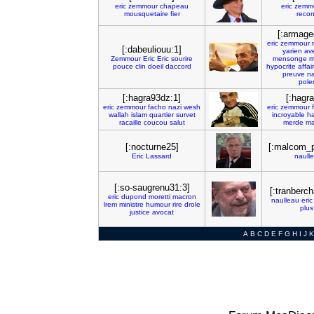
eric
zemmour
chapeau
eric
zemm
mousquetaire
fier
reco
[:armage
eric
zemmour
[:dabeuliouu:1]
yarien
av
Zemmour
Eric
Eric
sourire
mensonge
m
pouce
clin
doeil
daccord
hypocrite
affai
preuve
na
pole
[:hagra93dz:1]
[:hagr
eric
zemmour
facho
nazi
wesh
eric
zemmour
wallah
islam
quartier
survet
incroyable
ha
racaille
coucou
salut
merde
ma
[:nocturne25]
[:malcom_p
Eric
Lassard
naull
[:so-saugrenu31:3]
[:tranberch
eric
dupond
moretti
macron
naulleau
eric
lrem
ministre
humour
rire
drole
plus
justice
avocat
A
B
C
D
E
F
G
H
I
J
K