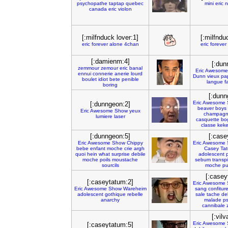
psychopathe
taptap
quebec
mini
eric
n
canada
eric
violon
[:milfnduck lover:1]
[:milfndu
eric
forever
alone
4chan
eric
forever
[:damienm:4]
[:dun
zemmour
zemour
eric
banal
Eric
Awesome
ennui
connerie
anerie
lourd
Dunn
vieux
pa
boulet
idiot
bete
penible
langue
f
boring
[:dunn
Eric
Awesome
[:dunngeon:2]
beaver
boys
Eric
Awesome
Show
yeux
champag
lumiere
laser
casquette
bo
classe
kek
[:dunngeon:5]
[:case
Eric
Awesome
Show
Chippy
Eric
Awesome
bebe
enfant
moche
crie
argh
Casey
Ta
quoi
hein
what
surprise
debile
adolescent
moche
poils
moustache
sebum
transp
sourcils
moche
p
[:casey
[:caseytatum:2]
Eric
Awesome
Eric
Awesome
Show
Wareheim
sang
confitur
adolescent
gothique
rebelle
sale
tache
de
anarchy
malade
p
cannibale
[:vilv
Eric
Awesome
[:caseytatum:5]