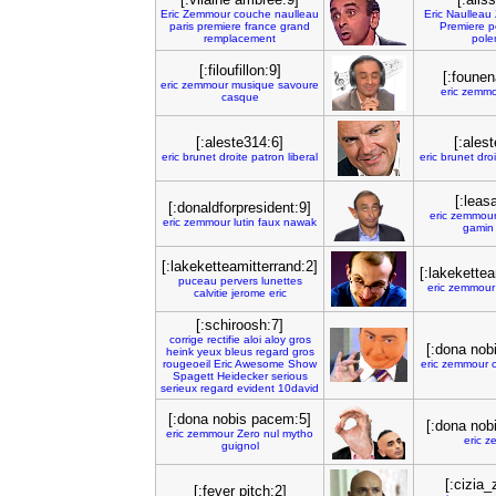
Eric
Zemmour
couche
naulleau
Eric
Naulleau
paris
premiere
france
grand
Premiere
p
remplacement
pole
[:filoufillon:9]
[:founen
eric
zemmour
musique
savoure
eric
zemmo
casque
[:aleste314:6]
[:ales
eric
brunet
droite
patron
liberal
eric
brunet
dro
[:leas
[:donaldforpresident:9]
eric
zemmou
eric
zemmour
lutin
faux
nawak
gamin
[:lakeketteamitterrand:2]
[:lakekettea
puceau
pervers
lunettes
eric
zemmour
calvitie
jerome
eric
[:schiroosh:7]
corrige
rectifie
aloi
aloy
gros
[:dona nob
heink
yeux
bleus
regard
gros
rougeoeil
Eric
Awesome
Show
eric
zemmour
Spagett
Heidecker
serious
serieux
regard
evident
10david
[:dona nobis pacem:5]
[:dona nob
eric
zemmour
Zero
nul
mytho
eric
z
guignol
[:cizia_
[:fever pitch:2]