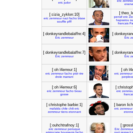
eric
zemmo
eric
judor
enerv
[:theo_l
[:cizia_zyklon:10]
pensif
eric
Ze
eric
zemmour
nazi
facho
blase
hapsatou
su
souffle
pfff
francais
Pa
[:donkeyrandlebalaffre:4]
[:donkeyrand
Eric
zemmour
Eric
z
[:donkeyrandlebalaffre:7]
[:donkeyrand
Eric
zemmour
Eric
z
[:oh l4erreur:1]
[:oh l4
eric
zemmour
facho
ptdr
rire
eric
zemmour
drole
marrant
perplex
[:oh l4erreur:6]
[:christop
eric
zemmour
facho
beau
eric
zemmou
gosse
francai
[:christophe barbie:1]
[:baron lic
mafalda
chile
chili
eric
eric
zemmour
zemmour
tiens
etonnant
etonn
[:ouhchtrafnoy:1]
[:gross
eric
zemmour
perruque
Eric
Zemmou
aristocrate
bourgeois
facho
nazi
respect