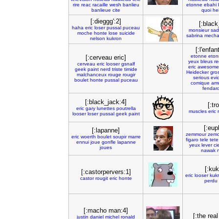
rire
reac
racaille
wesh
banlieu
etonne
ebahi
banlieue
cite
quoi
he
[:dieggg':2]
[:black
haha
eric
loser
pussal
puceau
monsieur
sad
moche
honte
lose
suicide
sabrina
mecha
nelson
kukron
[:l'enfan
etonne
eton
[:cerveau eric]
yeux
bleus
re
cerveau
eric
looser
gsnalf
eric
awesome
geek
paint
nerd
triste
timide
Heidecker
gro
malchanceux
rouge
rougir
serious
evi
boulet
honte
pussal
puceau
comique
am
fendar
[:black_jack:4]
[:tro
eric
gary
lunettes
poutrella
muscles
eric
looser
loser
pussal
geek
paint
[:eup
[:lapanne]
zemmour
zemo
eric
woerth
boulet
soupir
marre
figaro
tele
tete
ennui
joue
gonfle
lapanne
yeux
lever
ci
joues
nawak
[:kuk
[:castorpervers:1]
eric
looser
kuk
castor
rougit
eric
honte
perdu
[:macho man:4]
[:the rea
justin
daniel
michel
ronald