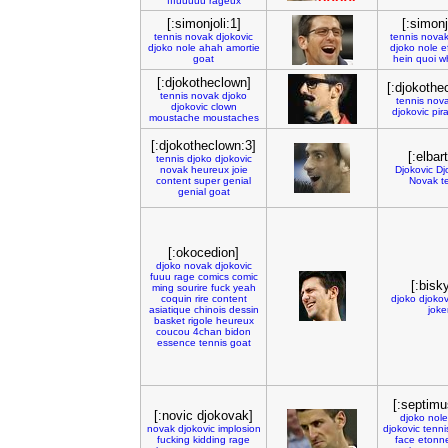
fffuuuuu
rageux
[:simonjoli:1]
[:simonj
tennis
novak
djokovic
tennis
nova
djoko
nole
ahah
amortie
djoko
nole
e
goat
hein
quoi
w
[:djokotheclown]
[:djokothe
tennis
novak
djoko
tennis
nov
djokovic
clown
djokovic
pir
moustache
moustaches
[:djokotheclown:3]
[:elbar
tennis
djoko
djokovic
novak
heureux
joie
Djokovic
Dj
content
super
genial
Novak
t
genial
goat
[:okocedion]
djoko
novak
djokovic
fuuu
rage
comics
comic
[:bisk
ming
sourire
fuck
yeah
coquin
rire
content
djoko
djokov
asiatique
chinois
dessin
joke
basket
rigole
heureux
coucou
4chan
bidon
essence
tennis
goat
[:septim
[:novic djokovak]
djoko
nole
novak
djokovic
implosion
djokovic
tenni
fucking
kidding
rage
face
etonn