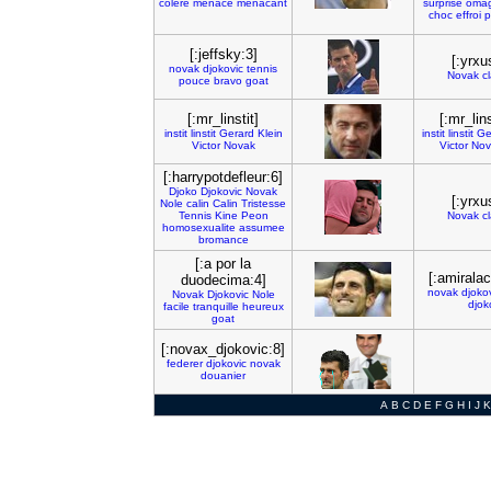
colere
menace
menacant
surprise
oma
choc
effroi
p
[:jeffsky:3]
[:yrxu
novak
djokovic
tennis
Novak
c
pouce
bravo
goat
[:mr_linstit]
[:mr_lins
instit
linstit
Gerard
Klein
instit
linstit
Ge
Victor
Novak
Victor
Nov
[:harrypotdefleur:6]
Djoko
Djokovic
Novak
[:yrxu
Nole
calin
Calin
Tristesse
Tennis
Kine
Peon
Novak
c
homosexualite
assumee
bromance
[:a por la
[:amiralac
duodecima:4]
novak
djoko
Novak
Djokovic
Nole
djok
facile
tranquille
heureux
goat
[:novax_djokovic:8]
federer
djokovic
novak
douanier
A
B
C
D
E
F
G
H
I
J
K