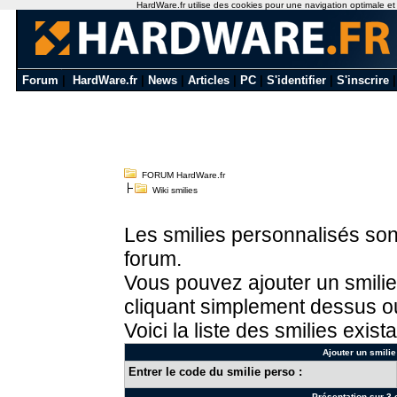
HardWare.fr utilise des cookies pour une navigation optimale et de
Forum
|
HardWare.fr
|
News
|
Articles
|
PC
|
S'identifier
|
S'inscrire
FORUM HardWare.fr
Wiki smilies
Les smilies personnalisés sont
forum.
Vous pouvez ajouter un smilie
cliquant simplement dessus ou
Voici la liste des smilies exista
Ajouter un smilie
Entrer le code du smilie perso :
Présentation sur 3