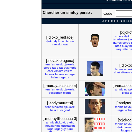
Chercher un smiley perso :
Code :
A
B
C
D
E
F
G
H
I
J
K
[:djoko
novak
djoko
[:djoko_redface]
tennisman
jo
djoko
djokovic
tennis
garros
serbe
novak
goat
bras
okay
b
raquette
ba
[:novaklerageux]
tennis
novak
djokovic
[:djoko
serbe
rage
rageux
hurle
tennis
nova
crier
victoire
colere
chut
silence
furieux
furious
enrage
haine
rageux
[:murrayaieaieaie:5]
[:verdascob
tennis
novak
djokovic
tennis
nova
deception
merde
djoko
z
[:andymurret:4]
[:andymur
tennis
novak
djokovic
tennis
nova
hein
quoi
goat
rage
victoi
[:murrayfffuuuuuu:3]
[:djokoc
tennis
djokovic
djoko
tennis
nova
novak
nole
frustration
djoko
nole
rage
rageguy
fuuu
fatigue