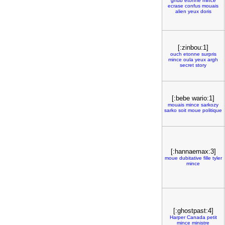
gnub
etonne
mince
ecrase
confus
mouais
alien
yeux
doris
[:zinbou:1]
ouch
etonne
surpris
mince
oula
yeux
argh
secret
story
[:bebe wario:1]
mouais
mince
sarkozy
sarko
soit
moue
politique
[:hannaemax:3]
moue
dubitative
fille
tyler
mince
[:ghostpast:4]
Harper
Canada
petit
mince
ministre