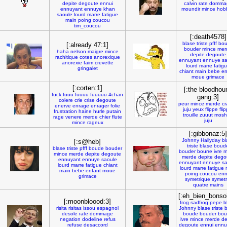
depite
degoute
ennui
calvin
rate
domma
ennuyant
ennuye
khan
moundir
mince
hob
saoule
lourd
marre
fatigue
main
poing
coucou
tim_coucou
[:death4578]
blase
triste
pfff
bo
[:already 47:1]
bouder
mince
mer
haha
nelson
maigre
mince
depite
degoute
rachitique
cotes
anorexique
ennuyant
ennuye
sa
anorexie
faim
crevette
lourd
marre
fatig
gringalet
chiant
main
bebe
en
moue
grimace
[:corten:1]
[:the bloodhou
fuck
fuuu
fuuuu
fuuuuu
4chan
gang:3]
colere
crie
crise
degoute
peur
mince
merde
cr
enerve
enrage
enrager
folie
juju
yeux
flippe
fli
frustration
haine
hurle
putain
trouille
zuuut
moshg
rage
venere
merde
chier
flute
juju
mince
rageux
[:gibbonaz:5]
Johnny
Hallyday
bl
[:s@heb]
triste
blase
boud
blase
triste
pfff
boude
bouder
bouder
bourre
ivre
m
mince
merde
depite
degoute
merde
depite
dego
ennuyant
ennuye
saoule
ennuyant
ennuye
sa
lourd
marre
fatigue
chiant
lourd
marre
fatigue
main
bebe
enfant
moue
poing
coucou
enn
grimace
symetrique
symetr
quatre
mains
[:eh_bien_bonsoi
[:moonbloood:3]
frog
sadfrog
pepe
b
risita
risitas
issou
espagnol
Johnny
blase
triste
b
desole
rate
dommage
boude
bouder
bou
negation
dodeline
refus
ivre
mince
merde
de
refuse
desaccord
degoute
ennui
ennu