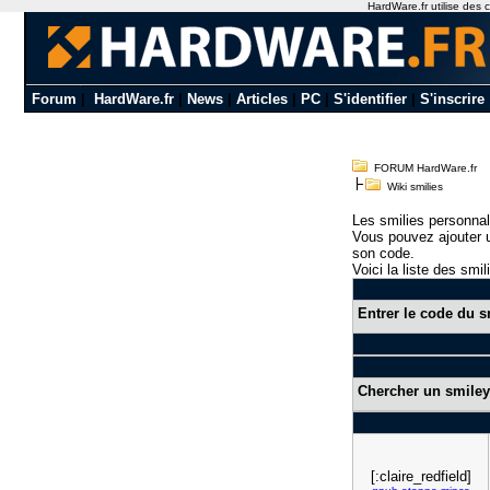
HardWare.fr utilise des c
Forum
|
HardWare.fr
|
News
|
Articles
|
PC
|
S'identifier
|
S'inscrire
FORUM HardWare.fr
Wiki smilies
Les smilies personnal
Vous pouvez ajouter u
son code.
Voici la liste des smil
Entrer le code du s
Chercher un smiley
[:claire_redfield]