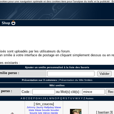
ookies pour une navigation optimale et des cookies tiers pour l'analyse du trafic et la publicité
E
|
Shop
isés sont uploadés par les utilisateurs du forum.
n smilie à votre interface de postage en cliquant simplement dessus ou en re
ies existants :
Ajouter un smilie personnalisé à la liste des favoris
milie perso :
Présentation sur 3 colonnes
|
Présentation du Wiki Smilies
Wiki smilies
 perso :
Code :
ou Mot(s) clé(s) :
A
B
C
D
E
F
G
H
I
J
K
L
M
N
O
P
Q
R
S
T
U
V
W
X
Y
Z
Autres
[:tim_coucou]
Johnny
Jauny
Hallyday
blase
triste
blase
boude
bouder
[:bastian:3]
bourre
ivre
mince
merde