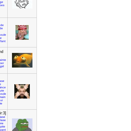
ge
bes
ude
de
oule
ue
fant
nd
ainte
pper
irl
ase
e
ince
ute
oule
main
ui
ie
r:3]
lase
lase
rre
pite
yant