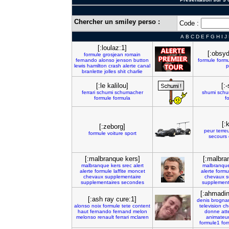
Chercher un smiley perso :
Code :
A
B
C
D
E
F
G
H
I
J
[:loulaz:1]
[:obsyd
formule
grosjean
romain
fernando
alonso
jenson
button
formule
formu
lewis
hamilton
crash
alerte
canal
p
branlette
jolles
shit
charlie
[:le kalilou]
[:-
ferrari
schumi
schumacher
shumi
schu
formule
formula
f
[:
[:zeborg]
peur
terre
formule
voiture
sport
secours
[:malbranque kers]
[:malbra
malbranque
kers
srec
alert
malbranqu
alerte
formule
laffite
moncet
alerte
formu
chevaux
supplementaire
chevaux
s
supplementaires
secondes
supplement
[:ahmadin
[:ash ray cure:1]
denis
brogna
alonso
noix
formule
tete
content
television
ch
haut
fernando
fernand
melon
donne
att
melonso
renault
ferrari
mclaren
animateu
formule1
for