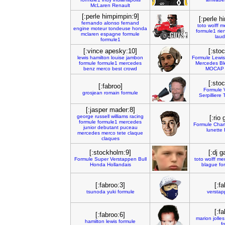
McLaren
Renault
[:perle himpimpin:9]
[:perle h
fernando
alonso
fernand
toto
wolff
m
engine
moteur
tondeuse
honda
formule1
rie
mclaren
espagne
formule
lau
formule1
[:vince apesky:10]
[:sto
lewis
hamilton
louise
jambon
Formule
Lewis
formule
formule1
mercedes
Mercedes
Bl
benz
merco
best
crowd
MOCAP
[:sto
[:fabroo]
Formule
grosjean
romain
formule
Serpilliere
[:jasper mader:8]
george
russell
williams
racing
[:rio
formule
formule1
mercedes
Formule
Char
junior
debutant
puceau
lunette
mercedes
merco
tete
claque
claques
[:stockholm:9]
[:dj g
Formule
Super
Verstappen
Bull
toto
wolff
me
Honda
Hollandais
blague
fo
[:fabroo:3]
[:f
tsunoda
yuki
formule
versta
[:f
[:fabroo:6]
marion
jolles
hamilton
lewis
formule
f