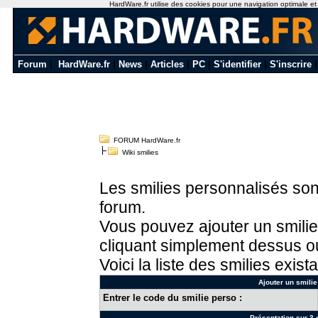
HardWare.fr utilise des cookies pour une navigation optimale et de
Forum
|
HardWare.fr
|
News
|
Articles
|
PC
|
S'identifier
|
S'inscrire
FORUM HardWare.fr
Wiki smilies
Les smilies personnalisés sont
forum.
Vous pouvez ajouter un smilie
cliquant simplement dessus ou
Voici la liste des smilies exista
Ajouter un smilie
Entrer le code du smilie perso :
Présentation sur 3