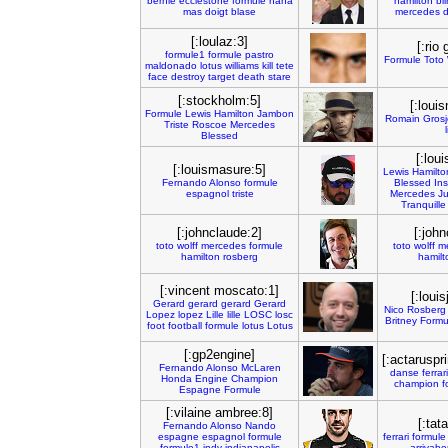
bernie
ecclestone
formule
haha
hamilton
bl
mas
doigt
blase
mercedes
d
[:loulaz:3]
[:rio
formule1
formule
pastro
Formule
Toto
maldonado
lotus
williams
kill
tete
face
destroy
target
death
stare
[:stockholm:5]
[:loui
Formule
Lewis
Hamilton
Jambon
Romain
Gros
Triste
Roscoe
Mercedes
Blessed
[:lou
[:louismasure:5]
Lewis
Hamilto
Fernando
Alonso
formule
Blessed
In
espagnol
triste
Mercedes
Ju
Tranquille
[:johnclaude:2]
[:john
toto
wolff
mercedes
formule
toto
wolff
m
hamilton
rosberg
hamilt
[:vincent moscato:1]
[:loui
Gerard
gerard
gerard
Gerard
Nico
Rosberg
Lopez
lopez
Lille
lille
LOSC
losc
Britney
Formu
foot
football
formule
lotus
Lotus
[:gp2engine]
[:actaruspr
Fernando
Alonso
McLaren
danse
ferrari
Honda
Engine
Champion
champion
f
Espagne
Formule
[:vilaine ambree:8]
[:tat
Fernando
Alonso
Nando
espagne
espagnol
formule
ferrari
formule
formule1
indy
indianapolis
arrivab