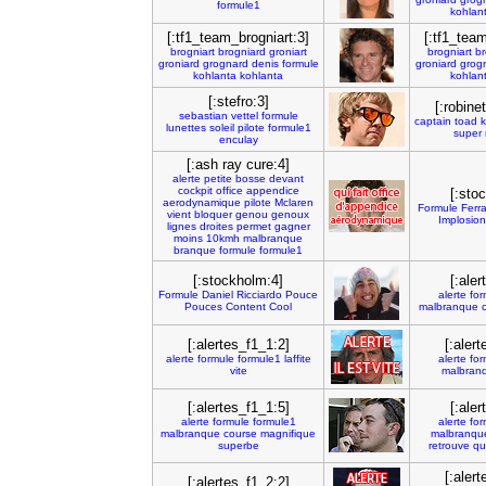
formule1
kohlan
[:tf1_team_brogniart:3]
[:tf1_team
brogniart
brogniard
groniart
brogniart
br
groniard
grognard
denis
formule
groniard
grog
kohlanta
kohlanta
kohlan
[:stefro:3]
[:robine
sebastian
vettel
formule
captain
toad
k
lunettes
soleil
pilote
formule1
super
enculay
[:ash ray cure:4]
alerte
petite
bosse
devant
cockpit
office
appendice
[:sto
aerodynamique
pilote
Mclaren
Formule
Ferra
vient
bloquer
genou
genoux
Implosion
lignes
droites
permet
gagner
moins
10kmh
malbranque
branque
formule
formule1
[:stockholm:4]
[:ale
Formule
Daniel
Ricciardo
Pouce
alerte
for
Pouces
Content
Cool
malbranque
[:alertes_f1_1:2]
[:aler
alerte
formule
formule1
laffite
alerte
for
vite
malbran
[:alertes_f1_1:5]
[:ale
alerte
formule
formule1
alerte
for
malbranque
course
magnifique
malbranqu
superbe
retrouve
qu
[:aler
[:alertes_f1_2:2]