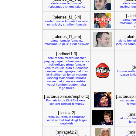
alerte
formule
formule1
alerte
for
malbranque
chiens
faience
malbranqu
[:ale
[:alertes_f1_5:4]
alerte
for
alerte
formule
formule1
moncet
malbranqu
renault
viry
chatillon
francais
s
[:alertes_f1_5:5]
[:aler
alerte
formule
formule1
alerte
formul
malbranque
pluie
pleut
pleuvoir
jacques
cabin
[:adhocf1:3]
schum
schumi
schumacher
paypay
pepe
michael
mercedes
troll
trollface
pilote
formule
[:
voiture
course
auto
automobile
casque
crash
grosjean
alonso
formule
malb
kimi
raikkonen
ferrari
mclaren
passe
laffi
rosberg
maldonado
williams
senna
maldo
massa
webber
vettel
hamilton
button
haha
rage
trolled
[:actarusprinced'euphor:1]
[:actaruspr
Formule
lotus
Kimi
Raikkonen
sebastian
content
iceman
formule1
formul
[:loulaz:2]
[:mi
formule1
formule
sebastian
alonso
bla
vettel
redbull
bull
doigt
finger
ferrar
deal
with
[:miragef1:2]
[:mi