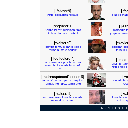
[:fabroo:9]
[:fa
vettel
sebastian
formule
binotto
matt
[:dopador:1]
[:jea
Sergio
Perez
implosion
tibia
marsouin
f
balaise
formule
redbull
porpoise
mar
[:valsou:5]
[:xavie
formula
formule
carlos
sainz
esteban
oc
ferrari
numero
sourire
formule1
[:leo leclerc:4]
[:franz
liam
lawson
alpha
tauri
toro
ferrari
ferrarir
rosso
bull
formule
formule1
rouge
flag
d
vcarb
[:actarusprinced'euphor:6]
[:v
formula1
verstappen
champion
formule
for
formule
formule1
terminator
clo
[:valsou:9]
[:va
toto
wolf
wolff
formule
formula
formule
for
mercedes
tricheur
chien
al
A
B
C
D
E
F
G
H
I
J