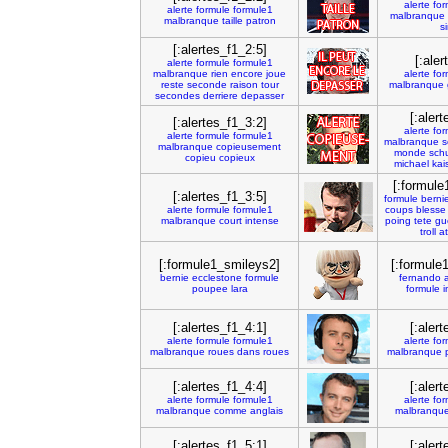
alerte
for
alerte
formule
formule1
malbranque
malbranque
taille
patron
s
[:alertes_f1_2:5]
[:ale
alerte
formule
formule1
malbranque
rien
encore
joue
alerte
for
reste
seconde
raison
tour
malbranque
secondes
derriere
depasser
[:aler
[:alertes_f1_3:2]
alerte
for
alerte
formule
formule1
malbranque
s
malbranque
copieusement
monde
sch
copieu
copieux
michael
kai
[:formule
[:alertes_f1_3:5]
formule
berni
alerte
formule
formule1
coups
blesse
malbranque
court
intense
poing
tete
gu
troll
a
[:formule1_smileys2]
[:formule
bernie
ecclestone
formule
fernando
poupee
lara
formule
i
[:alertes_f1_4:1]
[:aler
alerte
formule
formule1
alerte
for
malbranque
roues
dans
roues
malbranque
[:alertes_f1_4:4]
[:aler
alerte
formule
formule1
alerte
for
malbranque
comme
anglais
malbranqu
[:alertes_f1_5:1]
[:aler