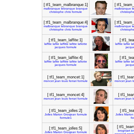
[:tf1_team_malbranque:1]
[:tf1_team
malbranque
lebranque
branque
malbranque
l
christophe
chris
formule
christoph
[:tf1_team_malbranque:4]
[:tf1_team
malbranque
lebranque
branque
malbranque
l
christophe
chris
formule
christoph
[:tf1_team_laffite:1]
[:tf1_te
laffite
lafite
laffitte
lafitte
lafiotte
laffite
lafite
la
jacques
formule
jacqu
[:tf1_team_laffite:4]
[:tf1_te
laffite
lafite
laffitte
lafitte
lafiotte
laffite
lafite
la
jacques
formule
jacqu
[:tf1_team_moncet:1]
[:tf1_te
moncet
jean
louis
ferrari
formule
moncet
jean
l
[:tf1_team_moncet:4]
[:tf1_te
moncet
jean
louis
ferrari
formule
moncet
jean
l
[:tf1_team_jolles:2]
[:tf1_te
Jolles
Marion
Grosjean
formule
Jolles
Marion
formule1
fo
[:tf1_team
[:tf1_team_jolles:5]
brogniart
br
Jolles
Marion
Grosjean
formule
groniard
grog