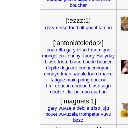
boucher
[:ezzz:1]
gary
cisse
football
gogol
faman
[:antoniotoledo:2]
poutrella
gary
triso
trisomique
mongolien
Johnny
Jauny
Hallyday
blase
triste
blase
boude
bouder
depite
degoute
ennui
ennuyant
ennuye
khan
saoule
lourd
marre
fatigue
main
poing
coucou
tim_coucou
coucou
blase
aigri
double
clic
puceau
cachan
[:magnets:1]
gary
vuvzela
debile
triso
juju
pouet
vuvuzela
trompette
vuvu
bzzz