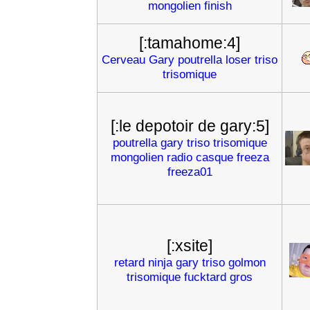
mongolien
finish
[:tamahome:4]
Cerveau
Gary
poutrella
loser
triso
trisomique
[:le depotoir de gary:5]
poutrella
gary
triso
trisomique
mongolien
radio
casque
freeza
freeza01
[:xsite]
retard
ninja
gary
triso
golmon
trisomique
fucktard
gros