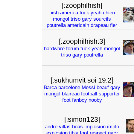
[:zoophilhish]
hish
america
fuck
yeah
chien
mongol
triso
gary
sourcils
poutrella
americain
drapeau
fier
[:zoophilhish:3]
hardware
forum
fuck
yeah
mongol
triso
gary
poutrella
[:sukhumvit soi 19:2]
Barca
barcelone
Messi
beauf
gary
mongol
blaireau
football
supporter
foot
fanboy
nooby
[:simon123]
andre
villas
boas
implosion
implo
explosion
tibia
foot
respect
gary