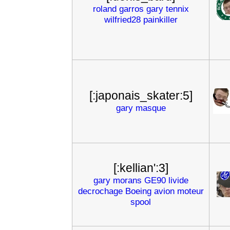
roland
garros
gary
tennix
wilfried28
painkiller
[:japonais_skater:5]
gary
masque
[:kellian':3]
gary
morans
GE90
livide
decrochage
Boeing
avion
moteur
spool