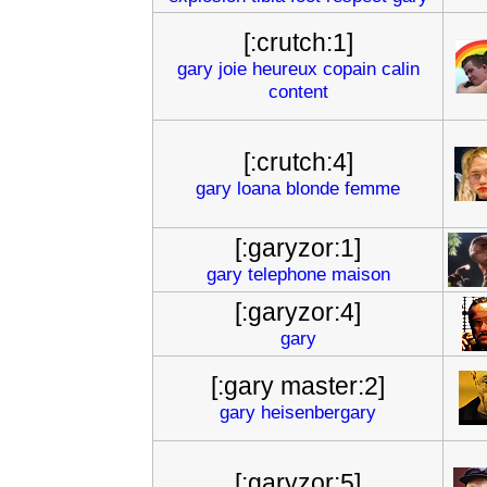
[:crutch:1]
gary
joie
heureux
copain
calin
content
[:crutch:4]
gary
loana
blonde
femme
[:garyzor:1]
gary
telephone
maison
[:garyzor:4]
gary
[:gary master:2]
gary
heisenbergary
[:garyzor:5]