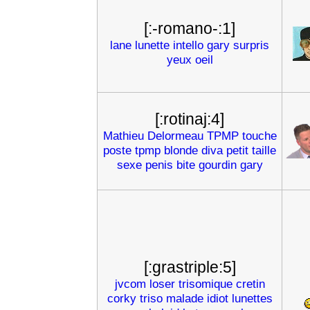
[:-romano-:1]
lane
lunette
intello
gary
surpris
yeux
oeil
[:rotinaj:4]
Mathieu
Delormeau
TPMP
touche
poste
tpmp
blonde
diva
petit
taille
sexe
penis
bite
gourdin
gary
[:grastriple:5]
jvcom
loser
trisomique
cretin
corky
triso
malade
idiot
lunettes