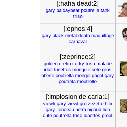
[:haha dead:2]
gary
paidaybear
poutrella
tank
triso
[:ephos:4]
gary
black
metal
death
maquillage
carnaval
[:zeprince:2]
golden
cretin
corky
triso
malade
idiot
lunettes
mongole
bete
gros
obese
poutrella
mongol
gogol
gary
poutrela
moutrelle
[:implosion de carla:1]
viewti
gary
viewtigro
zezette
hihi
gary
lionceau
hetm
nigaud
lion
cute
poutrella
triso
lunettes
prout