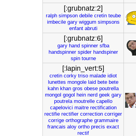
[:grubnatz:2]
ralph
simpson
debile
cretin
teube
imbecile
gary
wiggum
simpsons
enfant
abruti
[:grubnatz:6]
gary
hand
spinner
sfba
handspinner
spider
handspiner
spin
tourne
[:lapin_vert:5]
cretin
corky
triso
malade
idiot
lunettes
mongole
laid
bete
bete
kahn
khan
gros
obese
poutrella
mongol
gogol
hein
nerd
geek
gary
poutrela
moutrelle
capello
capelovici
maitre
rectification
rectifie
rectifier
correction
corriger
corrige
orthographe
grammaire
francais
aloy
ortho
precis
exact
rectif