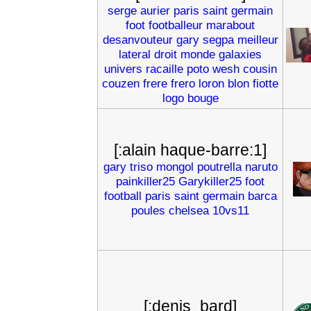
serge
aurier
paris
saint
germain
foot
footballeur
marabout
desanvouteur
gary
segpa
meilleur
lateral
droit
monde
galaxies
univers
racaille
poto
wesh
cousin
couzen
frere
frero
loron
blon
fiotte
logo
bouge
[:alain haque-barre:1]
gary
triso
mongol
poutrella
naruto
painkiller25
Garykiller25
foot
football
paris
saint
germain
barca
poules
chelsea
10vs11
[:denis_bard]