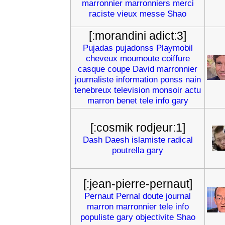
marronnier
marronniers
merci
raciste
vieux
messe
Shao
[:morandini adict:3]
Pujadas
pujadonss
Playmobil
cheveux
moumoute
coiffure
casque
coupe
David
marronnier
journaliste
information
ponss
nain
tenebreux
television
monsoir
actu
marron
benet
tele
info
gary
[:cosmik rodjeur:1]
Dash
Daesh
islamiste
radical
poutrella
gary
[:jean-pierre-pernaut]
Pernaut
Pernal
doute
journal
marron
marronnier
tele
info
populiste
gary
objectivite
Shao