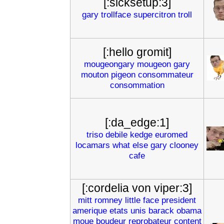
[:sicksetup:3]
gary
trollface
supercitron
troll
[:hello gromit]
mougeongary
mougeon
gary
mouton
pigeon
consommateur
consommation
[:da_edge:1]
triso
debile
kedge
euromed
locamars
what
else
gary
clooney
cafe
[:cordelia von viper:3]
mitt
romney
little
face
president
amerique
etats
unis
barack
obama
moue
boudeur
reprobateur
content