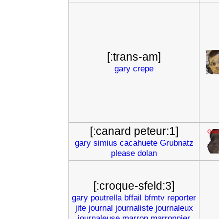
[:trans-am]
gary
crepe
[:canard peteur:1]
gary
simius
cacahuete
Grubnatz
please
dolan
[:croque-sfeld:3]
gary
poutrella
bffail
bfmtv
reporter
jite
journal
journaliste
journaleux
journaleuse
marron
marronnier