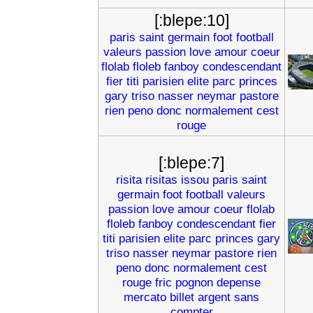
[:blepe:10]
paris
saint
germain
foot
football
valeurs
passion
love
amour
coeur
flolab
floleb
fanboy
condescendant
fier
titi
parisien
elite
parc
princes
gary
triso
nasser
neymar
pastore
rien
peno
donc
normalement
cest
rouge
[:blepe:7]
risita
risitas
issou
paris
saint
germain
foot
football
valeurs
passion
love
amour
coeur
flolab
floleb
fanboy
condescendant
fier
titi
parisien
elite
parc
princes
gary
triso
nasser
neymar
pastore
rien
peno
donc
normalement
cest
rouge
fric
pognon
depense
mercato
billet
argent
sans
compter