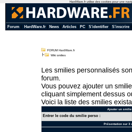
HardWare.fr utilise des cookies pour une naviga
Forum
|
HardWare.fr
|
News
|
Articles
|
PC
|
S'identifier
|
S'inscrire
FORUM HardWare.fr
Wiki smilies
Les smilies personnalisés sont
forum.
Vous pouvez ajouter un smilie
cliquant simplement dessus ou
Voici la liste des smilies exista
Ajouter un smilie
Entrer le code du smilie perso :
Présentation sur 3