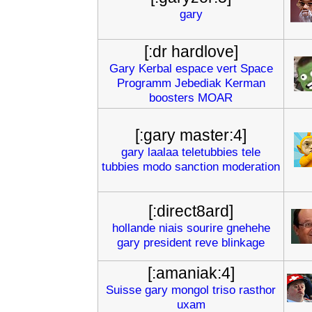
gary
[:dr hardlove]
Gary
Kerbal
espace
vert
Space
Programm
Jebediak
Kerman
boosters
MOAR
[:gary master:4]
gary
laalaa
teletubbies
tele
tubbies
modo
sanction
moderation
[:direct8ard]
hollande
niais
sourire
gnehehe
gary
president
reve
blinkage
[:amaniak:4]
Suisse
gary
mongol
triso
rasthor
uxam