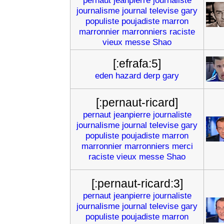
pernaut
jeanpierre
journaliste
journalisme
journal
televise
gary
populiste
poujadiste
marron
marronnier
marronniers
raciste
vieux
messe
Shao
[:efrafa:5]
eden
hazard
derp
gary
[:pernaut-ricard]
pernaut
jeanpierre
journaliste
journalisme
journal
televise
gary
populiste
poujadiste
marron
marronnier
marronniers
merci
raciste
vieux
messe
Shao
[:pernaut-ricard:3]
pernaut
jeanpierre
journaliste
journalisme
journal
televise
gary
populiste
poujadiste
marron