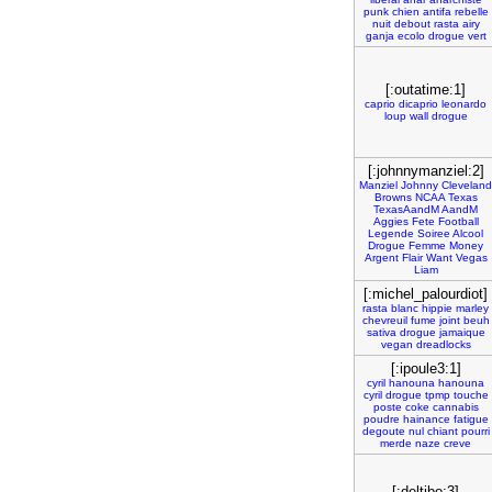
punk
chien
antifa
rebelle
nuit
debout
rasta
airy
ganja
ecolo
drogue
vert
[:outatime:1]
caprio
dicaprio
leonardo
loup
wall
drogue
[:johnnymanziel:2]
Manziel
Johnny
Cleveland
Browns
NCAA
Texas
TexasAandM
AandM
Aggies
Fete
Football
Legende
Soiree
Alcool
Drogue
Femme
Money
Argent
Flair
Want
Vegas
Liam
[:michel_palourdiot]
rasta
blanc
hippie
marley
chevreuil
fume
joint
beuh
sativa
drogue
jamaique
vegan
dreadlocks
[:ipoule3:1]
cyril
hanouna
hanouna
cyril
drogue
tpmp
touche
poste
coke
cannabis
poudre
hainance
fatigue
degoute
nul
chiant
pourri
merde
naze
creve
[:deltibo:3]