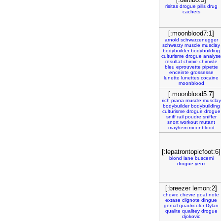
risitas
drogue
pills
drug
cachets
[:moonblood7:1]
arnold
schwarzenegger
schwarzy
muscle
musclay
bodybuilder
bodybuilding
culturisme
drogue
analyse
resultat
chimie
chimiste
bleu
eprouvette
pipette
enceinte
grossesse
lunette
lunettes
cocaine
moonblood
[:moonblood5:7]
rich
piana
muscle
musclay
bodybuilder
bodybuilding
culturisme
drogue
drogue
sniff
rail
poudre
sniffer
snort
workout
mutant
mayhem
moonblood
[:lepatrontopicfoot:6]
blond
lane
buscemi
drogue
yeux
[:breezer lemon:2]
chevre
chevre
goat
note
extase
clignote
dingue
genial
quadricolor
Dylan
qualite
qualitey
drogue
djokovic