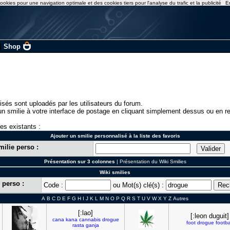
ookies pour une navigation optimale et des cookies tiers pour l'analyse du trafic et la publicité
E
|
Shop
isés sont uploadés par les utilisateurs du forum.
n smilie à votre interface de postage en cliquant simplement dessus ou en re
ies existants :
Ajouter un smilie personnalisé à la liste des favoris
milie perso :
Présentation sur 3 colonnes
|
Présentation du Wiki Smilies
Wiki smilies
 perso :
Code :
ou Mot(s) clé(s) :
A
B
C
D
E
F
G
H
I
J
K
L
M
N
O
P
Q
R
S
T
U
V
W
X
Y
Z
Autres
[:lao]
[:leon duguit]
cana
kana
cannabis
drogue
foot
drogue
footba
rasta
ganja