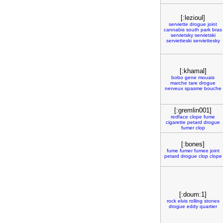
[:lezioul]
serviette
drogue
joint
cannabis
south
park
bras
servietsky
servietski
servietteski
serviettesky
[:khamal]
bobo
gene
mouais
marche
tare
drogue
nerveux
spasme
bouche
[:gremlin001]
redface
clope
fume
cigarette
petard
drogue
fumer
clop
[:bones]
fume
fumer
fumee
joint
petard
drogue
clop
clope
[:doum:1]
rock
elvis
rolling
stones
drogue
eddy
quartier