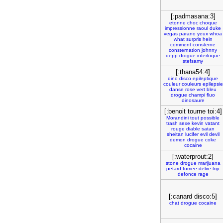
[:padmasana:3]
etonne
choc
choque
impressionne
raoul
duke
vegas
parano
yeux
whoa
what
surpris
hein
comment
consterne
consternation
johnny
depp
drogue
interloque
stefsamy
[:thana54:4]
dino
disco
epileptique
couleur
couleurs
epilepsie
danse
rose
vert
bleu
drogue
champi
fluo
dinosaure
[:benoit tourne toi:4]
Morandini
tout
possible
trash
sexe
kevin
vatant
rouge
diable
satan
sheitan
lucifer
evil
devil
demon
drogue
coke
cocaine
[:waterprout:2]
stone
drogue
marijuana
petard
fumee
delire
trip
defonce
rage
[:canard disco:5]
chat
drogue
cocaine