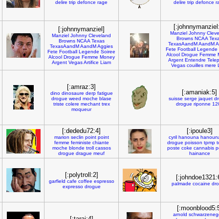
delire
trip
defonce
rage
delire
trip
defonce
r
[:johnnymanziel
[:johnnymanziel]
Manziel
Johnny
Clev
Manziel
Johnny
Cleveland
Browns
NCAA
Tex
Browns
NCAA
Texas
TexasAandM
AandM
A
TexasAandM
AandM
Aggies
Fete
Football
Legende
Fete
Football
Legende
Soiree
Alcool
Drogue
Femme
Alcool
Drogue
Femme
Money
Argent
Entendre
Tele
Argent
Vegas
Artifice
Liam
Vegas
couilles
mere
[:amraz:3]
[:amaniak:5]
dino
dinosaure
derp
fatigue
drogue
weed
moche
blase
suisse
serge
jaquet
d
triste
colere
mechant
trex
drogue
riponne
12
moqueur
[:dededu72:4]
[:ipoule3]
marion
seclin
point
point
cyril
hanouna
hanoun
femme
feministe
chiante
drogue
poisson
tpmp
t
moche
blonde
troll
cassos
poste
coke
cannabis
p
drogue
drague
meuf
hainance
[:polytroll:2]
[:johndoe1321:
garfield
cafe
coffee
espresso
palmade
cocaine
dr
expresso
drogue
[:moonblood5:
arnold
schwarzeneg
[:taraj:4]