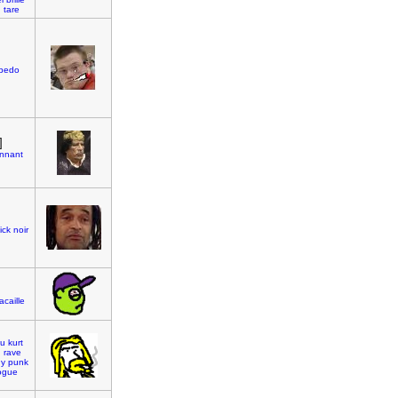
n
tare
bedo
]
nnant
ick
noir
acaille
bu
kurt
d
rave
gy
punk
ogue