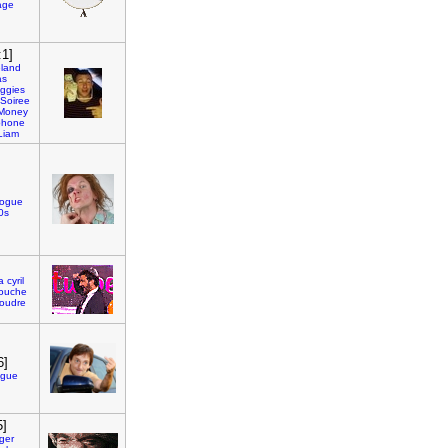
age
:1]
eland
as
ggies
Soiree
Money
phone
Liam
rogue
0s
a
cyril
ouche
oudre
6]
ogue
5]
ger