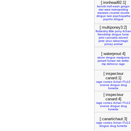
[:ironhead92:1]
kenobi
troll
ewan
gregor
star
wars
trainspotting
starwars
couette
sourire
dingue
tare
psychopathe
psycho
drogue
[:multiponey3:2]
fluttershy
little
pony
4chan
friendship
drogue
fume
joint
cannabis
stoned
pete
yeux
tabacmagic
poney
animal
[:waterprout:4]
stone
drogue
marijuana
petard
fumee
rire
delire
trip
defonce
rage
[:inspecteur
canard:1]
rage
comics
4chan
f7u12
enerve
drogue
drug
fumette
[:inspecteur
canard:4]
rage
comics
4chan
f7u12
enerve
drogue
drug
fumette
[:canartichaut:3]
rage
comics
4chan
f7u12
drogue
drug
fumette