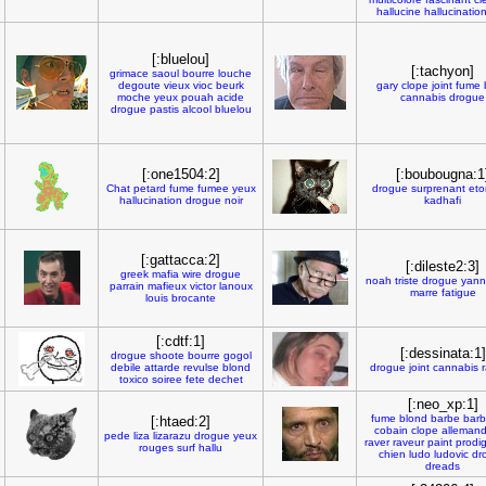
hallucine
hallucinatio
[:bluelou]
[:tachyon]
grimace
saoul
bourre
louche
degoute
vieux
vioc
beurk
gary
clope
joint
fume
moche
yeux
pouah
acide
cannabis
drogue
drogue
pastis
alcool
bluelou
[:one1504:2]
[:boubougna:1
Chat
petard
fume
fumee
yeux
drogue
surprenant
eto
hallucination
drogue
noir
kadhafi
[:gattacca:2]
[:dileste2:3]
greek
mafia
wire
drogue
noah
triste
drogue
yann
parrain
mafieux
victor
lanoux
marre
fatigue
louis
brocante
[:cdtf:1]
[:dessinata:1]
drogue
shoote
bourre
gogol
debile
attarde
revulse
blond
drogue
joint
cannabis
r
toxico
soiree
fete
dechet
[:neo_xp:1]
fume
blond
barbe
bar
[:htaed:2]
cobain
clope
alleman
pede
liza
lizarazu
drogue
yeux
raver
raveur
paint
prodi
rouges
surf
hallu
chien
ludo
ludovic
dr
dreads