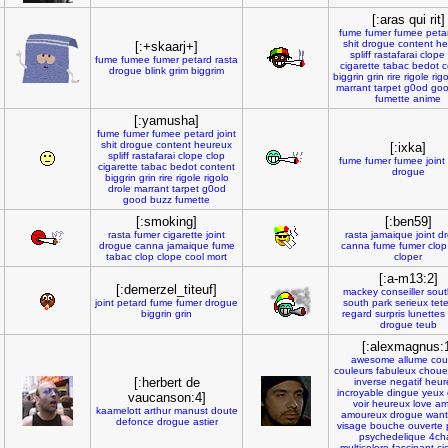
[:aras qui rit]
fume
fumer
fumee
peta
shit
drogue
content
he
[:+skaarj+]
spliff
rastafarai
clope
fume
fumee
fumer
petard
rasta
cigarette
tabac
bedot
c
drogue
blink
grim
biggrim
biggrin
grin
rire
rigole
rig
marrant
tarpet
g0od
go
fumette
anime
[:yamusha]
fume
fumer
fumee
petard
joint
shit
drogue
content
heureux
[:ixka]
spliff
rastafarai
clope
clop
fume
fumer
fumee
joint
cigarette
tabac
bedot
content
drogue
biggrin
grin
rire
rigole
rigolo
drole
marrant
tarpet
g0od
good
buzz
fumette
[:smoking]
[:ben59]
rasta
fumer
cigarette
joint
rasta
jamaique
joint
d
drogue
canna
jamaique
fume
canna
fume
fumer
clop
tabac
clop
clope
cool
mort
cloper
[:a-m13:2]
[:demerzel_titeuf]
mackey
conseiller
sout
joint
petard
fume
fumer
drogue
south
park
serieux
tet
biggrin
grin
regard
surpris
lunettes
drogue
teub
[:alexmagnus:
awesome
allume
cou
couleurs
fabuleux
choue
[:herbert de
inverse
negatif
heur
incroyable
dingue
yeux
vaucanson:4]
voir
heureux
love
am
kaamelott
arthur
manust
doute
amoureux
drogue
want
defonce
drogue
astier
visage
bouche
ouverte
psychedelique
4ch
multicolore
fascinant
ci