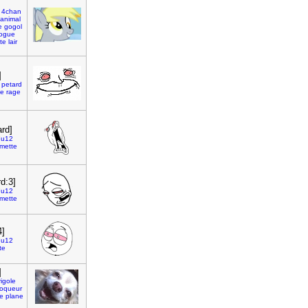
4chan
animal
e
gogol
ogue
te
lair
]
petard
ce
rage
ard]
7u12
mette
rd:3]
7u12
mette
4]
7u12
te
]
rigole
oqueur
ie
plane