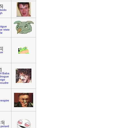
5]
bedo
gh
atigue
se
triste
le
1]
ue
2]
il
Baba
drogue
eige
poudre
respire
:5]
petard