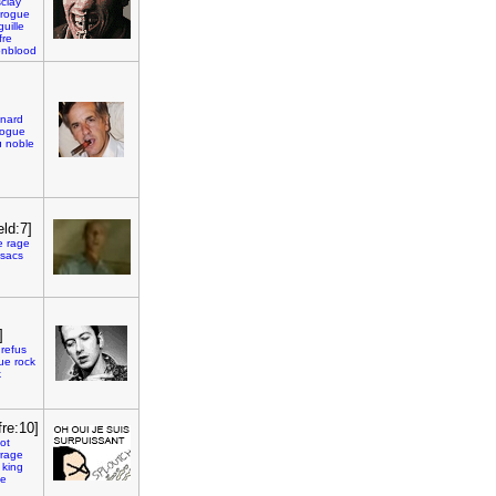
clay
rogue
guille
fre
nblood
nard
rogue
u
noble
eld:7]
e
rage
sacs
]
refus
ue
rock
k
fre:10]
ot
rrage
king
ue