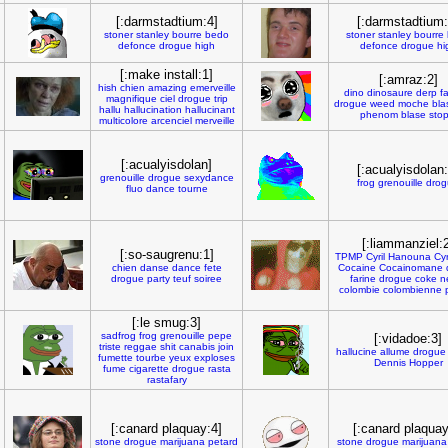
[:darmstadtium:4]
[:darmstadtium:
stoner
stanley
bourre
bedo
stoner
stanley
bourre
defonce
drogue
high
defonce
drogue
hi
[:make install:1]
[:amraz:2]
hish
chien
amazing
emerveille
dino
dinosaure
derp
f
magnifique
ciel
drogue
trip
drogue
weed
moche
bla
hallu
hallucination
hallucinant
phenom
blase
stop
multicolore
arcenciel
merveille
[:acualyisdolan]
[:acualyisdolan:
grenouille
drogue
sexydance
frog
grenouille
drog
fluo
dance
tourne
[:liammanziel:
[:so-saugrenu:1]
TPMP
Cyril
Hanouna
Cyr
chien
danse
dance
fete
Cocaine
Cocainomane
drogue
party
teuf
soiree
farine
drogue
coke
n
colombie
colombienne
[:le smug:3]
sadfrog
frog
grenouille
pepe
[:vidadoe:3]
triste
reggae
shit
canabis
join
hallucine
allume
drogue
fumette
tourbe
yeux
exploses
Dennis
Hopper
fume
cigarette
drogue
rasta
rastafary
[:canard plaquay:4]
[:canard plaquay
stone
drogue
marijuana
petard
stone
drogue
marijuana