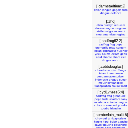
[:darmstadtium:2]
dolan
langue
gogole
triso
drogue
defonce
[:zho]
ellen
burstyn
requiem
dream
drogue
droguee
vieille
maigre
mourant
mourante
triste
regime
[:sadfrog62:2]
sadfrog
frog
pepe
grenouille
triste
content
ecran
ordinateur
nuit
noir
yeux
allume
eclate
geek
nerd
shoote
shoot
ciel
drogue
accro
[:cobbdouglas]
chaud
execution
Serge
Atlaoui
condamne
condamnation
prison
indonesie
drogue
sueur
mouchoir
transpire
transpiration
couloir
mort
[:cyd1vhess5:4]
sadfrog
frog
grenouille
pepe
triste
scarface
tony
montana
antonio
drogue
coke
cocaine
snif
poudre
tourbe
blanche
[:somberlain_multi:5]
chevreuil
anticapitaliste
hippie
hippi
bobo
gauche
caviar
gaucho
gauchiste
liberal
anar
anarchiste