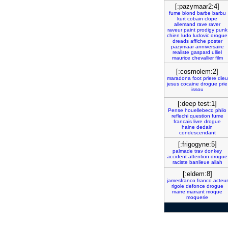
[:pazymaar2:4]
fume
blond
barbe
barbu
kurt
cobain
clope
allemand
rave
raver
raveur
paint
prodigy
punk
chien
ludo
ludovic
drogue
dreads
affiche
poster
pazymaar
anniversaire
realiste
gaspard
ulliel
maurice
chevallier
film
[:cosmolem:2]
maradona
foot
priere
dieu
jesus
cocaine
drogue
prie
issou
[:deep test:1]
Pense
houellebecq
philo
reflechi
question
fume
francais
livre
drogue
haine
dedain
condescendant
[:frigogyne:5]
palmade
trav
donkey
accident
attention
drogue
raciste
banlieue
allah
[:eldem:8]
jamesfranco
franco
acteur
rigole
defonce
drogue
marre
marrant
moque
moquerie