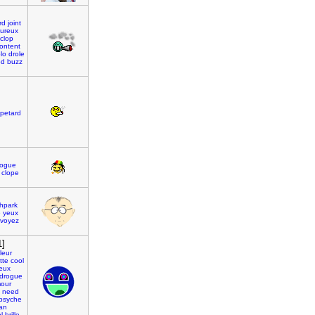
rd
joint
ureux
clop
ontent
olo
drole
od
buzz
petard
rogue
clope
hpark
e
yeux
voyez
1]
leur
tte
cool
eux
drogue
our
need
psyche
an
el
brille