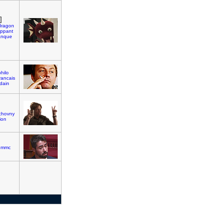
]
dragon
lippant
anque
hilo
rancais
dain
chovny
ion
3mmc