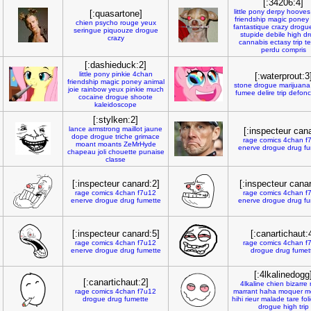
[:34206:4]
little
pony
derpy
hooves
[:quasartone]
friendship
magic
poney
chien
psycho
rouge
yeux
fantastique
crazy
drogu
seringue
piquouze
drogue
stupide
debile
high
dr
crazy
cannabis
ectasy
trip
te
perdu
compris
[:dashieduck:2]
little
pony
pinkie
4chan
[:waterprout:3
friendship
magic
poney
animal
stone
drogue
marijuana
joie
rainbow
yeux
pinkie
much
fumee
delire
trip
defon
cocaine
drogue
shoote
kaleidoscope
[:stylken:2]
lance
armstrong
maillot
jaune
[:inspecteur can
dope
drogue
triche
grimace
rage
comics
4chan
f
moant
moants
ZeMrHyde
enerve
drogue
drug
fu
chapeau
joli
chouette
punaise
classe
[:inspecteur canard:2]
[:inspecteur cana
rage
comics
4chan
f7u12
rage
comics
4chan
f
enerve
drogue
drug
fumette
enerve
drogue
drug
fu
[:inspecteur canard:5]
[:canartichaut:
rage
comics
4chan
f7u12
rage
comics
4chan
f
enerve
drogue
drug
fumette
drogue
drug
fumet
[:4lkalinedogg
[:canartichaut:2]
4lkaline
chien
bizarre
rage
comics
4chan
f7u12
marrant
haha
moquer
m
drogue
drug
fumette
hihi
rieur
malade
tare
fol
drogue
high
trip