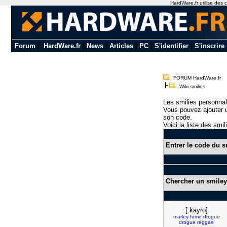
HardWare.fr utilise des c
Forum
|
HardWare.fr
|
News
|
Articles
|
PC
|
S'identifier
|
S'inscrire
FORUM HardWare.fr
Wiki smilies
Les smilies personnal
Vous pouvez ajouter u
son code.
Voici la liste des smil
Entrer le code du s
Chercher un smiley
[:kayro]
marley
fume
drogue
drogue
reggae