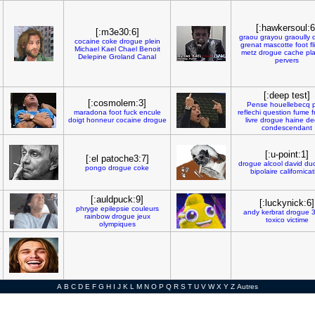
[:hawkersoul:6
[:m3e30:6]
graou
grayou
graoully
cocaine
coke
drogue
plein
grenat
mascotte
foot
f
Michael
Kael
Chael
Benoit
metz
drogue
cache
pl
Delepine
Groland
Canal
pervers
[:deep test]
[:cosmolem:3]
Pense
houellebecq
p
maradona
foot
fuck
encule
reflechi
question
fume
f
doigt
honneur
cocaine
drogue
livre
drogue
haine
de
condescendant
[:u-point:1]
[:el patoche3:7]
drogue
alcool
david
du
pongo
drogue
coke
bipolaire
californicat
[:auldpuck:9]
[:luckynick:6]
phryge
epilepsie
couleurs
andy
kerbrat
drogue
rainbow
drogue
jeux
toxico
victime
olympiques
A
B
C
D
E
F
G
H
I
J
K
L
M
N
O
P
Q
R
S
T
U
V
W
X
Y
Z
Autres