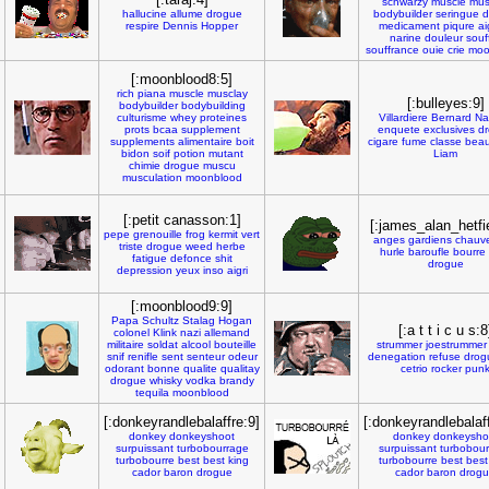
schwarzy
muscle
mus
hallucine
allume
drogue
bodybuilder
seringue
d
respire
Dennis
Hopper
medicament
piqure
ai
narine
douleur
souf
souffrance
ouie
crie
moo
[:moonblood8:5]
rich
piana
muscle
musclay
[:bulleyes:9]
bodybuilder
bodybuilding
culturisme
whey
proteines
Villardiere
Bernard
Na
prots
bcaa
supplement
enquete
exclusives
d
supplements
alimentaire
boit
cigare
fume
classe
bea
bidon
soif
potion
mutant
Liam
chimie
drogue
muscu
musculation
moonblood
[:petit canasson:1]
[:james_alan_hetfi
pepe
grenouille
frog
kermit
vert
anges
gardiens
chauv
triste
drogue
weed
herbe
hurle
baroufle
bourre
fatigue
defonce
shit
drogue
depression
yeux
inso
aigri
[:moonblood9:9]
Papa
Schultz
Stalag
Hogan
[:a t t i c u s:8
colonel
Klink
nazi
allemand
militaire
soldat
alcool
bouteille
strummer
joestrummer
snif
renifle
sent
senteur
odeur
denegation
refuse
drog
odorant
bonne
qualite
qualitay
cetrio
rocker
pun
drogue
whisky
vodka
brandy
tequila
moonblood
[:donkeyrandlebalaffre:9]
[:donkeyrandlebalaf
donkey
donkeyshoot
donkey
donkeysho
surpuissant
turbobourrage
surpuissant
turbobou
turbobourre
best
best
king
turbobourre
best
best
cador
baron
drogue
cador
baron
drog