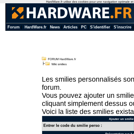
HardWare.fr utilise des cookies pour une navigation optimale et de
Forum
|
HardWare.fr
|
News
|
Articles
|
PC
|
S'identifier
|
S'inscrire
FORUM HardWare.fr
Wiki smilies
Les smilies personnalisés sont
forum.
Vous pouvez ajouter un smilie
cliquant simplement dessus ou
Voici la liste des smilies exista
Ajouter un smilie
Entrer le code du smilie perso :
Présentation sur 3