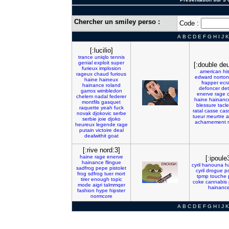
Chercher un smiley perso :
Code :
A
B
C
D
E
F
G
H
I
J
K
[:lucilio]
trance
uniqlo
tennis
genial
exploit
super
[:double de
furieux
implosion
american
hi
rageux
chaud
furious
edward
norton
haine
haineux
frapper
ecr
hainance
roland
defoncer
det
garros
wimbledon
enerve
rage
chelem
nadal
federer
haine
hainanc
montfils
gasquet
blessure
tacle
raquette
yeah
fuck
ratal
casse
cas
novak
djokovic
serbe
tueur
meurtre
a
serbie
joie
djoko
acharnement
heureux
legende
rage
putain
victoire
deal
dealwithit
goat
[:rive nord:3]
haine
rage
enerve
[:ipoule
hainance
flingue
cyril
hanouna
h
sadfrog
pepe
pistolet
cyril
drogue
p
frog
sdfrog
tuer
mort
tpmp
touche
tirer
enough
topic
coke
cannabis
mode
aigri
talmmqer
hainanc
fashion
hype
hipster
normcore
A
B
C
D
E
F
G
H
I
J
K