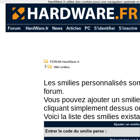
HardWare.fr utilise des cookies pour une navigation optimale et de
Forum
|
HardWare.fr
|
News
|
Articles
|
PC
|
S'identifier
|
S'inscrire
FORUM HardWare.fr
Wiki smilies
Les smilies personnalisés sont
forum.
Vous pouvez ajouter un smilie
cliquant simplement dessus ou
Voici la liste des smilies exista
Ajouter un smilie
Entrer le code du smilie perso :
Présentation sur 3