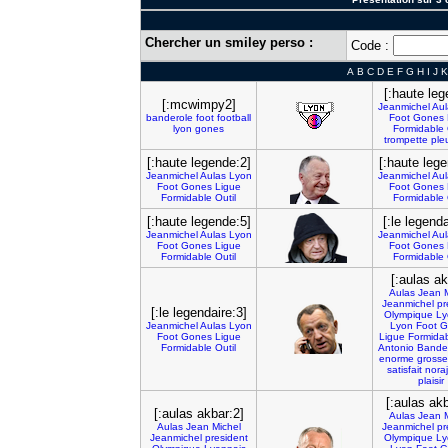
Chercher un smiley perso :
Code :
A
B
C
D
E
F
G
H
I
J
K
[:haute leg
[:mcwimpy2]
Jeanmichel
Aul
banderole
foot
football
Foot
Gones
lyon
gones
Formidable
trompette
ple
[:haute legende:2]
[:haute lege
Jeanmichel
Aulas
Lyon
Jeanmichel
Aul
Foot
Gones
Ligue
Foot
Gones
Formidable
Outil
Formidable
[:haute legende:5]
[:le legenda
Jeanmichel
Aulas
Lyon
Jeanmichel
Aul
Foot
Gones
Ligue
Foot
Gones
Formidable
Outil
Formidable
[:aulas ak
Aulas
Jean
Jeanmichel
pr
[:le legendaire:3]
Olympique
Ly
Jeanmichel
Aulas
Lyon
Lyon
Foot
G
Foot
Gones
Ligue
Ligue
Formida
Formidable
Outil
Antonio
Bande
enorme
grosse
satisfait
noraj
plaisir
[:aulas akb
[:aulas akbar:2]
Aulas
Jean
Aulas
Jean
Michel
Jeanmichel
pr
Jeanmichel
president
Olympique
Ly