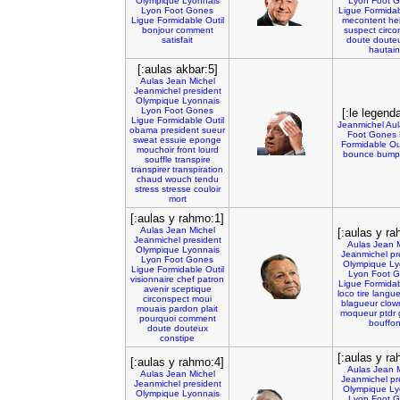
Olympique
Lyonnais
Lyon
Foot
G
Lyon
Foot
Gones
Ligue
Formida
Ligue
Formidable
Outil
mecontent
he
bonjour
comment
suspect
circo
satisfait
doute
doute
hautain
[:aulas akbar:5]
Aulas
Jean
Michel
Jeanmichel
president
Olympique
Lyonnais
Lyon
Foot
Gones
[:le legenda
Ligue
Formidable
Outil
Jeanmichel
Aul
obama
president
sueur
Foot
Gones
sweat
essuie
eponge
Formidable
Ou
mouchoir
front
lourd
bounce
bump
souffle
transpire
transpirer
transpiration
chaud
wouch
tendu
stress
stresse
couloir
mort
[:aulas y rahmo:1]
Aulas
Jean
Michel
[:aulas y ra
Jeanmichel
president
Aulas
Jean
Olympique
Lyonnais
Jeanmichel
pr
Lyon
Foot
Gones
Olympique
Ly
Ligue
Formidable
Outil
Lyon
Foot
G
visionnaire
chef
patron
Ligue
Formida
avenir
sceptique
loco
tire
langu
circonspect
moui
blagueur
clow
mouais
pardon
plait
moqueur
ptdr
pourquoi
comment
bouffo
doute
douteux
constipe
[:aulas y ra
[:aulas y rahmo:4]
Aulas
Jean
Aulas
Jean
Michel
Jeanmichel
pr
Jeanmichel
president
Olympique
Ly
Olympique
Lyonnais
Lyon
Foot
G