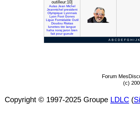
outilleur:10]
Aulas
Jean
Michel
Jeanmichel
president
Olympique
Lyonnais
Lyon
Foot
Gones
Ligue
Formidable
Outil
Doudou
Risitas
lunettes
tire
langue
haha
noraj
jaron
bien
fait
pour
gueule
A
B
C
D
E
F
G
H
I
J
K
Forum MesDiscu
(c) 20
Copyright © 1997-2025 Groupe
LDLC
(
S