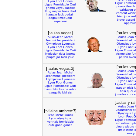
Lyon
Foot
Gones
Ligue
Formida
Ligue
Formidable
Outil
pouce
thumb
ghetto
voyou
racaille
validation
s
thug
mepris
boss
chef
content
winne
hautain
fuck
dedain
bien
joue
wel
degout
moqueur
bravo
accord
superieur
approuv
[:aulas vegas]
[:aulas veg
Aulas
Jean
Michel
Aulas
Jean
Jeanmichel
president
Jeanmichel
pr
Olympique
Lyonnais
Olympique
Ly
Lyon
Foot
Gones
Lyon
Foot
G
Ligue
Formidable
Outil
Ligue
Formida
implosion
tibia
laporte
visionnaire
fut
propre
joli
bien
joue
patron
aveni
[:aulas veg
[:aulas vegas:3]
Aulas
Jean
Aulas
Jean
Michel
Jeanmichel
pr
Jeanmichel
president
Olympique
Ly
Olympique
Lyonnais
Lyon
Foot
G
Lyon
Foot
Gones
Ligue
Formida
Ligue
Formidable
Outil
pardon
plait
l
bien
oklm
fraiche
relax
hein
quoi
v
tranquille
kikil
sisi
jumelles
conce
[:aulas y ra
Aulas
Jean
Jeanmichel
pr
[:vilaine ambree:7]
Olympique
Ly
Jean
Michel
Aulas
Lyon
Foot
G
Lyon
olympique
Ligue
Formida
lyonnais
formidable
rofl
roflmao
pt
outil
gone
gones
pleure
pleurs
r
drole
larme
l
emoji