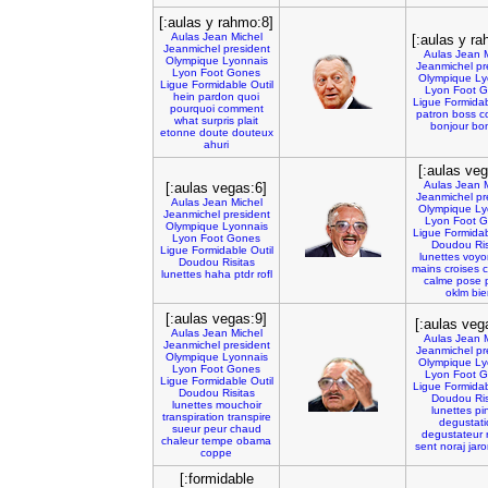
[:aulas y rahmo:8]
Aulas
Jean
Michel
[:aulas y ra
Jeanmichel
president
Aulas
Jean
Olympique
Lyonnais
Jeanmichel
pr
Lyon
Foot
Gones
Olympique
Ly
Ligue
Formidable
Outil
Lyon
Foot
G
hein
pardon
quoi
Ligue
Formida
pourquoi
comment
patron
boss
c
what
surpris
plait
bonjour
bon
etonne
doute
douteux
ahuri
[:aulas veg
Aulas
Jean
[:aulas vegas:6]
Jeanmichel
pr
Aulas
Jean
Michel
Olympique
Ly
Jeanmichel
president
Lyon
Foot
G
Olympique
Lyonnais
Ligue
Formida
Lyon
Foot
Gones
Doudou
Ri
Ligue
Formidable
Outil
lunettes
voyo
Doudou
Risitas
mains
croises
c
lunettes
haha
ptdr
rofl
calme
pose
oklm
bie
[:aulas vegas:9]
[:aulas veg
Aulas
Jean
Michel
Aulas
Jean
Jeanmichel
president
Jeanmichel
pr
Olympique
Lyonnais
Olympique
Ly
Lyon
Foot
Gones
Lyon
Foot
G
Ligue
Formidable
Outil
Ligue
Formida
Doudou
Risitas
Doudou
Ri
lunettes
mouchoir
lunettes
pi
transpiration
transpire
degustati
sueur
peur
chaud
degustateur
chaleur
tempe
obama
sent
noraj
jar
coppe
[:formidable