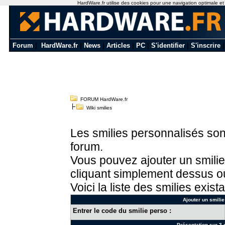
HardWare.fr utilise des cookies pour une navigation optimale et de
Forum
|
HardWare.fr
|
News
|
Articles
|
PC
|
S'identifier
|
S'inscrire
FORUM HardWare.fr
Wiki smilies
Les smilies personnalisés sont
forum.
Vous pouvez ajouter un smilie
cliquant simplement dessus ou
Voici la liste des smilies exista
Ajouter un smilie
Entrer le code du smilie perso :
Présentation sur 3