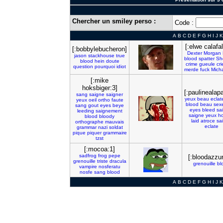
Chercher un smiley perso :
Code :
A
B
C
D
E
F
G
H
I
J
K
[:elwe calafa
[:bobbylebucheron]
Dexter
Morgan
jason
stackhouse
true
blood
spatter
Sh
blood
hein
doute
crime
gueule
cri
question
pourquoi
idiot
merde
fuck
Mich
[:mike
hoksbiger:3]
[:paulinealap
sang
saigne
saigner
yeux
beau
eclat
yeux
oeil
ortho
faute
blood
beau
sex
sang
gout
eyes
beye
eyes
bleed
sa
leeding
saignement
saigne
yeux
ho
blood
bloody
laid
atroce
sa
orthographe
mauvais
eclate
grammar
nazi
soldat
pique
piquer
grammaire
tzst
[:mocoa:1]
sadfrog
frog
pepe
[:bloodazzur
grenouille
triste
dracula
grenouille
bl
vampire
nosferatu
nosfe
sang
blood
A
B
C
D
E
F
G
H
I
J
K