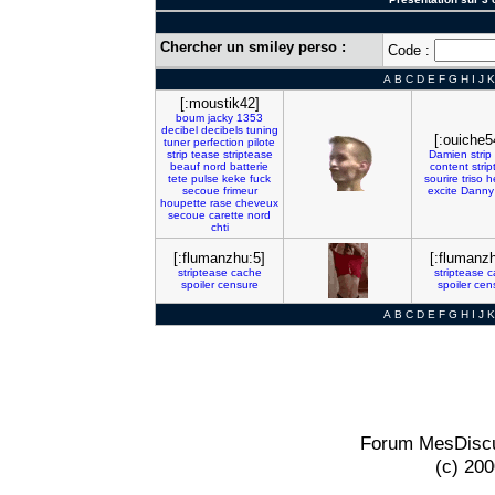
Chercher un smiley perso :
Code :
A
B
C
D
E
F
G
H
I
J
K
[:moustik42]
boum
jacky
1353
decibel
decibels
tuning
[:ouiche5
tuner
perfection
pilote
strip
tease
striptease
Damien
strip
beauf
nord
batterie
content
stri
tete
pulse
keke
fuck
sourire
triso
h
secoue
frimeur
excite
Danny
houpette
rase
cheveux
secoue
carette
nord
chti
[:flumanzhu:5]
[:flumanz
striptease
cache
striptease
c
spoiler
censure
spoiler
cen
A
B
C
D
E
F
G
H
I
J
K
Forum MesDiscu
(c) 20