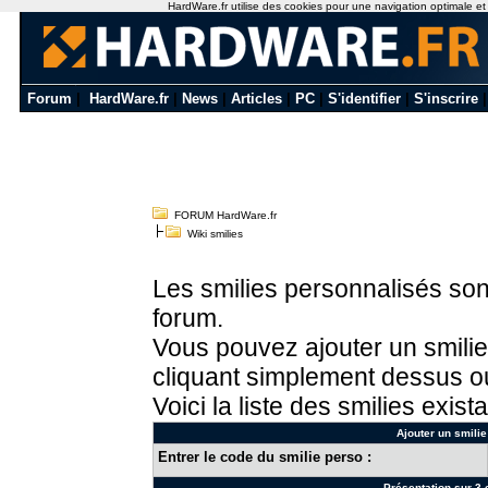
HardWare.fr utilise des cookies pour une navigation optimale et de
Forum
|
HardWare.fr
|
News
|
Articles
|
PC
|
S'identifier
|
S'inscrire
FORUM HardWare.fr
Wiki smilies
Les smilies personnalisés sont
forum.
Vous pouvez ajouter un smilie
cliquant simplement dessus ou
Voici la liste des smilies exista
Ajouter un smilie
Entrer le code du smilie perso :
Présentation sur 3