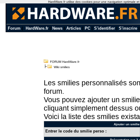
HardWare.fr utilise des cookies pour une navigation optimale et de
Forum
|
HardWare.fr
|
News
|
Articles
|
PC
|
S'identifier
|
S'inscrire
FORUM HardWare.fr
Wiki smilies
Les smilies personnalisés sont
forum.
Vous pouvez ajouter un smilie
cliquant simplement dessus ou
Voici la liste des smilies exista
Ajouter un smilie
Entrer le code du smilie perso :
Présentation sur 3