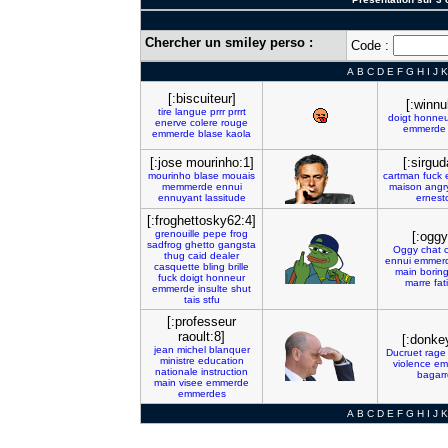
Chercher un smiley perso :
Code :
A
B
C
D
E
F
G
H
I
J
K
[:biscuiteur]
[:winnu
tire
langue
prrr
prrrt
doigt
honneu
enerve
colere
rouge
emmerde
emmerde
blase
kaola
[:jose mourinho:1]
[:sirgud
mourinho
blase
mouais
cartman
fuck
memmerde
ennui
maison
angr
ennuyant
lassitude
ernest
[:froghettosky62:4]
grenouille
pepe
frog
[:oggy
sadfrog
ghetto
gangsta
Oggy
chat
thug
caid
dealer
ennui
emmer
casquette
bling
brille
main
borin
fuck
doigt
honneur
marre
fat
emmerde
insulte
shut
tais
stfu
[:professeur
raoult:8]
[:donkey
jean
michel
blanquer
Ducruet
rage
ministre
education
violence
em
nationale
instruction
bagarr
main
visee
emmerde
emmerdes
A
B
C
D
E
F
G
H
I
J
K