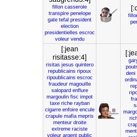
fillon
casserole
[:
transpire
penelope
fill
gate
tefal
president
pe
election
presidentielles
escroc
voleur
vendu
[:jean
[:je
risitasse:4]
gar
risitas
jesus
quintero
poutr
republicains
ripoux
deni
ripoublicains
escroc
ordin
fraudeur
magouille
re
salopard
enflure
rip
margoulin
fisc
impot
fr
taxe
riche
rayban
s
cigarre
enfoire
encule
margo
crapule
mafia
mepris
ric
menteur
droite
cra
extreme
raciste
ment
voleur
argent
public