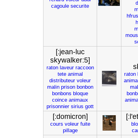
cagoule
securite
m
hfru
m
mous
s
[:jean-luc
skywalker:5]
s
raton
laveur
raccoon
tete
animal
raton
distributeur
voleur
anima
malin
prison
bonbon
mal
bonbons
bloque
bonb
coince
animaux
anim
prisonnier
sirius
gott
[:domicron]
[:l'
cours
voleur
fuite
bl
pillage
ca