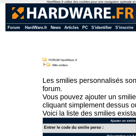
HardWare.fr utilise des cookies pour une navigation optimale et de
Forum
|
HardWare.fr
|
News
|
Articles
|
PC
|
S'identifier
|
S'inscrire
FORUM HardWare.fr
Wiki smilies
Les smilies personnalisés sont
forum.
Vous pouvez ajouter un smilie
cliquant simplement dessus ou
Voici la liste des smilies exista
Ajouter un smilie
Entrer le code du smilie perso :
Présentation sur 3