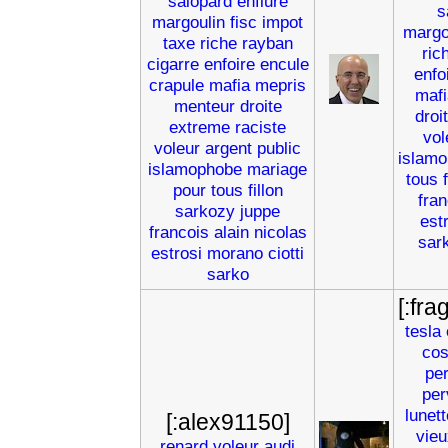
salopard
enflure
s
margoulin
fisc
impot
margo
taxe
riche
rayban
ric
cigarre
enfoire
encule
enfo
crapule
mafia
mepris
mafi
menteur
droite
droi
extreme
raciste
vol
voleur
argent
public
islam
islamophobe
mariage
tous
pour
tous
fillon
fran
sarkozy
juppe
est
francois
alain
nicolas
sar
estrosi
morano
ciotti
sarko
[:fra
tesla
co
pe
per
lunet
[:alex91150]
vieu
renard
voleur
audi