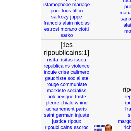
rac
islamophobe
mariage
pub
pour
tous
fillon
mari
sarkozy
juppe
sark
francois
alain
nicolas
ala
estrosi
morano
ciotti
mo
sarko
[:les
ripoublicains:1]
risita
risitas
issou
republicains
violence
inouie
crise
calimero
gauchiste
socialiste
rouge
communiste
ri
marxiste
socialiss
bolchevique
triste
re
pleure
chiale
whine
rip
acharnement
paris
fr
saint
germain
injuste
s
justice
ripoux
margo
ripoublicains
escroc
ric