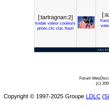
[:
[:tartragnan:2]
fran
kodak
voleur
couleurs
vole
photo
clic
clac
flash
A
B
C
D
E
Forum MesDiscu
(c) 20
Copyright © 1997-2025 Groupe
LDLC
(
S