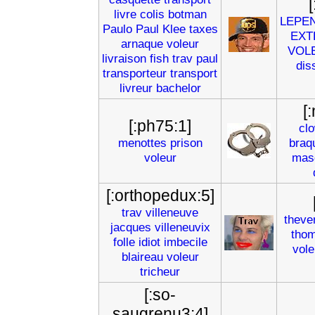
livre
colis
botman
LEPE
Paulo
Paul
Klee
taxes
EXT
arnaque
voleur
VOL
livraison
fish
trav
paul
dis
transporteur
transport
livreur
bachelor
[
[:ph75:1]
cl
menottes
prison
braq
voleur
mas
[:orthopedux:5]
trav
villeneuve
theve
jacques
villeneuvix
tho
folle
idiot
imbecile
vole
blaireau
voleur
tricheur
[:so-
saugrenu3:4]