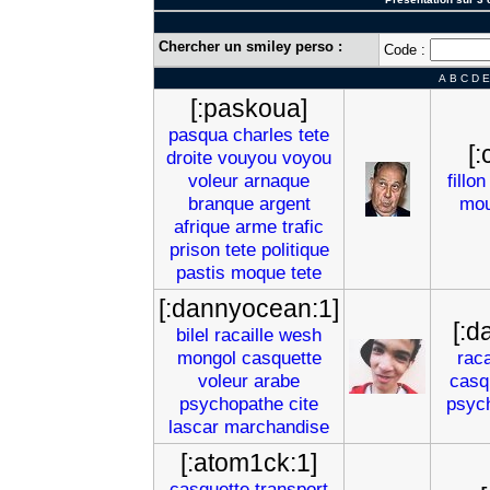
Chercher un smiley perso :
Code :
A
B
C
D
E
[:paskoua]
pasqua
charles
tete
[
droite
vouyou
voyou
voleur
arnaque
fillon
branque
argent
mo
afrique
arme
trafic
prison
tete
politique
pastis
moque
tete
[:dannyocean:1]
[:d
bilel
racaille
wesh
mongol
casquette
raca
voleur
arabe
casq
psychopathe
cite
psyc
lascar
marchandise
[:atom1ck:1]
casquette
transport