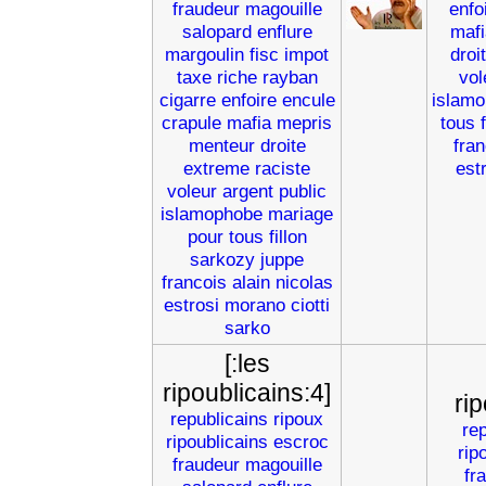
fraudeur
magouille
enfo
salopard
enflure
mafi
margoulin
fisc
impot
droi
taxe
riche
rayban
vol
cigarre
enfoire
encule
islam
crapule
mafia
mepris
tous
menteur
droite
fran
extreme
raciste
est
voleur
argent
public
islamophobe
mariage
pour
tous
fillon
sarkozy
juppe
francois
alain
nicolas
estrosi
morano
ciotti
sarko
[:les
ripoublicains:4]
ri
republicains
ripoux
re
ripoublicains
escroc
rip
fraudeur
magouille
fr