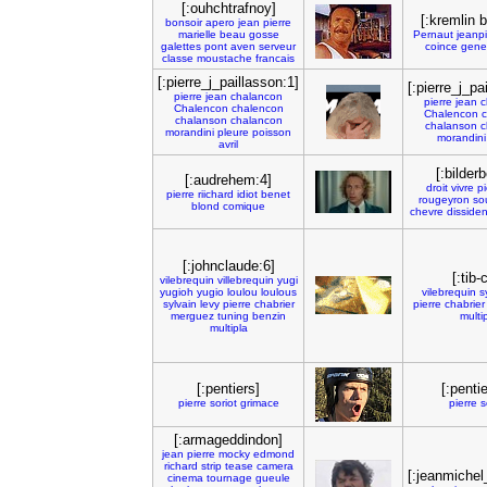
[:ouhchtrafnoy]
[:kremlin 
bonsoir
apero
jean
pierre
marielle
beau
gosse
Pernaut
jeanpi
galettes
pont
aven
serveur
coince
gene
classe
moustache
francais
[:pierre_j_paillasson:1]
[:pierre_j_pa
pierre
jean
chalancon
pierre
jean
c
Chalencon
chalencon
Chalencon
c
chalanson
chalancon
chalanson
c
morandini
pleure
poisson
morandini
avril
[:bilderb
[:audrehem:4]
droit
vivre
pi
pierre
riichard
idiot
benet
rougeyron
so
blond
comique
chevre
dissiden
[:johnclaude:6]
[:tib-
vilebrequin
villebrequin
yugi
yugioh
yugio
loulou
loulous
vilebrequin
s
sylvain
levy
pierre
chabrier
pierre
chabrier
merguez
tuning
benzin
multi
multipla
[:pentiers]
[:pentie
pierre
soriot
grimace
pierre
s
[:armageddindon]
jean
pierre
mocky
edmond
richard
strip
tease
camera
[:jeanmichel
cinema
tournage
gueule