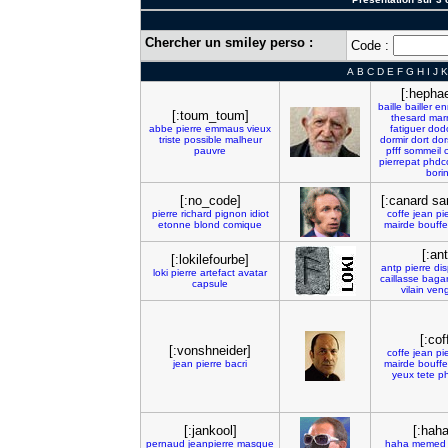
Chercher un smiley perso :
Code :
A
B
C
D
E
F
G
H
I
J
K
[:hepha
baille
bailler
en
[:toum_toum]
thesard
mar
abbe
pierre
emmaus
vieux
fatiguer
dod
triste
possible
malheur
dormir
dort
dor
pauvre
pfff
sommeil
pierrepat
phdc
bori
[:no_code]
[:canard sa
pierre
richard
pignon
idiot
coffe
jean
pi
etonne
blond
comique
mairde
bouffe
[:ant
[:lokilefourbe]
antp
pierre
di
loki
pierre
artefact
avatar
caillasse
bagar
capsule
vilain
ven
[:cof
[:vonshneider]
coffe
jean
pi
jean
pierre
bacri
mairde
bouffe
yeux
tete
p
[:jankool]
[:hah
pernaud
jeanpierre
masque
haha
memed