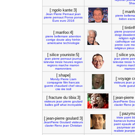
Sha
[:ngolo kante:3]
[:manf
Jean
Pierre
Pernaut
jean
pierre
bellema
pierre
pernaut
Ponss
ponss
bidon
escr
Euro
euro
2016
[:tintin
pierre
jovanovi
[:manfoo:4]
doigt
dissident
pierre
bellemare
attention
religion
egli
corrige
doute
aloy
hinhin
catholique
vat
americaine
technologie
pretre
cure
mo
religieux
pieux
[:silice youniste:5]
[:silice yo
jean
pierre
pernaut
journal
jean
pierre
per
televise
treize
heures
region
televise
treize
h
regions
marche
marron
regions
marc
marronniers
marronn
[:shape]
[:voyage c
Mondy
Pierre
Liam
compagnie
film
francais
visiteurs
jean
p
guerre
chaudard
chef
vieux
hurle
gueu
crie
rire
troll
[:fracture du tibia:3]
[:jean-pierre
visiteurs
jean
pierre
goulard
JeanPierre
Gou
balles
golf
what
incroyable
clavier
Reno
j
[:pazyma
triste
paint
bl
[:jean-pierre goulard:3]
barracus
bure
JeanPierre
Goulard
visiteurs
paint
epaule
af
clavier
Reno
jean
Christian
pazymaar
an
realiste
jeanpie