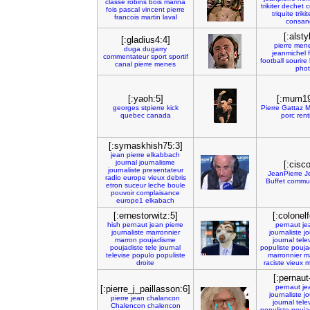
classe
robins
bois
marina
trikiter
dechet
c
fois
pascal
vincent
pierre
triquite
trikit
francois
martin
laval
consan
[:alsty
[:gladius4:4]
pierre
men
duga
dugarry
jeanmichel
commentateur
sport
sportif
football
sourire
canal
pierre
menes
pho
[:yaoh:5]
[:mum19
georges
stpierre
kick
Pierre
Gattaz
M
quebec
canada
porc
rent
[:symaskhish75:3]
jean
pierre
elkabbach
journal
journalisme
[:cisc
journaliste
presentateur
JeanPierre
J
radio
europe
vieux
debris
Buffet
commun
etron
suceur
leche
boule
pouvoir
complaisance
europe1
elkabach
[:ernestorwitz:5]
[:colonel
hish
pernaut
jean
pierre
pernaut
je
journaliste
marronnier
journaliste
j
marron
poujadisme
journal
tele
poujadiste
tele
journal
populiste
pouja
televise
populo
populiste
marronnier
m
droite
raciste
vieux
m
[:pernaut
pernaut
je
[:pierre_j_paillasson:6]
journaliste
j
pierre
jean
chalancon
journal
tele
Chalencon
chalencon
populiste
pouja