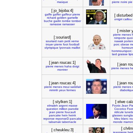
masque
pierre
noire
pie
[:jo_bijoba:4]
gaffe
gaffer
gaffeur
pierre
[:disturbed
richard
golden
gamelle
onigiri
caillou
buche
gadin
tombe
tomber
ramasse
ramasser
[:mister 
pierre
menes
[:souriard]
nimporte
quoi
souriard
nain
petit
verne
nawak
porte
troyer
pierre
foot
football
porc
obese
m
olympique
lyonnais
maillot
homour
hommoursporc
lard
graisse
lip
[:jean roucas:1]
[:jean ro
pierre
menes
haha
doigt
pierre
menes
he
montrer
[:jean roucas:4]
[:jean ro
pierre
menes
moui
satisfait
pierre
menes
r
mmmh
yeux
fermes
diaboliqu
[:stylken:1]
[:elwe cal
elmaleh
argent
masse
Footix
Jean
Pi
question
million
parodie
Cocorico
Foo
jean
pierre
foucault
ridicule
lunett
pancake
hein
heink
glasses
sungla
reponse
reponseD
pancake
bleu
blanc
ro
tabarnak
tabernacle
monde
marron
[:ch4m
[:cheukleu:3]
jeanpierre
her