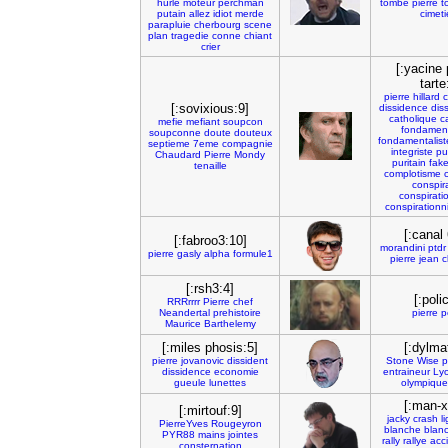
hurle
moteur
perchman
tombe
pierre
t
putain
allez
idiot
merde
cimeti
parapluie
cherbourg
scene
plan
tragedie
conne
chiant
crier
[:yacine 
tarte
pierre
hillard
c
[:sovixious:9]
dissidence
dis
catholique
c
mefie
mefiant
soupcon
fondament
soupconne
doute
douteux
fondamentalist
septieme
7eme
compagnie
integriste
pu
Chaudard
Pierre
Mondy
puritain
fak
tenaille
complotisme
conspir
conspirati
conspirationn
[:canal
[:fabroo3:10]
morandini
ptdr
pierre
gasly
alpha
formule1
pierre
jean
c
[:rsh3:4]
[:poli
RRRrrrr
Pierre
chef
Neandertal
prehistoire
pierre
p
Maurice
Barthelemy
[:miles phosis:5]
[:dylma
pierre
jovanovic
dissident
Stone
Wise
p
dissidence
economie
entraineur
Ly
gueule
lunettes
olympique
[:man-x
[:mirtouf:9]
jacky
crash
l
PierreYves
Rougeyron
blanche
blan
PYR88
mains
jointes
rally
rallye
acc
consternation