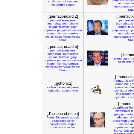
chalanson
chalancon
marronnier
m
morandini
pleure
merci
raciste
v
Sha
[:pernaut-ricard:2]
[:pernaut-
pernaut
jeanpierre
pernaut
je
journaliste
journalisme
journaliste
j
journal
televise
gary
journal
tele
populiste
poujadiste
marron
populiste
pouja
marronnier
marronniers
marronnier
m
merci
raciste
vieux
messe
merci
raciste
v
Shao
Sha
[:pernaut-ricard:5]
pernaut
jeanpierre
journaliste
journalisme
[:termi
journal
televise
gary
pierre
laurent
populiste
poujadiste
marron
secretaire
n
marronnier
marronniers
merci
raciste
vieux
messe
Shao
[:morandini
Pernaut
JeanP
[:gottorp:2]
journaliste
ga
caillou
trebuchet
pierre
journal
radote
lapidation
culture
vlan
tele
vieux
info
info
marron
m
grincheux
ret
[:momo a
JeanPierre
Per
marronnier
re
[:l'helleno-chretien]
gary
poutrella
Pierre
Jovanovic
surpris
info
journal
j
dissidence
soral
presentateur
bu
complotisme
anges
medias
ne
dissident
complot
populisme
pop
france
objectiv
reporter
journ