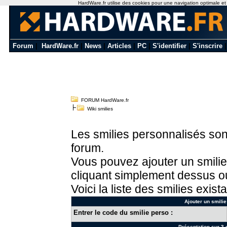
HardWare.fr utilise des cookies pour une navigation optimale et de
Forum
|
HardWare.fr
|
News
|
Articles
|
PC
|
S'identifier
|
S'inscrire
FORUM HardWare.fr
Wiki smilies
Les smilies personnalisés sont
forum.
Vous pouvez ajouter un smilie
cliquant simplement dessus ou
Voici la liste des smilies exista
Ajouter un smilie
Entrer le code du smilie perso :
Présentation sur 3