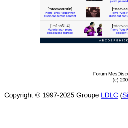
pierre
palma
[:steeveaustin]
[:steevea
Pierre
Yves
Rougeyron
Pierre
Yves
R
dissident
surpris
content
dissident
cont
[:m1sh3ll:4]
[:steevea
Marielle
jean
pierre
Pierre
Yves
R
eclabousse
mitraille
dissident
A
B
C
D
E
F
G
H
I
J
K
Forum MesDiscu
(c) 20
Copyright © 1997-2025 Groupe
LDLC
(
S