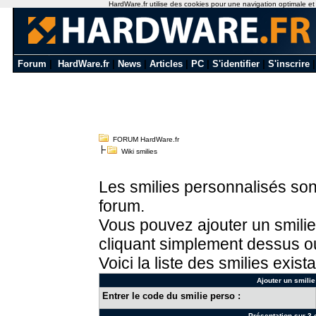
HardWare.fr utilise des cookies pour une navigation optimale et de
Forum
|
HardWare.fr
|
News
|
Articles
|
PC
|
S'identifier
|
S'inscrire
FORUM HardWare.fr
Wiki smilies
Les smilies personnalisés sont
forum.
Vous pouvez ajouter un smilie
cliquant simplement dessus ou
Voici la liste des smilies exista
Ajouter un smilie
Entrer le code du smilie perso :
Présentation sur 3