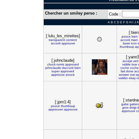
Chercher un smiley perso :
Code :
A
B
C
D
E
F
G
H
I
J
K
[:bien
[:lulu_les_mirettes]
pouce
bien
transparent
content
accord
main
accord
approuve
base
icon
thumbsup
ap
[:yann3
[:johnclaude]
accept
vert
chuck
norris
approved
valide
true
johnclaude
daccord
bien
coche
coche
super
approved
fait
done
ac
approuve
pouce
answer
vrai
a
valider
okay
n
[:stardra
[:jpm1:4]
gabe
gaben
pouce
thumbsup
gros
doigt
d
approuver
approuve
approuve
c