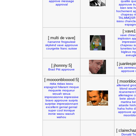
approve
message
qualite
qua
approval
approuve
tr
bien
tete
h
hochement
a
chapeau
r
TALMMQSR
issou
chancla
espagn
[:vave1
vave
chirac
[:multi de vave]
implosion
ap
nananne
frogsuisse
impressio
skylvind
vave
approuve
chapeau
s
courgette
franc
suisse
lunettes
lu
bigleux
my
aveugl
[:juanlespi
[:jhonnny:5]
eric
zemmou
Brad
Pitt
approuve
approuve
[:moooonblooood:5]
[:moonbloo
risita
risitas
issou
allemand
gro
espagnol
hilarant
moque
blond
souri
moquerie
moqueur
ricanement
wouah
woua
allemagne
c
impressionne
impressive
bete
abruti
bravo
approuve
surpris
martina
be
surprise
impressionnant
attarde
hinh
excellent
genial
genial
haha
hoho
d
super
cool
ironique
approuve
ap
ironie
waou
waouh
moonblo
wahou
[:clairecha
Donald
Tr