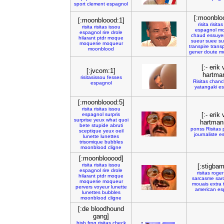
sport
clement
espagnol
[:moonblo
[:moonbloood:1]
risita
risitas
risita
risitas
issou
espagnol
mo
espagnol
rire
drole
chaud
essuye
hilarant
ptdr
moque
sueur
suee
su
moquerie
moqueur
transpire
transp
moonblood
gener
doute
m
[:- erik
[:jvcom:1]
hartma
risitasissou
fesses
Risitas
chanc
espagnol
yatangaki
es
[:moonbloood:5]
risita
risitas
issou
[:- erik
espagnol
surpris
surprise
yeux
what
quoi
hartman
bete
stupide
abruti
ponss
Risitas
sceptique
yeux
oeil
journaliste
e
lunette
lunettes
trisomique
bubbles
moonblood
cligne
[:moonblooood]
risita
risitas
issou
[:stigbam
espagnol
rire
drole
risitas
roger
hilarant
ptdr
moque
sarcasme
sar
moquerie
moqueur
mouais
extra
pervers
voyeur
lunette
american
es
lunettes
bubbles
moonblood
cligne
[:de bloodhound
gang]
hish
frog
risitas
check