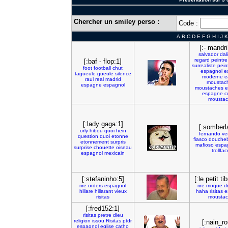
Chercher un smiley perso :
Code :
A
B
C
D
E
F
G
H
I
J
K
[:- mandril
salvador
dali
regard
peintre
[:baf - flop:1]
surrealiste
pein
foot
football
chut
espagnol
e
tagueule
gueule
silence
moderne
e
raul
real
madrid
moustac
espagne
espagnol
moustaches
e
espagne
c
mousta
[:lady gaga:1]
[:somberl
orly
hibou
quoi
hein
fernando
ve
question
quoi
etonne
fiasco
douche
etonnement
surpris
mafioso
espa
surprise
chouette
oiseau
trollfac
espagnol
mexicain
[:stefaninho:5]
[:le petit ti
rire
orders
espagnol
rire
moque
d
hillare
hillarant
vieux
haha
risitas
e
risitas
mousta
[:fred152:1]
risitas
pretre
dieu
religion
issou
Risitas
ptdr
[:nain_r
espagnol
eglise
catho