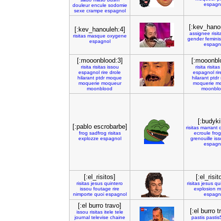
espagn
douleur
encule
sodomie
sexe
crampe
espagnol
[:kev_hano
[:kev_hanouleh:4]
assignee
risit
risitas
masque
oxygene
gender
femini
espagnol
espagn
[:mooonblood:3]
[:mooonbl
risita
risitas
issou
risita
risitas
espagnol
rire
drole
espagnol
rir
hilarant
ptdr
moque
hilarant
ptdr
moquerie
moqueur
moquerie
m
moonblood
moonbl
[:budykil
[:pablo escrobarbe]
risitas
marrant
frog
sadfrog
risitas
ecroule
frog
explozze
espagnol
grenouille
iss
espagn
[:el_risitos]
[:el_risit
risitas
jesus
quintero
risitas
jesus
qu
issou
foutage
rire
explosion
m
nimporte
quoi
espagnol
espagn
[:el burro travo]
[:el burro t
issou
risitas
itele
tele
journal
televise
chaine
pastis
pastis