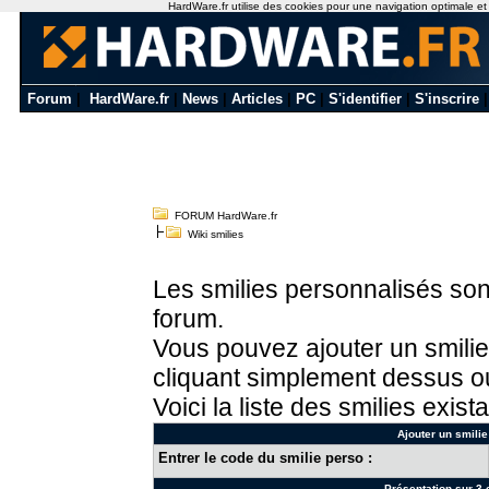
HardWare.fr utilise des cookies pour une navigation optimale et de
Forum
|
HardWare.fr
|
News
|
Articles
|
PC
|
S'identifier
|
S'inscrire
FORUM HardWare.fr
Wiki smilies
Les smilies personnalisés sont
forum.
Vous pouvez ajouter un smilie
cliquant simplement dessus ou
Voici la liste des smilies exista
Ajouter un smilie
Entrer le code du smilie perso :
Présentation sur 3