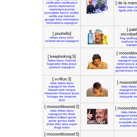
[:de la marr
verification
verificateur
ponss
marronance
risitas
issou
j
marroniers
journal
rigole
ptdr
es
journaliste
france
verifier
verifie
vrai
internet
google
infos
information
informations
espagnol
[:pabl
[:poutrello]
escrobar
risitas
issou
tonic
frog
sadfrog
cocktail
alcool
espagnol
explozze
l
espagn
[:mooonblo
[:keeplooking:5]
risita
risitas
risitas
issou
chancla
espagnol
sup
bagnador
risita
jesus
nickel
pouce
a
quintero
espagnol
approval
dacco
genial
bravo
m
[:vc4fun:3]
[:moooonbl
risita
risitas
issou
espagnol
rire
drole
risita
risitas
hilarant
ptdr
moque
espagnol
rir
moquerie
moqueur
jesus
hilarant
ptdr
foutage
rire
nimporte
moquerie
m
quoi
[:moooonblooood:2]
[:moooonblo
risita
risitas
issou
risita
risitas
espagnol
rire
drole
espagnol
sursa
brillant
brilliant
genie
innocent
co
genie
genius
malin
coupable
ab
smart
idee
idee
super
surprise
rec
doigt
index
[:moooonblooood:5]