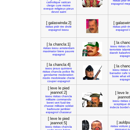
risitas
ptdr
ri
catholique
vatican
espagnol
mep
clerge
cure
moine
eveque
religieux
pieux
devot
saint
[:galaswinda:2]
[:galaswi
risitas
ptdr
rire
drole
risitas
ptdr
ri
espagnol
issou
espagnol
[:la chanc
[:la chancla:1]
issou
risitas
ch
risitas
issou
amsterdam
terroriste
islam
maximator
biere
pauvre
daesh
kalashn
espagnol
espagn
[:la chancla:4]
[:la chanc
issou
jesus
quintero
issou
risitas
risitas
chancla
police
flic
banador
cafe
t
gendarme
moderation
boire
what
el
modo
modokratie
cherie
espagn
couper
espagnol
[:leve le pied
jeannot:2]
[:leve le
issou
risitas
chancla
jeannot
militaire
commando
issou
risitas
beret
vert
fusil
tire
sceptique
du
chasse
militaire
soldat
indecis
bordel
barbouze
jambier
espagnol
chasseur
[:leve le pied
[:auldp
jeannot:5]
risitas
voiture
issou
risitas
chancla
moqueur
p
sado
maso
bdsm