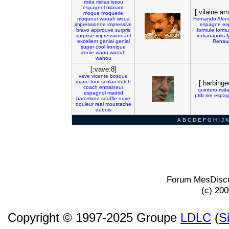
risita
risitas
issou
espagnol
hilarant
[:vilaine a
moque
moquerie
moqueur
wouah
woua
Fernando
Alon
impressionne
impressive
espagne
es
bravo
approuve
surpris
formule
formu
surprise
impressionnant
indianapolis
excellent
genial
genial
Renaul
super
cool
ironique
ironie
waou
waouh
wahou
[:vave:8]
vave
vicente
bosque
marre
foot
scolari
outch
[:harbinge
coach
entraineur
quintero
risit
espagnol
madrid
ptdr
rire
espag
barcelone
souffle
ouye
douleur
real
moustache
dubois
A
B
C
D
E
F
G
H
I
J
K
Forum MesDiscu
(c) 20
Copyright © 1997-2025 Groupe
LDLC
(
S