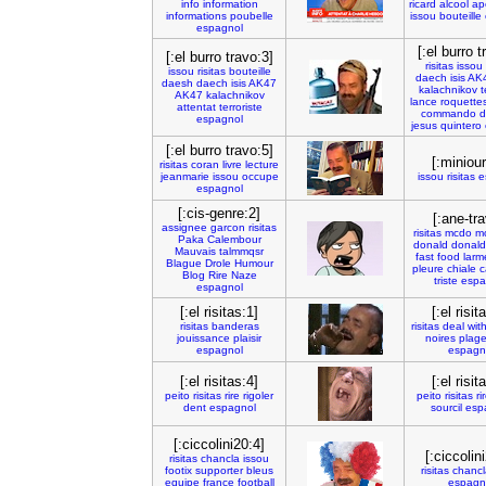
info
information
ricard
alcool
ap
informations
poubelle
issou
bouteille
espagnol
[:el burro t
[:el burro travo:3]
risitas
issou
issou
risitas
bouteille
daech
isis
AK
daesh
daech
isis
AK47
kalachnikov
t
AK47
kalachnikov
lance
roquette
attentat
terroriste
commando
d
espagnol
jesus
quintero
[:el burro travo:5]
[:miniour
risitas
coran
livre
lecture
jeanmarie
issou
occupe
issou
risitas
e
espagnol
[:cis-genre:2]
[:ane-tra
assignee
garcon
risitas
risitas
mcdo
m
Paka
Calembour
donald
donald
Mauvais
talmmqsr
fast
food
larm
Blague
Drole
Humour
pleure
chiale
c
Blog
Rire
Naze
triste
espa
espagnol
[:el risitas:1]
[:el risit
risitas
banderas
risitas
deal
wit
jouissance
plaisir
noires
plag
espagnol
espagn
[:el risitas:4]
[:el risit
peito
risitas
rire
rigoler
peito
risitas
ri
dent
espagnol
sourcil
esp
[:ciccolini20:4]
[:ciccolin
risitas
chancla
issou
footix
supporter
bleus
risitas
chancl
equipe
france
football
espagn