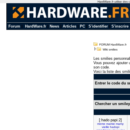
HardWare.fr utilise des c
Forum
|
HardWare.fr
|
News
|
Articles
|
PC
|
S'identifier
|
S'inscrire
FORUM HardWare.fr
Wiki smilies
Les smilies personnal
Vous pouvez ajouter u
son code.
Voici la liste des smil
Entrer le code du s
Chercher un smiley
[:hado papi:2]
meme
mamie
mamy
vieille
hadopi