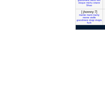
grandmere
vieux
vioc
vioque
michu
oriane
Shao
[:jhonnny:7]
mamie
mami
mamy
meme
vieille
grandmere
doigt
doigts
fuck