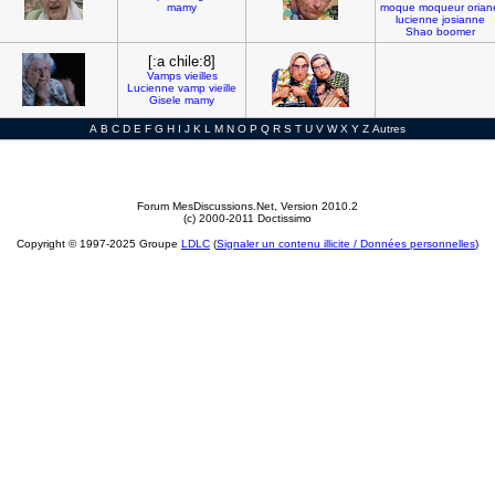
mamy
moque
moqueur
orian
lucienne
josianne
Shao
boomer
[:a chile:8]
Vamps
vieilles
Lucienne
vamp
vieille
Gisele
mamy
A
B
C
D
E
F
G
H
I
J
K
L
M
N
O
P
Q
R
S
T
U
V
W
X
Y
Z
Autres
Forum MesDiscussions.Net
, Version 2010.2
(c) 2000-2011 Doctissimo
Copyright © 1997-2025 Groupe
LDLC
(
Signaler un contenu illicite / Données personnelles
)