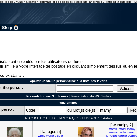
ookies pour une navigation optimale et des cookies tiers pour l'analyse du trafic et la publicité
E
|
Shop
isés sont uploadés par les utilisateurs du forum.
n smilie à votre interface de postage en cliquant simplement dessus ou en re
ies existants :
Ajouter un smilie personnalisé à la liste des favoris
milie perso :
Présentation sur 3 colonnes
|
Présentation du Wiki Smilies
Wiki smilies
 perso :
Code :
ou Mot(s) clé(s) :
A
B
C
D
E
F
G
H
I
J
K
L
M
N
O
P
Q
R
S
T
U
V
W
X
Y
Z
Autres
[:wumalpy:2]
mamie
mami
mamy
[:la fugue:5]
meme
vieille
vieux
vamp
vieille
gisele
lunettes
debile
sourir